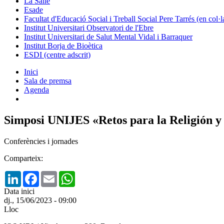
La Salle
Esade
Facultat d'Educació Social i Treball Social Pere Tarrés (en col
Institut Universitari Observatori de l'Ebre
Institut Universitari de Salut Mental Vidal i Barraquer
Institut Borja de Bioètica
ESDI (centre adscrit)
Inici
Sala de premsa
Agenda
Simposi UNIJES «Retos para la Religión y l
Conferències i jornades
Comparteix:
LinkedIn
Facebook
Email
WhatsApp
Data inici
dj., 15/06/2023 - 09:00
Lloc