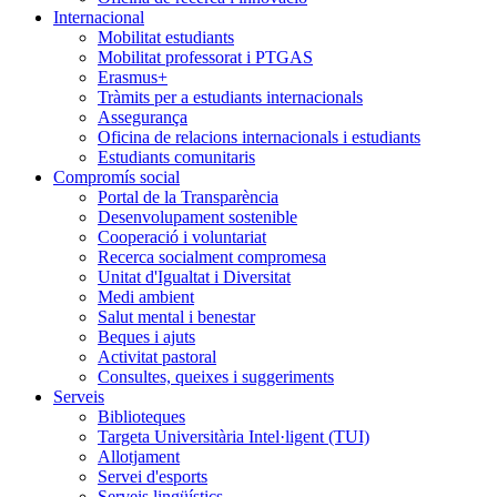
Internacional
Mobilitat estudiants
Mobilitat professorat i PTGAS
Erasmus+
Tràmits per a estudiants internacionals
Assegurança
Oficina de relacions internacionals i estudiants
Estudiants comunitaris
Compromís social
Portal de la Transparència
Desenvolupament sostenible
Cooperació i voluntariat
Recerca socialment compromesa
Unitat d'Igualtat i Diversitat
Medi ambient
Salut mental i benestar
Beques i ajuts
Activitat pastoral
Consultes, queixes i suggeriments
Serveis
Biblioteques
Targeta Universitària Intel·ligent (TUI)
Allotjament
Servei d'esports
Serveis lingüístics