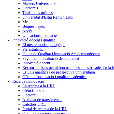
Màsters Universitaris
Doctorats
Titulacions pròpies
Universitat d'Estiu Ramon Llull
Més...
Beques i ajuts
Accés
Ubicacions i contacte
Innovació docent i qualitat
El nostre model pedagògic
Pla estratègic
Unitat de Qualitat i Innovació Academicodocent
Seguiment i avaluació de la qualitat
Innovació docent
Recomanacions per al bon ús de les eines basades en la Int
Estudis analítics i de prospectiva universitària
Oficina d'ordenació i qualitat acadèmica
Recerca i innovació
La recerca a la URL
Ciència oberta
Doctorat
Activitat de transferència
Càtedres URL
Portal de recerca de la URL
Oficina de recerca i innovació