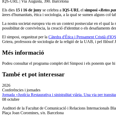
IQS-URL | Via Augusta, 390. Barcelona
Els dies
15 i 16 de juny
se celebra a
IQS-URL
el
simposi «
Retos par
àrees d'humanitats, ètica i sociologia, a la qual se sumen alguns col·l
La nostra societat europea viu en un context postsecular en el qual la re
possibilitat de convivència, la creació d'identitat o els desafiaments dem
El simposi, organitzat per la
Càtedra d'Ètica i Pensament Cristià d'I
Griera, professora de sociologia de la religió de la UAB, i pel filòsof
Més informació
Podeu consultar el programa complet del Simposi i els ponents que hi
També et pot interessar
2026
Conferències i jornades
Jornada «Justícia Restaurativa i sinistralitat viària. Una via per transita
08 octubre
Auditori de la Facultat de Comunicació i Relacions Internacionals 
Plaça Joan Coromines, s/n. Barcelona