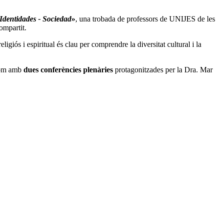
 Identidades - Sociedad
»
, una trobada de professors de UNIJES de les
ompartit.
ligiós i espiritual és clau per comprendre la diversitat cultural i la
com amb
dues conferències plenàries
protagonitzades per la Dra. Mar