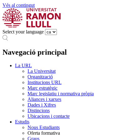
Vés al contingut
Select your language
Navegació principal
La URL
La Universitat
Organització
Institucions URL
Marc estratègic
Marc legislatiu i normativa pròpia
Aliances i xarxes
Dades i Xifres
Distincions
Ubicacions i contacte
Estudis
Nous Estudiants
Oferta formativa
Graus