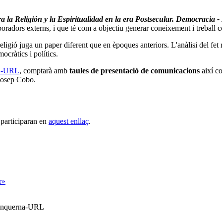
a la Religión y la Espiritualidad en la era Postsecular. Democracia -
aboradors externs, i que té com a objectiu generar coneixement i treball c
ligió juga un paper diferent que en èpoques anteriors. L'anàlisi del fet re
ocràtics i polítics.
QS-URL
, comptarà amb
taules de presentació de comunicacions
així 
 Josep Cobo.
 participaran en
aquest enllaç
.
r»
Blanquerna-URL