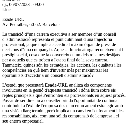
dj., 06/07/2023 - 09:00
Lloc
Esade-URL
Av. Pedralbes, 60-62. Barcelona
La transició d‟una carrera executiva a ser membre d‟un consell
d‟administració representa el punt culminant d'una trajectòria
professional, ja que implica accedir al màxim òrgan de presa de
decisions d‟una companyia. Aquesta funció atorga reconeixement i
prestigi social, cosa que la converteix en un dels rols més desitjats
per a aquells que es troben a l'etapa final de la seva carrera.
Tanmateix, quines són les estratègies, les accions, les qualitats i les
competències en què hem d'invertir més per maximitzar les
oportunitats d'accedir a un consell d'administració?
L'estudi que presentarà
Esade-URL
analitza els components
involucrats en la gestió d'aquesta transició i dóna llum sobre els
reptes principals a què s'enfronten els professionals en aquest procés.
Passar de ser directiu a conseller brinda l'oportunitat de continuar
contribuint a l'èxit de l'empresa des d'un enfocament estratègic amb
una visió a llarg termini, però implica un canvi en l'enfocament i les
responsabilitats, així com una sòlida comprensió de l'empresa i el
seu entorn empresarial.