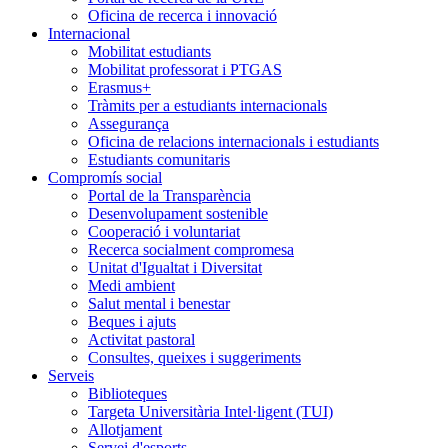
Oficina de recerca i innovació
Internacional
Mobilitat estudiants
Mobilitat professorat i PTGAS
Erasmus+
Tràmits per a estudiants internacionals
Assegurança
Oficina de relacions internacionals i estudiants
Estudiants comunitaris
Compromís social
Portal de la Transparència
Desenvolupament sostenible
Cooperació i voluntariat
Recerca socialment compromesa
Unitat d'Igualtat i Diversitat
Medi ambient
Salut mental i benestar
Beques i ajuts
Activitat pastoral
Consultes, queixes i suggeriments
Serveis
Biblioteques
Targeta Universitària Intel·ligent (TUI)
Allotjament
Servei d'esports