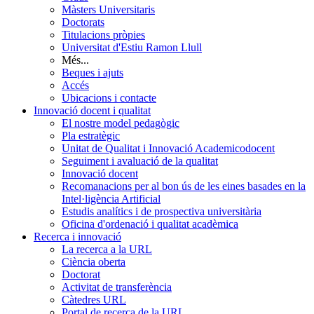
Màsters Universitaris
Doctorats
Titulacions pròpies
Universitat d'Estiu Ramon Llull
Més...
Beques i ajuts
Accés
Ubicacions i contacte
Innovació docent i qualitat
El nostre model pedagògic
Pla estratègic
Unitat de Qualitat i Innovació Academicodocent
Seguiment i avaluació de la qualitat
Innovació docent
Recomanacions per al bon ús de les eines basades en la
Intel·ligència Artificial
Estudis analítics i de prospectiva universitària
Oficina d'ordenació i qualitat acadèmica
Recerca i innovació
La recerca a la URL
Ciència oberta
Doctorat
Activitat de transferència
Càtedres URL
Portal de recerca de la URL