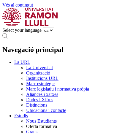
Vés al contingut
Select your language
Navegació principal
La URL
La Universitat
Organització
Institucions URL
Marc estratègic
Marc legislatiu i normativa pròpia
Aliances i xarxes
Dades i Xifres
Distincions
Ubicacions i contacte
Estudis
Nous Estudiants
Oferta formativa
Graus