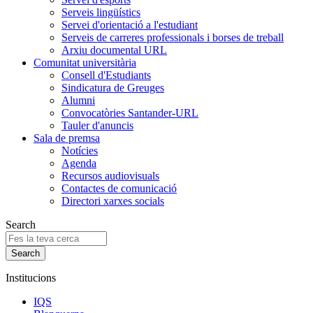
Serveis lingüístics
Servei d'orientació a l'estudiant
Serveis de carreres professionals i borses de treball
Arxiu documental URL
Comunitat universitària
Consell d'Estudiants
Sindicatura de Greuges
Alumni
Convocatòries Santander-URL
Tauler d'anuncis
Sala de premsa
Notícies
Agenda
Recursos audiovisuals
Contactes de comunicació
Directori xarxes socials
Search
Institucions
IQS