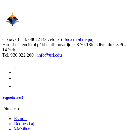
Claravall 1-3. 08022 Barcelona
(ubica'm al mapa)
Horari d'atenció al públic: dilluns-dijous 8.30-18h. | divendres 8.30-
14.30h.
Tel. 936 022 200 ·
info@url.edu
Segueix-nos!
Directe a
Estudis
Beques i ajuts
Mobilitat