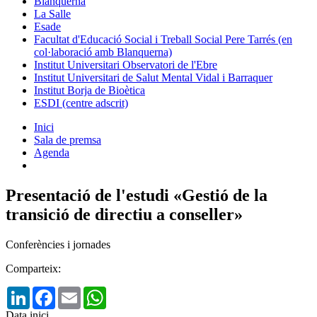
Blanquerna
La Salle
Esade
Facultat d'Educació Social i Treball Social Pere Tarrés (en
col·laboració amb Blanquerna)
Institut Universitari Observatori de l'Ebre
Institut Universitari de Salut Mental Vidal i Barraquer
Institut Borja de Bioètica
ESDI (centre adscrit)
Inici
Sala de premsa
Agenda
Presentació de l'estudi «Gestió de la
transició de directiu a conseller»
Conferències i jornades
Comparteix:
LinkedIn
Facebook
Email
WhatsApp
Data inici