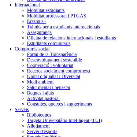
Internacional
Mobilitat estudiants
Mobilitat professorat i PTGAS
Erasmus+
Tràmits per a estudiants internacionals
Assegurança
Oficina de relacions internacionals i estudiants
Estudiants comunitaris
Compromís social
Portal de la Transparència
Desenvolupament sostenible
Cooperació i voluntariat
Recerca socialment compromesa
Unitat d'Igualtat i Diversitat
Medi ambient
Salut mental i benestar
Beques i ajuts
Activitat pastoral
Consultes, queixes i suggeriments
Serveis
Biblioteques
Targeta Universitària Intel·ligent (TUI)
Allotjament
Servei d'esports
Serveis lingüístics