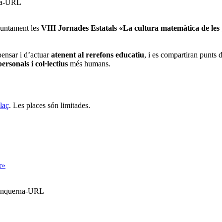
rna-URL
untament les
VIII Jornades Estatals «La cultura matemàtica de les
pensar i d’actuar
atenent al rerefons educatiu
, i es compartiran punts 
rsonals i col·lectius
més humans.
laç
. Les places són limitades.
r»
Blanquerna-URL