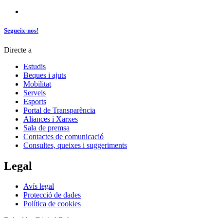
Segueix-nos!
Directe a
Estudis
Beques i ajuts
Mobilitat
Serveis
Esports
Portal de Transparència
Aliances i Xarxes
Sala de premsa
Contactes de comunicació
Consultes, queixes i suggeriments
Legal
Avís legal
Protecció de dades
Política de cookies