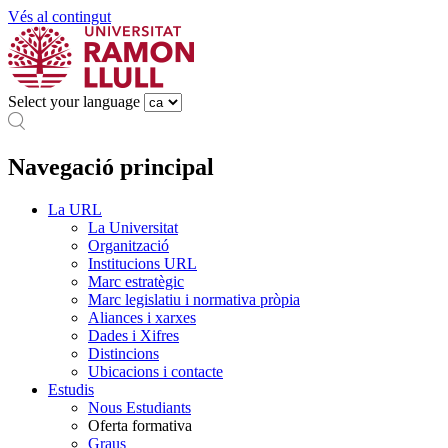
Vés al contingut
Select your language
Navegació principal
La URL
La Universitat
Organització
Institucions URL
Marc estratègic
Marc legislatiu i normativa pròpia
Aliances i xarxes
Dades i Xifres
Distincions
Ubicacions i contacte
Estudis
Nous Estudiants
Oferta formativa
Graus