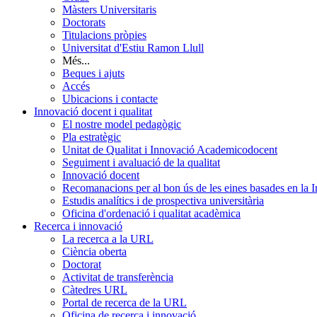
Màsters Universitaris
Doctorats
Titulacions pròpies
Universitat d'Estiu Ramon Llull
Més...
Beques i ajuts
Accés
Ubicacions i contacte
Innovació docent i qualitat
El nostre model pedagògic
Pla estratègic
Unitat de Qualitat i Innovació Academicodocent
Seguiment i avaluació de la qualitat
Innovació docent
Recomanacions per al bon ús de les eines basades en la Int
Estudis analítics i de prospectiva universitària
Oficina d'ordenació i qualitat acadèmica
Recerca i innovació
La recerca a la URL
Ciència oberta
Doctorat
Activitat de transferència
Càtedres URL
Portal de recerca de la URL
Oficina de recerca i innovació