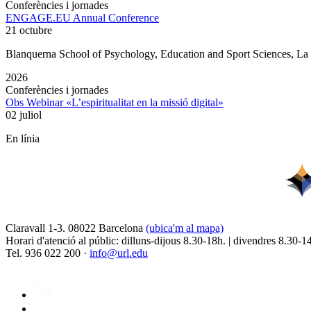
Conferències i jornades
ENGAGE.EU Annual Conference
21 octubre
Blanquerna School of Psychology, Education and Sport Sciences, L
2026
Conferències i jornades
Obs Webinar «L’espiritualitat en la missió digital»
02 juliol
En línia
Claravall 1-3. 08022 Barcelona
(ubica'm al mapa)
Horari d'atenció al públic: dilluns-dijous 8.30-18h. | divendres 8.30-1
Tel. 936 022 200 ·
info@url.edu