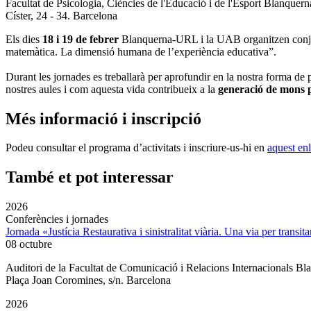
Facultat de Psicologia, Ciències de l'Educació i de l'Esport Blanque
Císter, 24 - 34. Barcelona
Els dies
18 i 19 de febrer
Blanquerna-URL i la UAB organitzen conj
matemàtica. La dimensió humana de l’experiència educativa”.
Durant les jornades es treballarà per aprofundir en la nostra forma de 
nostres aules i com aquesta vida contribueix a la
generació de mons pe
Més informació i inscripció
Podeu consultar el programa d’activitats i inscriure-us-hi en
aquest enl
També et pot interessar
2026
Conferències i jornades
Jornada «Justícia Restaurativa i sinistralitat viària. Una via per transita
08 octubre
Auditori de la Facultat de Comunicació i Relacions Internacionals 
Plaça Joan Coromines, s/n. Barcelona
2026