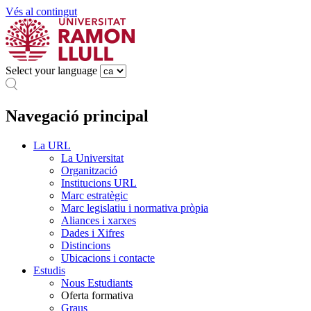
Vés al contingut
Select your language
Navegació principal
La URL
La Universitat
Organització
Institucions URL
Marc estratègic
Marc legislatiu i normativa pròpia
Aliances i xarxes
Dades i Xifres
Distincions
Ubicacions i contacte
Estudis
Nous Estudiants
Oferta formativa
Graus