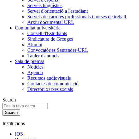
Serveis lingüístics
Servei d'orientació a l'estudiant
Serveis de carreres professionals i borses de treball
Arxiu documental URL
Comunitat universitària
Consell d'Estudiants
Sindicatura de Greuges
Alumni
Convocatòries Santander-URL
Tauler d'anuncis
Sala de premsa
Notícies
Agenda
Recursos audiovisuals
Contactes de comunicació
Directori xarxes socials
Search
Institucions
IQS