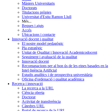
Màsters Universitaris
Doctorats
Titulacions pròpies
Universitat d'Estiu Ramon Llull
Més...
Beques i ajuts
Accés
Ubicacions i contacte
Innovació docent i qualitat
El nostre model pedagògic
Pla estratègic
Unitat de Qualitat i Innovació Academicodocent
Seguiment i avaluació de la qualitat
Innovació docent
Recomanacions per al bon ús de les eines basades en la
Intel·ligència Artificial
Estudis analítics i de prospectiva universitària
Oficina d'ordenació i qualitat acadèmica
Recerca i innovació
La recerca a la URL
Ciència oberta
Doctorat
Activitat de transferència
Càtedres URL
Portal de recerca de la URL