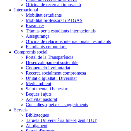
Oficina de recerca i innovació
Internacional
Mobilitat estudiants
Mobilitat professorat i PTGAS
Erasmus+
Tràmits per a estudiants internacionals
Assegurança
Oficina de relacions internacionals i estudiants
Estudiants comunitaris
Compromís social
Portal de la Transparència
Desenvolupament sostenible
Cooperació i voluntariat
Recerca socialment compromesa
Unitat d'Igualtat i Diversitat
Medi ambient
Salut mental i benestar
Beques i ajuts
Activitat pastoral
Consultes, queixes i suggeriments
Serveis
Biblioteques
Targeta Universitària Intel·ligent (TUI)
Allotjament
Servei d'esports