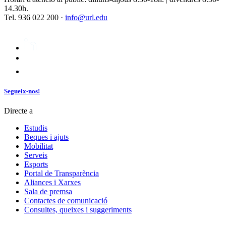
14.30h.
Tel. 936 022 200 ·
info@url.edu
Segueix-nos!
Directe a
Estudis
Beques i ajuts
Mobilitat
Serveis
Esports
Portal de Transparència
Aliances i Xarxes
Sala de premsa
Contactes de comunicació
Consultes, queixes i suggeriments