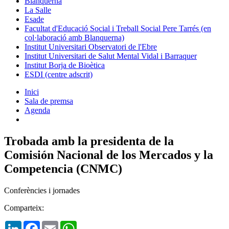
Blanquerna
La Salle
Esade
Facultat d'Educació Social i Treball Social Pere Tarrés (en
col·laboració amb Blanquerna)
Institut Universitari Observatori de l'Ebre
Institut Universitari de Salut Mental Vidal i Barraquer
Institut Borja de Bioètica
ESDI (centre adscrit)
Inici
Sala de premsa
Agenda
Trobada amb la presidenta de la
Comisión Nacional de los Mercados y la
Competencia (CNMC)
Conferències i jornades
Comparteix:
LinkedIn
Facebook
Email
WhatsApp