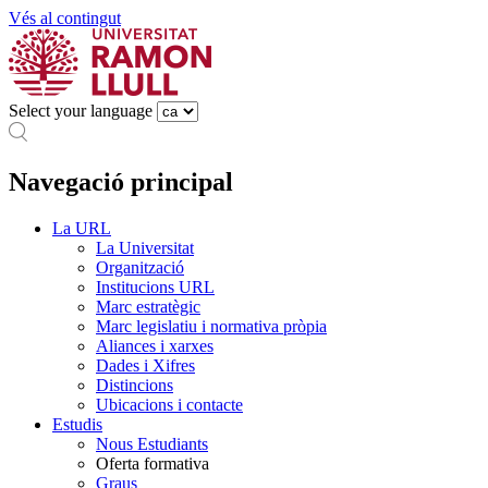
Vés al contingut
Select your language
Navegació principal
La URL
La Universitat
Organització
Institucions URL
Marc estratègic
Marc legislatiu i normativa pròpia
Aliances i xarxes
Dades i Xifres
Distincions
Ubicacions i contacte
Estudis
Nous Estudiants
Oferta formativa
Graus