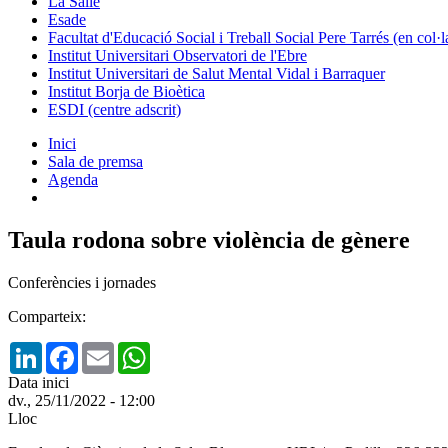
La Salle
Esade
Facultat d'Educació Social i Treball Social Pere Tarrés (en col
Institut Universitari Observatori de l'Ebre
Institut Universitari de Salut Mental Vidal i Barraquer
Institut Borja de Bioètica
ESDI (centre adscrit)
Inici
Sala de premsa
Agenda
Taula rodona sobre violència de gènere
Conferències i jornades
Comparteix:
LinkedIn
Facebook
Email
WhatsApp
Data inici
dv., 25/11/2022 - 12:00
Lloc