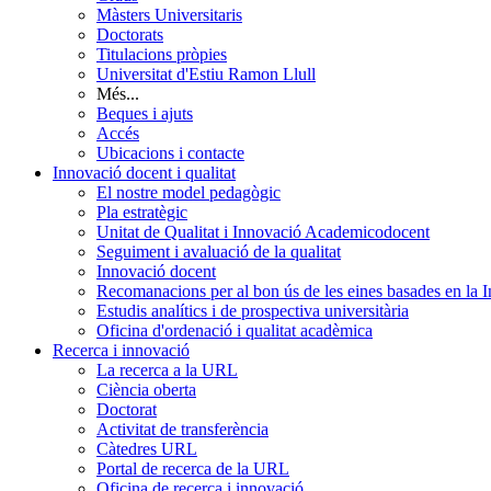
Màsters Universitaris
Doctorats
Titulacions pròpies
Universitat d'Estiu Ramon Llull
Més...
Beques i ajuts
Accés
Ubicacions i contacte
Innovació docent i qualitat
El nostre model pedagògic
Pla estratègic
Unitat de Qualitat i Innovació Academicodocent
Seguiment i avaluació de la qualitat
Innovació docent
Recomanacions per al bon ús de les eines basades en la Int
Estudis analítics i de prospectiva universitària
Oficina d'ordenació i qualitat acadèmica
Recerca i innovació
La recerca a la URL
Ciència oberta
Doctorat
Activitat de transferència
Càtedres URL
Portal de recerca de la URL
Oficina de recerca i innovació