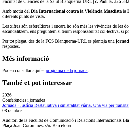
Facultat de Ciències de la Salut Blanquerna-URL | c. Padilla, 326-33
Amb motiu del
Dia Internacional contra la Violència Masclista
la
diferents punts de vista.
Les xifres són esfereïdores i encara ho són més les vivències de les do
escandalitzem, ens preguntem si tenim responsabilitat col·lectiva, si 
Per tot plegat, des de la FCS Blanquerna-URL es planteja una
jornad
respostes.
Més informació
Podeu consultar aquí el
programa de la jornada
.
També et pot interessar
2026
Conferències i jornades
Jornada «Justícia Restaurativa i sinistralitat viària. Una via per transita
08 octubre
Auditori de la Facultat de Comunicació i Relacions Internacionals 
Plaça Joan Coromines, s/n. Barcelona