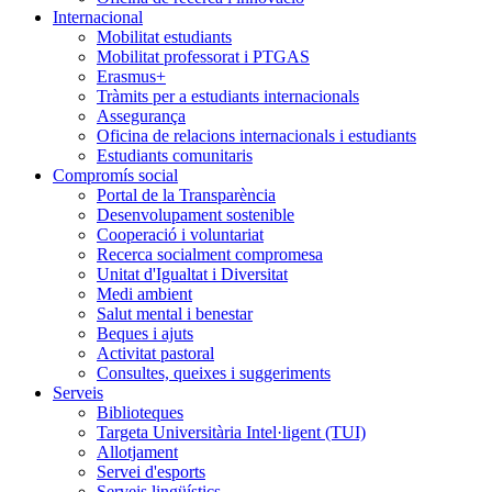
Internacional
Mobilitat estudiants
Mobilitat professorat i PTGAS
Erasmus+
Tràmits per a estudiants internacionals
Assegurança
Oficina de relacions internacionals i estudiants
Estudiants comunitaris
Compromís social
Portal de la Transparència
Desenvolupament sostenible
Cooperació i voluntariat
Recerca socialment compromesa
Unitat d'Igualtat i Diversitat
Medi ambient
Salut mental i benestar
Beques i ajuts
Activitat pastoral
Consultes, queixes i suggeriments
Serveis
Biblioteques
Targeta Universitària Intel·ligent (TUI)
Allotjament
Servei d'esports
Serveis lingüístics