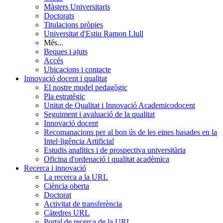
Màsters Universitaris
Doctorats
Titulacions pròpies
Universitat d'Estiu Ramon Llull
Més...
Beques i ajuts
Accés
Ubicacions i contacte
Innovació docent i qualitat
El nostre model pedagògic
Pla estratègic
Unitat de Qualitat i Innovació Academicodocent
Seguiment i avaluació de la qualitat
Innovació docent
Recomanacions per al bon ús de les eines basades en la
Intel·ligència Artificial
Estudis analítics i de prospectiva universitària
Oficina d'ordenació i qualitat acadèmica
Recerca i innovació
La recerca a la URL
Ciència oberta
Doctorat
Activitat de transferència
Càtedres URL
Portal de recerca de la URL