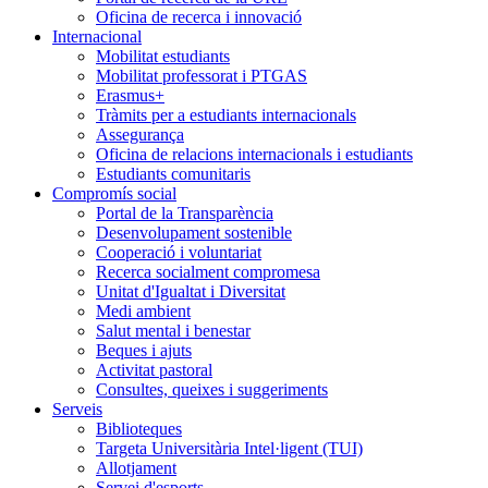
Oficina de recerca i innovació
Internacional
Mobilitat estudiants
Mobilitat professorat i PTGAS
Erasmus+
Tràmits per a estudiants internacionals
Assegurança
Oficina de relacions internacionals i estudiants
Estudiants comunitaris
Compromís social
Portal de la Transparència
Desenvolupament sostenible
Cooperació i voluntariat
Recerca socialment compromesa
Unitat d'Igualtat i Diversitat
Medi ambient
Salut mental i benestar
Beques i ajuts
Activitat pastoral
Consultes, queixes i suggeriments
Serveis
Biblioteques
Targeta Universitària Intel·ligent (TUI)
Allotjament
Servei d'esports