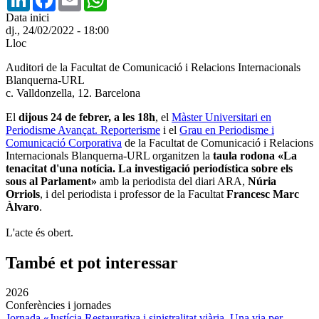
Data inici
dj., 24/02/2022 - 18:00
Lloc
Auditori de la Facultat de Comunicació i Relacions Internacionals
Blanquerna-URL
c. Valldonzella, 12. Barcelona
El
dijous 24 de febrer, a les 18h
, el
Màster Universitari en
Periodisme Avançat. Reporterisme
i el
Grau en Periodisme i
Comunicació Corporativa
de la
Facultat de Comunicació i Relacions
Internacionals Blanquerna-URL organitzen la
taula rodona «La
tenacitat d'una notícia. La investigació periodística sobre els
sous al Parlament»
amb la periodista del diari ARA,
Núria
Orriols
, i del periodista i professor de la Facultat
Francesc Marc
Àlvaro
.
L'acte és obert.
També et pot interessar
2026
Conferències i jornades
Jornada «Justícia Restaurativa i sinistralitat viària. Una via per