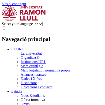
Vés al contingut
Select your language
Navegació principal
La URL
La Universitat
Organització
Institucions URL
Marc estratègic
Marc legislatiu i normativa pròpia
Aliances i xarxes
Dades i Xifres
Distincions
Ubicacions i contacte
Estudis
Nous Estudiants
Oferta formativa
Graus