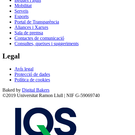
Beques i ajuts
Mobilitat
Serveis
Esports
Portal de Transparència
Aliances i Xarxes
Sala de premsa
Contactes de comunicació
Consultes, queixes i suggeriments
Legal
Avís legal
Protecció de dades
Política de cookies
Baked by
Digital Bakers
©2019 Universitat Ramon Llull | NIF G-59069740