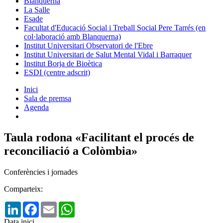
Blanquerna
La Salle
Esade
Facultat d'Educació Social i Treball Social Pere Tarrés (en
col·laboració amb Blanquerna)
Institut Universitari Observatori de l'Ebre
Institut Universitari de Salut Mental Vidal i Barraquer
Institut Borja de Bioètica
ESDI (centre adscrit)
Inici
Sala de premsa
Agenda
Taula rodona «Facilitant el procés de
reconciliació a Colòmbia»
Conferències i jornades
Comparteix:
LinkedIn
Facebook
Email
WhatsApp
Data inici