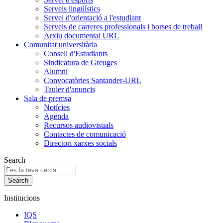
Serveis lingüístics
Servei d'orientació a l'estudiant
Serveis de carreres professionals i borses de treball
Arxiu documental URL
Comunitat universitària
Consell d'Estudiants
Sindicatura de Greuges
Alumni
Convocatòries Santander-URL
Tauler d'anuncis
Sala de premsa
Notícies
Agenda
Recursos audiovisuals
Contactes de comunicació
Directori xarxes socials
Search
Institucions
IQS