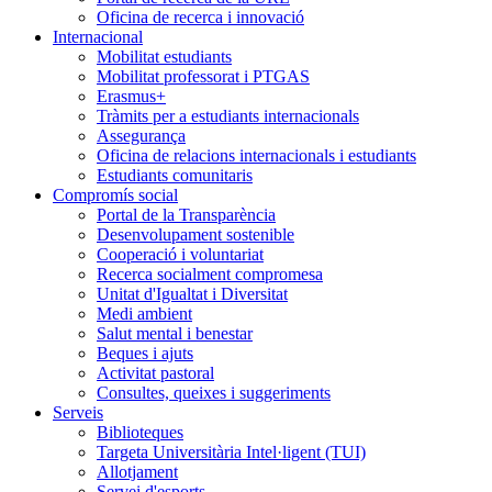
Oficina de recerca i innovació
Internacional
Mobilitat estudiants
Mobilitat professorat i PTGAS
Erasmus+
Tràmits per a estudiants internacionals
Assegurança
Oficina de relacions internacionals i estudiants
Estudiants comunitaris
Compromís social
Portal de la Transparència
Desenvolupament sostenible
Cooperació i voluntariat
Recerca socialment compromesa
Unitat d'Igualtat i Diversitat
Medi ambient
Salut mental i benestar
Beques i ajuts
Activitat pastoral
Consultes, queixes i suggeriments
Serveis
Biblioteques
Targeta Universitària Intel·ligent (TUI)
Allotjament
Servei d'esports