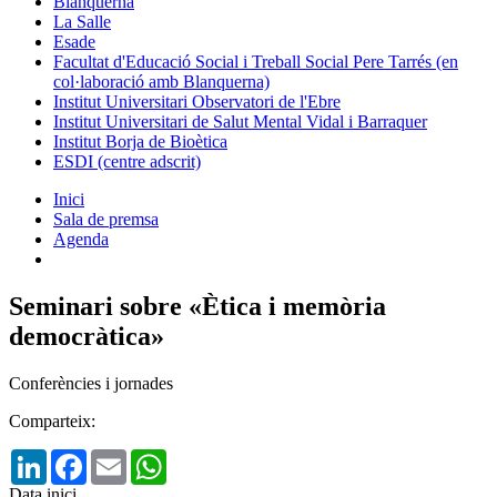
Blanquerna
La Salle
Esade
Facultat d'Educació Social i Treball Social Pere Tarrés (en
col·laboració amb Blanquerna)
Institut Universitari Observatori de l'Ebre
Institut Universitari de Salut Mental Vidal i Barraquer
Institut Borja de Bioètica
ESDI (centre adscrit)
Inici
Sala de premsa
Agenda
Seminari sobre «Ètica i memòria
democràtica»
Conferències i jornades
Comparteix:
LinkedIn
Facebook
Email
WhatsApp
Data inici