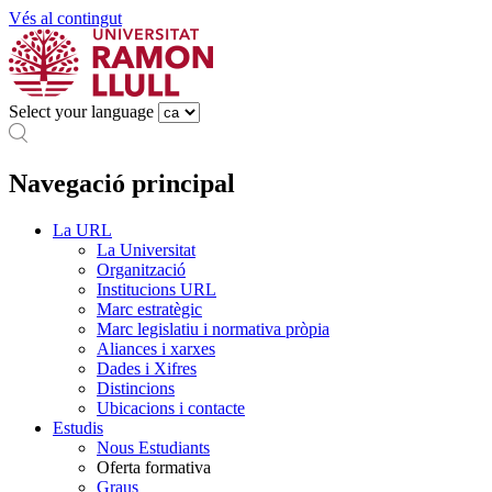
Vés al contingut
Select your language
Navegació principal
La URL
La Universitat
Organització
Institucions URL
Marc estratègic
Marc legislatiu i normativa pròpia
Aliances i xarxes
Dades i Xifres
Distincions
Ubicacions i contacte
Estudis
Nous Estudiants
Oferta formativa
Graus