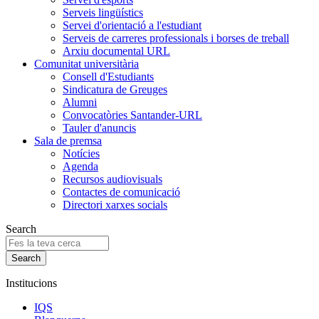
Serveis lingüístics
Servei d'orientació a l'estudiant
Serveis de carreres professionals i borses de treball
Arxiu documental URL
Comunitat universitària
Consell d'Estudiants
Sindicatura de Greuges
Alumni
Convocatòries Santander-URL
Tauler d'anuncis
Sala de premsa
Notícies
Agenda
Recursos audiovisuals
Contactes de comunicació
Directori xarxes socials
Search
Institucions
IQS