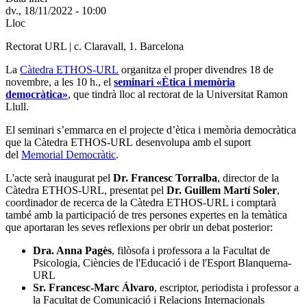
dv., 18/11/2022 - 10:00
Lloc
Rectorat URL | c. Claravall, 1. Barcelona
La
Càtedra ETHOS-URL
organitza el proper divendres 18 de
novembre, a les 10 h., el
seminari «Ètica i memòria
democràtica»
, que tindrà lloc al rectorat de la Universitat Ramon
Llull.
El seminari s’emmarca en el projecte d’ètica i memòria democràtica
que la Càtedra ETHOS-URL desenvolupa amb el suport
del
Memorial Democràtic
.
L'acte serà inaugurat pel
Dr. Francesc Torralba
, director de la
Càtedra ETHOS-URL, presentat pel
Dr. Guillem Martí Soler
,
coordinador de recerca de la Càtedra ETHOS-URL i comptarà
també amb la participació de tres persones expertes en la temàtica
que aportaran les seves reflexions per obrir un debat posterior:
Dra. Anna Pagès
, filòsofa i professora a la Facultat de
Psicologia, Ciències de l'Educació i de l'Esport Blanquerna-
URL
Sr. Francesc-Marc Álvaro
, escriptor, periodista i professor a
la Facultat de Comunicació i Relacions Internacionals