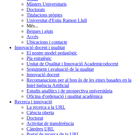
Màsters Universitaris
Doctorats
Titulacions pròpies
Universitat d'Estiu Ramon Llull
Més...
Beques i ajuts
Accés
Ubicacions i contacte
Innovació docent i qualitat
El nostre model pedagògic
Pla estratègic
Unitat de Qualitat i Innovació Academicodocent
Seguiment i avaluació de la qualitat
Innovació docent
Recomanacions per al bon ús de les eines basades en la
Intel·ligència Artificial
Estudis analítics i de prospectiva universitària
Oficina d'ordenació i qualitat acadèmica
Recerca i innovació
La recerca a la URL
Ciència oberta
Doctorat
Activitat de transferència
Càtedres URL
Portal de recerca de la URL