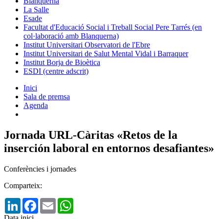
Blanquerna
La Salle
Esade
Facultat d'Educació Social i Treball Social Pere Tarrés (en
col·laboració amb Blanquerna)
Institut Universitari Observatori de l'Ebre
Institut Universitari de Salut Mental Vidal i Barraquer
Institut Borja de Bioètica
ESDI (centre adscrit)
Inici
Sala de premsa
Agenda
Jornada URL-Càritas «Retos de la
inserción laboral en entornos desafiantes»
Conferències i jornades
Comparteix:
LinkedIn
Facebook
Email
WhatsApp
Data inici