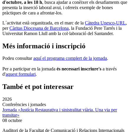
d'octubre, a les 18 h
, busca ajudar a conèixer els desafiaments que
presenta la inserció laboral avui, i ofereix exemple de bones
pràctiques de cara a afrontar-los.
L´activitat està organitzada, en el marc de la
Càtedra Unesco-URL
,
per
Càritas Diocesana de Barcelona
, la Fundació Pere Tarrés i la
Universitat Ramon Llull amb la col·laboració del Santander.
Més informació i inscripció
Podeu consultar
aquí el programa complert de la jornada
.
Per a participar en la jornada
és necessari inscriure's
a través
d'
aquest formulari
.
També et pot interessar
2026
Conferències i jornades
Jornada «Justícia Restaurativa i sinistralitat viària. Una via per
transitar»
08 octubre
Auditori de la Facultat de Comunicació i Relacions Internacionals