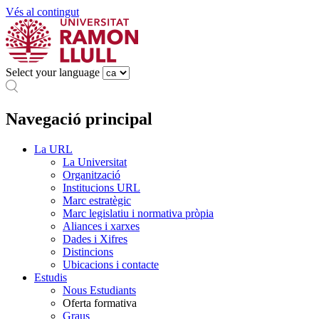
Vés al contingut
Select your language
Navegació principal
La URL
La Universitat
Organització
Institucions URL
Marc estratègic
Marc legislatiu i normativa pròpia
Aliances i xarxes
Dades i Xifres
Distincions
Ubicacions i contacte
Estudis
Nous Estudiants
Oferta formativa
Graus