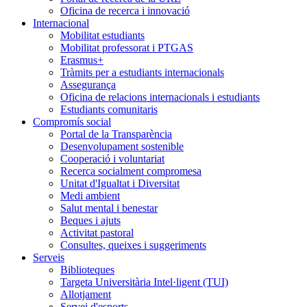
Oficina de recerca i innovació
Internacional
Mobilitat estudiants
Mobilitat professorat i PTGAS
Erasmus+
Tràmits per a estudiants internacionals
Assegurança
Oficina de relacions internacionals i estudiants
Estudiants comunitaris
Compromís social
Portal de la Transparència
Desenvolupament sostenible
Cooperació i voluntariat
Recerca socialment compromesa
Unitat d'Igualtat i Diversitat
Medi ambient
Salut mental i benestar
Beques i ajuts
Activitat pastoral
Consultes, queixes i suggeriments
Serveis
Biblioteques
Targeta Universitària Intel·ligent (TUI)
Allotjament
Servei d'esports