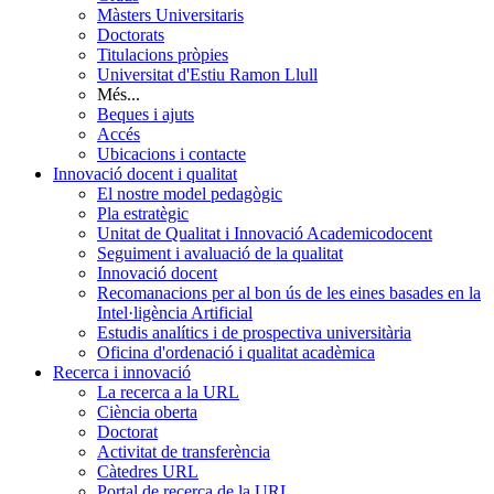
Màsters Universitaris
Doctorats
Titulacions pròpies
Universitat d'Estiu Ramon Llull
Més...
Beques i ajuts
Accés
Ubicacions i contacte
Innovació docent i qualitat
El nostre model pedagògic
Pla estratègic
Unitat de Qualitat i Innovació Academicodocent
Seguiment i avaluació de la qualitat
Innovació docent
Recomanacions per al bon ús de les eines basades en la
Intel·ligència Artificial
Estudis analítics i de prospectiva universitària
Oficina d'ordenació i qualitat acadèmica
Recerca i innovació
La recerca a la URL
Ciència oberta
Doctorat
Activitat de transferència
Càtedres URL
Portal de recerca de la URL