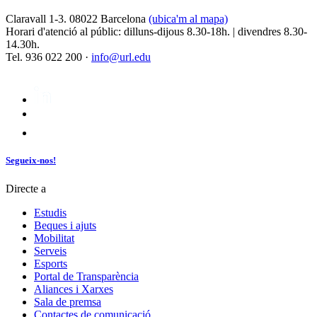
Claravall 1-3. 08022 Barcelona
(ubica'm al mapa)
Horari d'atenció al públic: dilluns-dijous 8.30-18h. | divendres 8.30-
14.30h.
Tel. 936 022 200 ·
info@url.edu
Segueix-nos!
Directe a
Estudis
Beques i ajuts
Mobilitat
Serveis
Esports
Portal de Transparència
Aliances i Xarxes
Sala de premsa
Contactes de comunicació