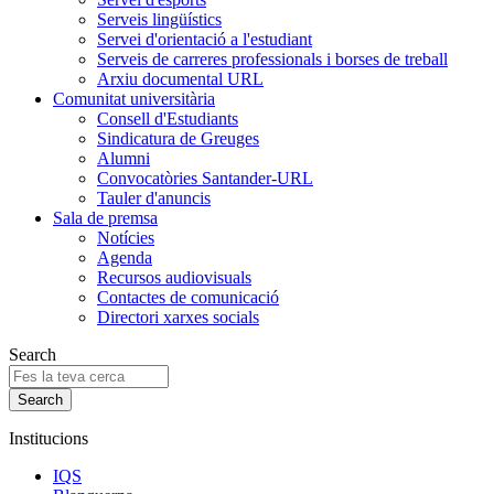
Serveis lingüístics
Servei d'orientació a l'estudiant
Serveis de carreres professionals i borses de treball
Arxiu documental URL
Comunitat universitària
Consell d'Estudiants
Sindicatura de Greuges
Alumni
Convocatòries Santander-URL
Tauler d'anuncis
Sala de premsa
Notícies
Agenda
Recursos audiovisuals
Contactes de comunicació
Directori xarxes socials
Search
Institucions
IQS