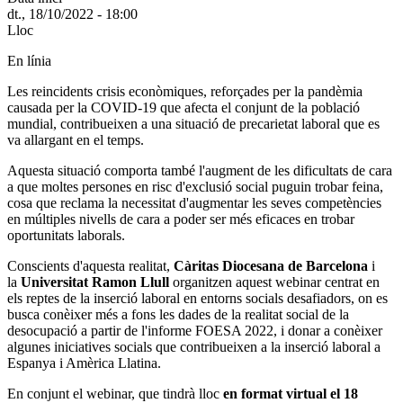
dt., 18/10/2022 - 18:00
Lloc
En línia
Les reincidents crisis econòmiques, reforçades per la pandèmia
causada per la COVID-19 que afecta el conjunt de la població
mundial, contribueixen a una situació de precarietat laboral que es
va allargant en el temps.
Aquesta situació comporta també l'augment de les dificultats de cara
a que moltes persones en risc d'exclusió social puguin trobar feina,
cosa que reclama la necessitat d'augmentar les seves competències
en múltiples nivells de cara a poder ser més eficaces en trobar
oportunitats laborals.
Conscients d'aquesta realitat,
Càritas Diocesana de Barcelona
i
la
Universitat Ramon Llull
organitzen aquest webinar centrat en
els reptes de la inserció laboral en entorns socials desafiadors, on es
busca conèixer més a fons les dades de la realitat social de la
desocupació a partir de l'informe FOESA 2022, i donar a conèixer
algunes iniciatives socials que contribueixen a la inserció laboral a
Espanya i Amèrica Llatina.
En conjunt el webinar, que tindrà lloc
en format virtual el 18