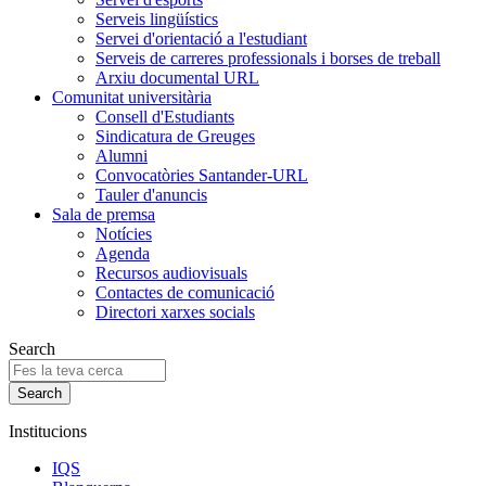
Serveis lingüístics
Servei d'orientació a l'estudiant
Serveis de carreres professionals i borses de treball
Arxiu documental URL
Comunitat universitària
Consell d'Estudiants
Sindicatura de Greuges
Alumni
Convocatòries Santander-URL
Tauler d'anuncis
Sala de premsa
Notícies
Agenda
Recursos audiovisuals
Contactes de comunicació
Directori xarxes socials
Search
Institucions
IQS