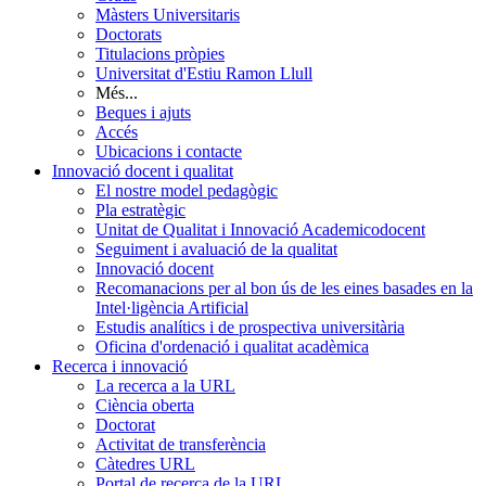
Màsters Universitaris
Doctorats
Titulacions pròpies
Universitat d'Estiu Ramon Llull
Més...
Beques i ajuts
Accés
Ubicacions i contacte
Innovació docent i qualitat
El nostre model pedagògic
Pla estratègic
Unitat de Qualitat i Innovació Academicodocent
Seguiment i avaluació de la qualitat
Innovació docent
Recomanacions per al bon ús de les eines basades en la
Intel·ligència Artificial
Estudis analítics i de prospectiva universitària
Oficina d'ordenació i qualitat acadèmica
Recerca i innovació
La recerca a la URL
Ciència oberta
Doctorat
Activitat de transferència
Càtedres URL
Portal de recerca de la URL