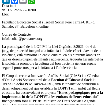
Data inici
dt., 13/12/2022 - 10:00
Lloc
Facultat d'Educació Social i Treball Social Pere Tarrés-URL (c.
Santaló, 37. Barcelona) i online
Correu de Contacte
infofacultat@peretarres.org
La promulgació de la LOPIVI, la Llei Orgànica 8/2021, de 4 de
juny, de protecció integral a la infància i l’adolescència davant de la
violència, està afavorint un canvi cultural en els diferents àmbits en
què es desenvolupen els infants i adolescents. Aquesta llei interpel·la
la societat a promoure la cultura del bon tracte i a generar espais
segurs i protectors per a la infància i l’adolescència.
El Grup de recerca Innovació i Anàlisi Social (GIAS) i la Càtedra
d’Oci i Acció Sociocultural de la
Facultat d’Educació Social i
Treball Social Pere Tarrés-URL
, amb la finalitat de contribuir al
desenvolupament del que estableix la LOPIVI en l’àmbit del lleure
educatiu, ha desenvolupat el projecte “
Eines pedagògiques per a la
implementació de la LOPIVI a les entitats de lleure educatiu”
,
finançat amb fons IRPF del Ministeri de Drets Socials i Agenda