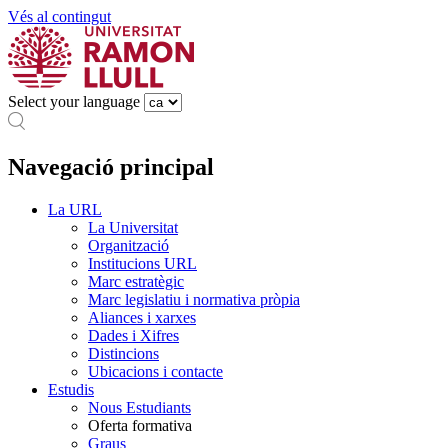
Vés al contingut
Select your language
Navegació principal
La URL
La Universitat
Organització
Institucions URL
Marc estratègic
Marc legislatiu i normativa pròpia
Aliances i xarxes
Dades i Xifres
Distincions
Ubicacions i contacte
Estudis
Nous Estudiants
Oferta formativa
Graus