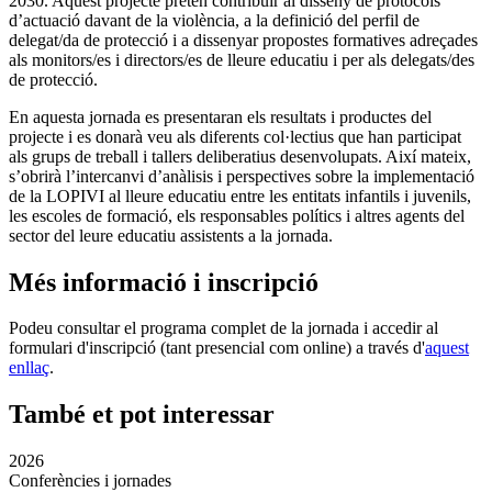
2030. Aquest projecte pretén contribuir al disseny de protocols
d’actuació davant de la violència, a la definició del perfil de
delegat/da de protecció i a dissenyar propostes formatives adreçades
als monitors/es i directors/es de lleure educatiu i per als delegats/des
de protecció.
En aquesta jornada es presentaran els resultats i productes del
projecte i es donarà veu als diferents col·lectius que han participat
als grups de treball i tallers deliberatius desenvolupats. Així mateix,
s’obrirà l’intercanvi d’anàlisis i perspectives sobre la implementació
de la LOPIVI al lleure educatiu entre les entitats infantils i juvenils,
les escoles de formació, els responsables polítics i altres agents del
sector del leure educatiu assistents a la jornada.
Més informació i inscripció
Podeu consultar el programa complet de la jornada i accedir al
formulari d'inscripció (tant presencial com online) a través d'
aquest
enllaç
.
També et pot interessar
2026
Conferències i jornades