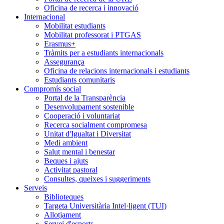
Oficina de recerca i innovació
Internacional
Mobilitat estudiants
Mobilitat professorat i PTGAS
Erasmus+
Tràmits per a estudiants internacionals
Assegurança
Oficina de relacions internacionals i estudiants
Estudiants comunitaris
Compromís social
Portal de la Transparència
Desenvolupament sostenible
Cooperació i voluntariat
Recerca socialment compromesa
Unitat d'Igualtat i Diversitat
Medi ambient
Salut mental i benestar
Beques i ajuts
Activitat pastoral
Consultes, queixes i suggeriments
Serveis
Biblioteques
Targeta Universitària Intel·ligent (TUI)
Allotjament
Servei d'esports