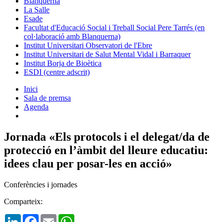
Blanquerna
La Salle
Esade
Facultat d'Educació Social i Treball Social Pere Tarrés (en
col·laboració amb Blanquerna)
Institut Universitari Observatori de l'Ebre
Institut Universitari de Salut Mental Vidal i Barraquer
Institut Borja de Bioètica
ESDI (centre adscrit)
Inici
Sala de premsa
Agenda
Jornada «Els protocols i el delegat/da de
protecció en l’àmbit del lleure educatiu:
idees clau per posar-les en acció»
Conferències i jornades
Comparteix:
LinkedIn
Facebook
Email
WhatsApp