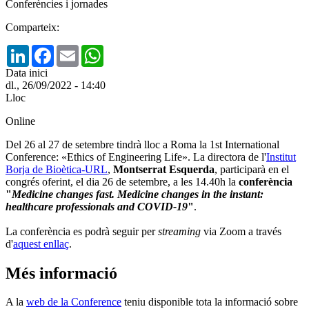
Conferències i jornades
Comparteix:
LinkedIn
Facebook
Email
WhatsApp
Data inici
dl., 26/09/2022 - 14:40
Lloc
Online
Del 26 al 27 de setembre tindrà lloc a Roma la 1st International
Conference: «Ethics of Engineering Life». La directora de l'
Institut
Borja de Bioètica-URL
,
Montserrat Esquerda
, participarà en el
congrés oferint, el dia 26 de setembre, a les 14.40h la
conferència
"
Medicine changes fast. Medicine changes in the instant:
healthcare professionals and COVID-19
"
.
La conferència es podrà seguir per
streaming
via Zoom a través
d'
aquest enllaç
.
Més informació
A la
web de la Conference
teniu disponible tota la informació sobre