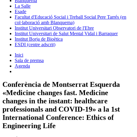
Blanquerna
La Salle
Esade
Facultat d'Educació Social i Treball Social Pere Tarrés (en
col·laboració amb Blanquerna)
Institut Universitari Observatori de l'Ebre
Institut Universitari de Salut Mental Vidal i Barraquer
Institut Borja de Bioètica
ESDI (centre adscrit)
Inici
Sala de premsa
Agenda
Conferència de Montserrat Esquerda
«Medicine changes fast. Medicine
changes in the instant: healthcare
professionals and COVID-19» a la 1st
International Conference: Ethics of
Engineering Life