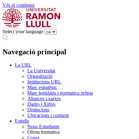
Vés al contingut
Select your language
Navegació principal
La URL
La Universitat
Organització
Institucions URL
Marc estratègic
Marc legislatiu i normativa pròpia
Aliances i xarxes
Dades i Xifres
Distincions
Ubicacions i contacte
Estudis
Nous Estudiants
Oferta formativa
Graus