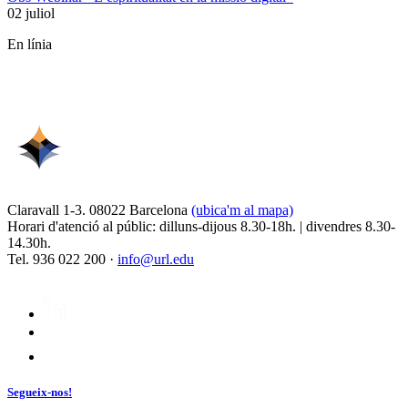
02 juliol
En línia
Claravall 1-3. 08022 Barcelona
(ubica'm al mapa)
Horari d'atenció al públic: dilluns-dijous 8.30-18h. | divendres 8.30-
14.30h.
Tel. 936 022 200 ·
info@url.edu
Segueix-nos!