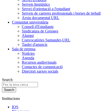
Serveis lingüístics
Servei d'orientació a l'estudiant
Serveis de carreres professionals i borses de treball
Arxiu documental URL
Comunitat universitària
Consell d'Estudiants
Sindicatura de Greuges
Alumni
Convocatòries Santander-URL
Tauler d'anuncis
Sala de premsa
Notícies
Agenda
Recursos audiovisuals
Contactes de comunicació
Directori xarxes socials
Search
Institucions
IQS