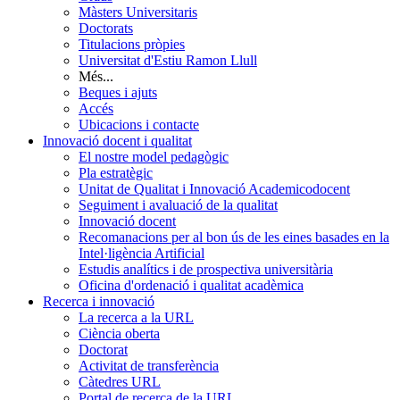
Màsters Universitaris
Doctorats
Titulacions pròpies
Universitat d'Estiu Ramon Llull
Més...
Beques i ajuts
Accés
Ubicacions i contacte
Innovació docent i qualitat
El nostre model pedagògic
Pla estratègic
Unitat de Qualitat i Innovació Academicodocent
Seguiment i avaluació de la qualitat
Innovació docent
Recomanacions per al bon ús de les eines basades en la
Intel·ligència Artificial
Estudis analítics i de prospectiva universitària
Oficina d'ordenació i qualitat acadèmica
Recerca i innovació
La recerca a la URL
Ciència oberta
Doctorat
Activitat de transferència
Càtedres URL
Portal de recerca de la URL