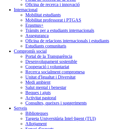
Oficina de recerca i innovació
Internacional
Mobilitat estudiants
Mobilitat professorat i PTGAS
Erasmus+
Tràmits per a estudiants internacionals
Assegurança
Oficina de relacions internacionals i estudiants
Estudiants comunitaris
Compromís social
Portal de la Transparència
Desenvolupament sostenible
Cooperació i voluntariat
Recerca socialment compromesa
Unitat d'Igualtat i Diversitat
Medi ambient
Salut mental i benestar
Beques i ajuts
Activitat pastoral
Consultes, queixes i suggeriments
Serveis
Biblioteques
Targeta Universitària Intel·ligent (TUI)
Allotjament
Servei d'esports