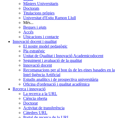
Màsters Universitaris
Doctorats
Titulacions pròpies
Universitat d'Estiu Ramon Llull
Més...
Beques i ajuts
Accés
Ubicacions i contacte
Innovació docent i qualitat
El nostre model pedagògic
Pla estratègic
Unitat de Qualitat i Innovació Academicodocent
Seguiment i avaluació de la qualitat
Innovació docent
Recomanacions per al bon ús de les eines basades en la
Intel·ligència Artificial
Estudis analítics i de prospectiva universitària
Oficina d'ordenació i qualitat acadèmica
Recerca i innovació
La recerca a la URL
Ciència oberta
Doctorat
Activitat de transferència
Càtedres URL
Portal de recerca de la URL