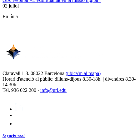
Obs Webinar «L’espiritualitat en la missió digital»
02 juliol
En línia
Claravall 1-3. 08022 Barcelona
(ubica'm al mapa)
Horari d'atenció al públic: dilluns-dijous 8.30-18h. | divendres 8.30-
14.30h.
Tel. 936 022 200 ·
info@url.edu
Segueix-nos!