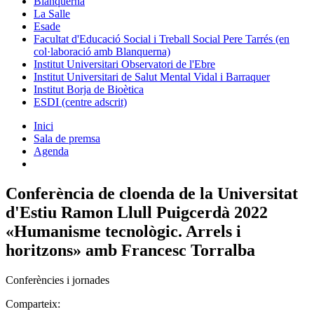
Blanquerna
La Salle
Esade
Facultat d'Educació Social i Treball Social Pere Tarrés (en
col·laboració amb Blanquerna)
Institut Universitari Observatori de l'Ebre
Institut Universitari de Salut Mental Vidal i Barraquer
Institut Borja de Bioètica
ESDI (centre adscrit)
Inici
Sala de premsa
Agenda
Conferència de cloenda de la Universitat
d'Estiu Ramon Llull Puigcerdà 2022
«Humanisme tecnològic. Arrels i
horitzons» amb Francesc Torralba
Conferències i jornades
Comparteix: