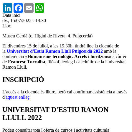
LinkedIn
Facebook
Email
WhatsApp
Data inici
dv., 15/07/2022 - 19:30
Lloc
Museu Cerdà (c. Higini de Rivera, 4. Puigcerdà)
El divendres 15 de juliol, a les 19.30h, tindrà lloc la cloenda de
la
Universitat d'Estiu Ramon Llull Puigcerdà 2022
amb la
conferència
«Humanisme tecnològic. Arrels i horitzons»
a càrrec
de
Francesc Torralba
, filòsof, teòleg i catedràtic de la Universitat
Ramon Llull.
INSCRIPCIÓ
L'accés a la cloenda és lliure, però cal confirmar assistència a través
d'
aquest enllaç
.
UNIVERSITAT D'ESTIU RAMON
LLULL 2022
Podeu consultar tota l'oferta de cursos i activitats culturals