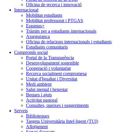
Oficina de recerca i innovació
Internacional
Mobilitat estudiants
Mobilitat professorat i PTGAS
Erasmus+
Tràmits per a estudiants internacionals
Assegurança
Oficina de relacions internacionals i estudiants
Estudiants comunitaris
Compromís social
Portal de la Transparència
Desenvolupament sostenible
Cooperació i voluntariat
Recerca socialment compromesa
Unitat d'Igualtat i Diversitat
Medi ambient
Salut mental i benestar
Beques i ajuts
Activitat pastoral
Consultes, queixes i suggeriments
Serveis
Biblioteques
Targeta Universitària Intel·ligent (TUI)
Allotjament
Servei d'esports