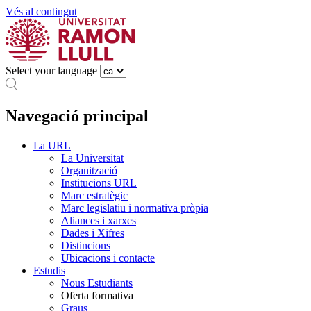
Vés al contingut
Select your language
Navegació principal
La URL
La Universitat
Organització
Institucions URL
Marc estratègic
Marc legislatiu i normativa pròpia
Aliances i xarxes
Dades i Xifres
Distincions
Ubicacions i contacte
Estudis
Nous Estudiants
Oferta formativa
Graus