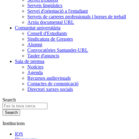
Serveis lingüístics
Servei d'orientació a l'estudiant
Serveis de carreres professionals i borses de treball
Arxiu documental URL
Comunitat universitària
Consell d'Estudiants
Sindicatura de Greuges
Alumni
Convocatòries Santander-URL
Tauler d'anuncis
Sala de premsa
Notícies
Agenda
Recursos audiovisuals
Contactes de comunicació
Directori xarxes socials
Search
Institucions
IQS