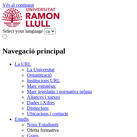
Vés al contingut
Select your language
Navegació principal
La URL
La Universitat
Organització
Institucions URL
Marc estratègic
Marc legislatiu i normativa pròpia
Aliances i xarxes
Dades i Xifres
Distincions
Ubicacions i contacte
Estudis
Nous Estudiants
Oferta formativa
Graus