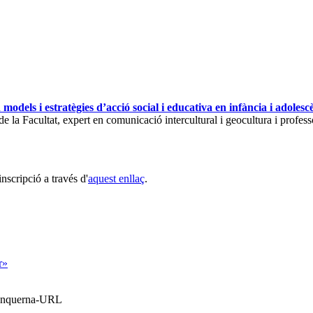
 models i estratègies d’acció social i educativa en infància i adolesc
e la Facultat, expert en comunicació intercultural i geocultura i professo
nscripció a través d'
aquest enllaç
.
r»
Blanquerna-URL