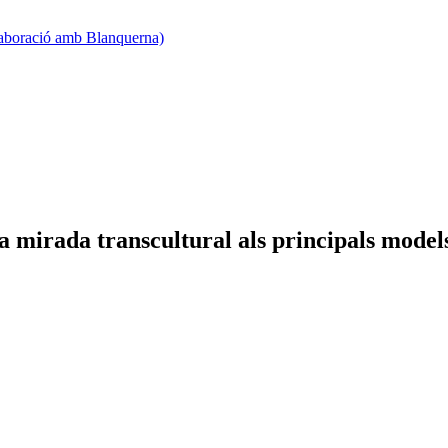
·laboració amb Blanquerna)
mirada transcultural als principals models i