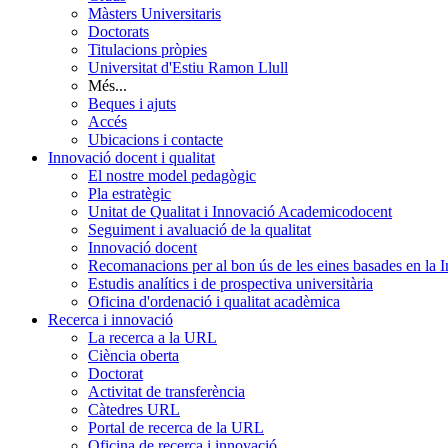
Màsters Universitaris
Doctorats
Titulacions pròpies
Universitat d'Estiu Ramon Llull
Més...
Beques i ajuts
Accés
Ubicacions i contacte
Innovació docent i qualitat
El nostre model pedagògic
Pla estratègic
Unitat de Qualitat i Innovació Academicodocent
Seguiment i avaluació de la qualitat
Innovació docent
Recomanacions per al bon ús de les eines basades en la Int
Estudis analítics i de prospectiva universitària
Oficina d'ordenació i qualitat acadèmica
Recerca i innovació
La recerca a la URL
Ciència oberta
Doctorat
Activitat de transferència
Càtedres URL
Portal de recerca de la URL
Oficina de recerca i innovació