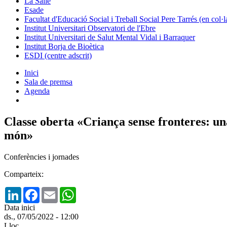
La Salle
Esade
Facultat d'Educació Social i Treball Social Pere Tarrés (en col
Institut Universitari Observatori de l'Ebre
Institut Universitari de Salut Mental Vidal i Barraquer
Institut Borja de Bioètica
ESDI (centre adscrit)
Inici
Sala de premsa
Agenda
Classe oberta «Criança sense fronteres: una 
món»
Conferències i jornades
Comparteix:
LinkedIn
Facebook
Email
WhatsApp
Data inici
ds., 07/05/2022 - 12:00
Lloc