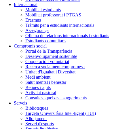
Internacional
Mobilitat estudiants
Mobilitat professorat i PTGAS
Erasmus+
Tràmits per a estudiants internacionals
Assegurança
Oficina de relacions internacionals i estudiants
Estudiants comunitaris
Compromís social
Portal de la Transparència
Desenvolupament sostenible
Cooperació i voluntariat
Recerca socialment compromesa
Unitat d'Igualtat i Diversitat
Medi ambient
Salut mental i benestar
Beques i ajuts
Activitat pastoral
Consultes, queixes i suggeriments
Serveis
Biblioteques
Targeta Universitària Intel·ligent (TUI)
Allotjament
Servei d'esports
Serveis lingüístics