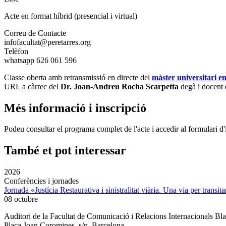
Acte en format híbrid (presencial i virtual)
Correu de Contacte
infofacultat@peretarres.org
Telèfon
whatsapp 626 061 596
Classe oberta amb retransmissió en directe del
màster universitari en
URL a càrrec del
Dr. Joan-Andreu Rocha Scarpetta
degà i docent d
Més informació i inscripció
Podeu consultar el programa complet de l'acte i accedir al formulari d'i
També et pot interessar
2026
Conferències i jornades
Jornada «Justícia Restaurativa i sinistralitat viària. Una via per transita
08 octubre
Auditori de la Facultat de Comunicació i Relacions Internacionals 
Plaça Joan Coromines, s/n. Barcelona