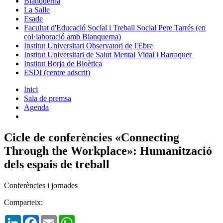
Blanquerna
La Salle
Esade
Facultat d'Educació Social i Treball Social Pere Tarrés (en
col·laboració amb Blanquerna)
Institut Universitari Observatori de l'Ebre
Institut Universitari de Salut Mental Vidal i Barraquer
Institut Borja de Bioètica
ESDI (centre adscrit)
Inici
Sala de premsa
Agenda
Cicle de conferències «Connecting
Through the Workplace»: Humanització
dels espais de treball
Conferències i jornades
Comparteix:
LinkedIn
Facebook
Email
WhatsApp