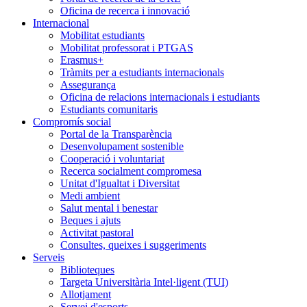
Oficina de recerca i innovació
Internacional
Mobilitat estudiants
Mobilitat professorat i PTGAS
Erasmus+
Tràmits per a estudiants internacionals
Assegurança
Oficina de relacions internacionals i estudiants
Estudiants comunitaris
Compromís social
Portal de la Transparència
Desenvolupament sostenible
Cooperació i voluntariat
Recerca socialment compromesa
Unitat d'Igualtat i Diversitat
Medi ambient
Salut mental i benestar
Beques i ajuts
Activitat pastoral
Consultes, queixes i suggeriments
Serveis
Biblioteques
Targeta Universitària Intel·ligent (TUI)
Allotjament
Servei d'esports