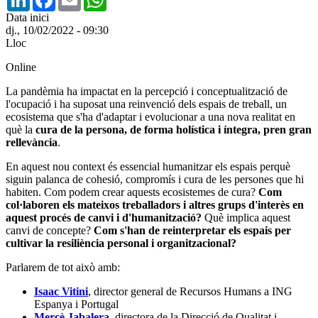
Data inici
dj., 10/02/2022 - 09:30
Lloc
Online
La pandèmia ha impactat en la percepció i conceptualització de
l'ocupació i ha suposat una reinvenció dels espais de treball, un
ecosistema que s'ha d'adaptar i evolucionar a una nova realitat en
què la
cura de la persona, de forma holística i íntegra, pren gran
rellevància
.
En aquest nou context és essencial humanitzar els espais perquè
siguin palanca de cohesió, compromís i cura de les persones que hi
habiten. Com podem crear aquests ecosistemes de cura?
Com
col·laboren els mateixos treballadors i altres grups d'interès en
aquest procés de canvi i d'humanització?
Què implica aquest
canvi de concepte?
Com s'han de reinterpretar els espais per
cultivar la resiliència personal i organitzacional?
Parlarem de tot això amb:
Isaac Vitini
, director general de Recursos Humans a ING
Espanya i Portugal
Mercè Jabalera
, directora de la Direcció de Qualitat i