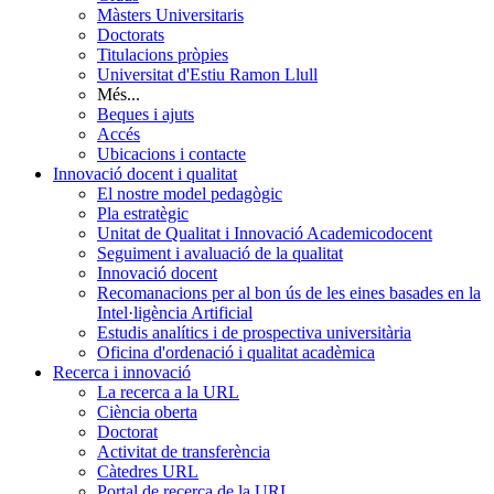
Màsters Universitaris
Doctorats
Titulacions pròpies
Universitat d'Estiu Ramon Llull
Més...
Beques i ajuts
Accés
Ubicacions i contacte
Innovació docent i qualitat
El nostre model pedagògic
Pla estratègic
Unitat de Qualitat i Innovació Academicodocent
Seguiment i avaluació de la qualitat
Innovació docent
Recomanacions per al bon ús de les eines basades en la
Intel·ligència Artificial
Estudis analítics i de prospectiva universitària
Oficina d'ordenació i qualitat acadèmica
Recerca i innovació
La recerca a la URL
Ciència oberta
Doctorat
Activitat de transferència
Càtedres URL
Portal de recerca de la URL