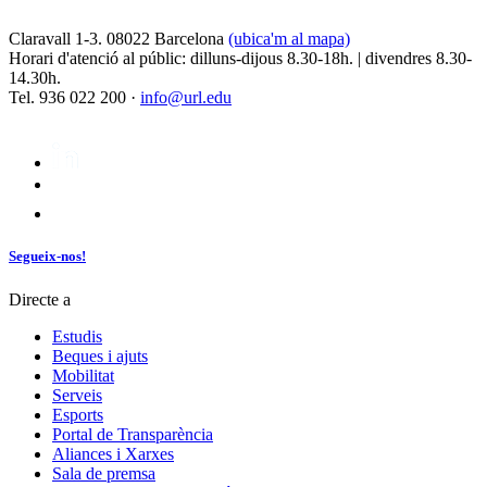
Claravall 1-3. 08022 Barcelona
(ubica'm al mapa)
Horari d'atenció al públic: dilluns-dijous 8.30-18h. | divendres 8.30-
14.30h.
Tel. 936 022 200 ·
info@url.edu
Segueix-nos!
Directe a
Estudis
Beques i ajuts
Mobilitat
Serveis
Esports
Portal de Transparència
Aliances i Xarxes
Sala de premsa