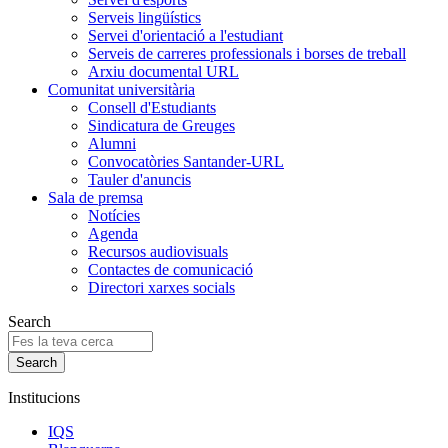
Serveis lingüístics
Servei d'orientació a l'estudiant
Serveis de carreres professionals i borses de treball
Arxiu documental URL
Comunitat universitària
Consell d'Estudiants
Sindicatura de Greuges
Alumni
Convocatòries Santander-URL
Tauler d'anuncis
Sala de premsa
Notícies
Agenda
Recursos audiovisuals
Contactes de comunicació
Directori xarxes socials
Search
Institucions
IQS