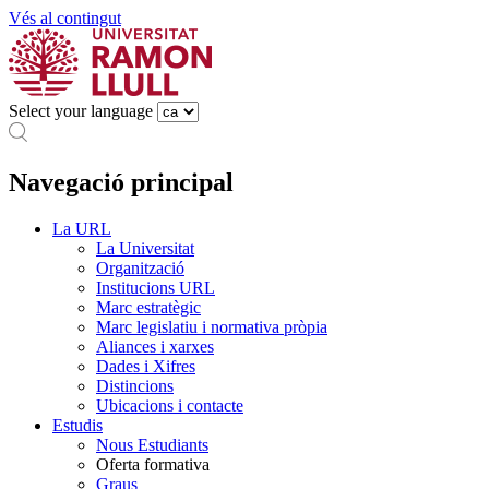
Vés al contingut
Select your language
Navegació principal
La URL
La Universitat
Organització
Institucions URL
Marc estratègic
Marc legislatiu i normativa pròpia
Aliances i xarxes
Dades i Xifres
Distincions
Ubicacions i contacte
Estudis
Nous Estudiants
Oferta formativa
Graus