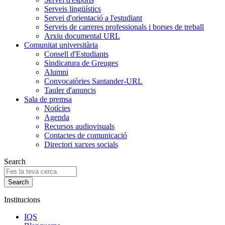
Serveis lingüístics
Servei d'orientació a l'estudiant
Serveis de carreres professionals i borses de treball
Arxiu documental URL
Comunitat universitària
Consell d'Estudiants
Sindicatura de Greuges
Alumni
Convocatòries Santander-URL
Tauler d'anuncis
Sala de premsa
Notícies
Agenda
Recursos audiovisuals
Contactes de comunicació
Directori xarxes socials
Search
Institucions
IQS