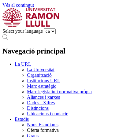
Vés al contingut
Select your language
Navegació principal
La URL
La Universitat
Organització
Institucions URL
Marc estratègic
Marc legislatiu i normativa pròpia
Aliances i xarxes
Dades i Xifres
Distincions
Ubicacions i contacte
Estudis
Nous Estudiants
Oferta formativa
Graus