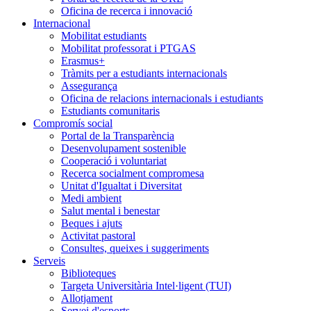
Oficina de recerca i innovació
Internacional
Mobilitat estudiants
Mobilitat professorat i PTGAS
Erasmus+
Tràmits per a estudiants internacionals
Assegurança
Oficina de relacions internacionals i estudiants
Estudiants comunitaris
Compromís social
Portal de la Transparència
Desenvolupament sostenible
Cooperació i voluntariat
Recerca socialment compromesa
Unitat d'Igualtat i Diversitat
Medi ambient
Salut mental i benestar
Beques i ajuts
Activitat pastoral
Consultes, queixes i suggeriments
Serveis
Biblioteques
Targeta Universitària Intel·ligent (TUI)
Allotjament
Servei d'esports