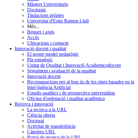
Màsters Universitaris
Doctorats
Titulacions pròpies
Universitat d'Estiu Ramon Llull
Més...
Beques i ajuts
Accés
Ubicacions i contacte
Innovació docent i qualitat
El nostre model pedagògic
Pla estratègic
Unitat de Qualitat i Innovació Academicodocent
Seguiment i avaluació de la qualitat
Innovació docent
Recomanacions per al bon ús de les eines basades en la
Intel·ligència Artificial
Estudis analítics i de prospectiva universitària
Oficina d'ordenació i qualitat acadèmica
Recerca i innovació
La recerca a la URL
Ciència oberta
Doctorat
Activitat de transferència
Càtedres URL
Portal de recerca de la URL