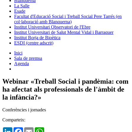
Blanquerna
La Salle
Esade
Facultat d'Educació Social i Treball Social Pere Tarrés (en
col·laboració amb Blanquerna)
Institut Universitari Observatori de l'Ebre
Institut Universitari de Salut Mental Vidal i Barraquer
Institut Borja de Bioètica
ESDI (centre adscrit)
Inici
Sala de premsa
Agenda
Webinar «Treball Social i pandèmia: com
ha afectat als professionals de l'àmbit de
la infància?»
Conferències i jornades
Comparteix:
LinkedIn
Facebook
Email
WhatsApp