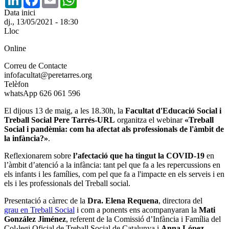
Data inici
dj., 13/05/2021 - 18:30
Lloc
Online
Correu de Contacte
infofacultat@peretarres.org
Telèfon
whatsApp 626 061 596
El dijous 13 de maig, a les 18.30h, la
Facultat d'Educació Social i
Treball Social Pere Tarrés-URL
organitza el webinar
«Treball
Social i pandèmia: com ha afectat als professionals de l'àmbit de
la infància?»
.
Reflexionarem sobre
l’afectació que ha tingut la COVID-19
en
l’àmbit d’atenció a la infància: tant pel que fa a les repercussions en
els infants i les famílies, com pel que fa a l'impacte en els serveis i en
els i les professionals del Treball social.
Presentació a càrrec de la
Dra. Elena Requena
, directora del
grau en Treball Social
i com a ponents ens acompanyaran la
Mati
González Jiménez
, referent de la Comissió d’Infància i Família del
Col·legi Oficial de Treball Social de Catalunya i
Anna López
,