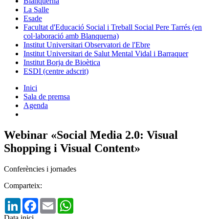
Blanquerna
La Salle
Esade
Facultat d'Educació Social i Treball Social Pere Tarrés (en
col·laboració amb Blanquerna)
Institut Universitari Observatori de l'Ebre
Institut Universitari de Salut Mental Vidal i Barraquer
Institut Borja de Bioètica
ESDI (centre adscrit)
Inici
Sala de premsa
Agenda
Webinar «Social Media 2.0: Visual
Shopping i Visual Content»
Conferències i jornades
Comparteix:
LinkedIn
Facebook
Email
WhatsApp
Data inici