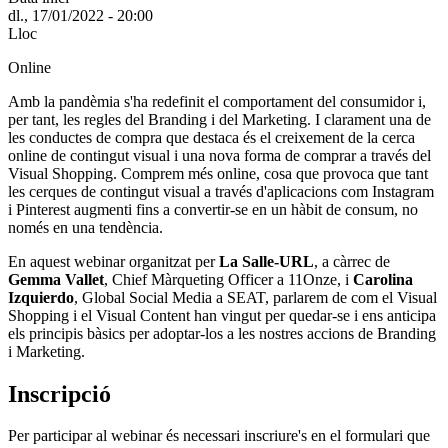
dl., 17/01/2022 - 20:00
Lloc
Online
Amb la pandèmia s'ha redefinit el comportament del consumidor i,
per tant, les regles del Branding i del Marketing. I clarament una de
les conductes de compra que destaca és el creixement de la cerca
online de contingut visual i una nova forma de comprar a través del
Visual Shopping. Comprem més online, cosa que provoca que tant
les cerques de contingut visual a través d'aplicacions com Instagram
i Pinterest augmenti fins a convertir-se en un hàbit de consum, no
només en una tendència.
En aquest webinar organitzat per
La Salle-URL
, a càrrec de
Gemma Vallet
, Chief Màrqueting Officer a 11Onze, i
Carolina
Izquierdo
, Global Social Media a SEAT, parlarem de com el Visual
Shopping i el Visual Content han vingut per quedar-se i ens anticipa
els principis bàsics per adoptar-los a les nostres accions de Branding
i Marketing.
Inscripció
Per participar al webinar és necessari inscriure's en el formulari que