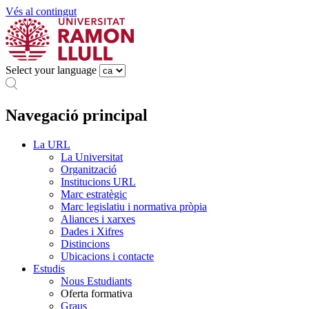
Vés al contingut
Select your language
Navegació principal
La URL
La Universitat
Organització
Institucions URL
Marc estratègic
Marc legislatiu i normativa pròpia
Aliances i xarxes
Dades i Xifres
Distincions
Ubicacions i contacte
Estudis
Nous Estudiants
Oferta formativa
Graus