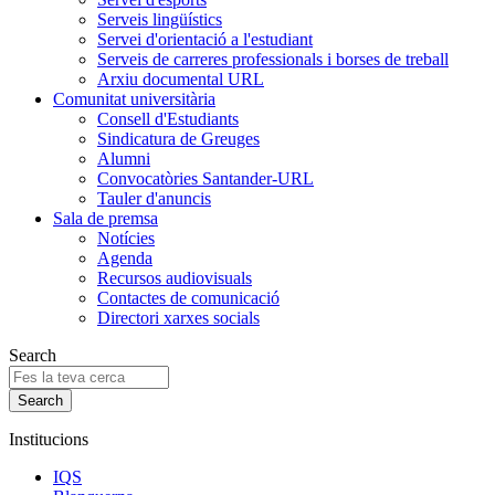
Serveis lingüístics
Servei d'orientació a l'estudiant
Serveis de carreres professionals i borses de treball
Arxiu documental URL
Comunitat universitària
Consell d'Estudiants
Sindicatura de Greuges
Alumni
Convocatòries Santander-URL
Tauler d'anuncis
Sala de premsa
Notícies
Agenda
Recursos audiovisuals
Contactes de comunicació
Directori xarxes socials
Search
Institucions
IQS