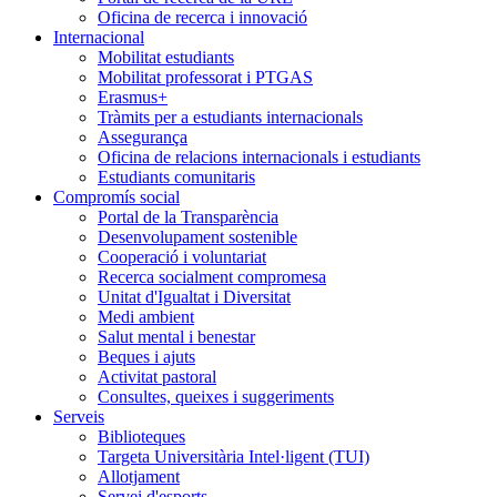
Oficina de recerca i innovació
Internacional
Mobilitat estudiants
Mobilitat professorat i PTGAS
Erasmus+
Tràmits per a estudiants internacionals
Assegurança
Oficina de relacions internacionals i estudiants
Estudiants comunitaris
Compromís social
Portal de la Transparència
Desenvolupament sostenible
Cooperació i voluntariat
Recerca socialment compromesa
Unitat d'Igualtat i Diversitat
Medi ambient
Salut mental i benestar
Beques i ajuts
Activitat pastoral
Consultes, queixes i suggeriments
Serveis
Biblioteques
Targeta Universitària Intel·ligent (TUI)
Allotjament
Servei d'esports