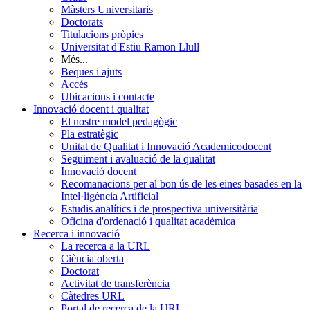
Màsters Universitaris
Doctorats
Titulacions pròpies
Universitat d'Estiu Ramon Llull
Més...
Beques i ajuts
Accés
Ubicacions i contacte
Innovació docent i qualitat
El nostre model pedagògic
Pla estratègic
Unitat de Qualitat i Innovació Academicodocent
Seguiment i avaluació de la qualitat
Innovació docent
Recomanacions per al bon ús de les eines basades en la
Intel·ligència Artificial
Estudis analítics i de prospectiva universitària
Oficina d'ordenació i qualitat acadèmica
Recerca i innovació
La recerca a la URL
Ciència oberta
Doctorat
Activitat de transferència
Càtedres URL
Portal de recerca de la URL