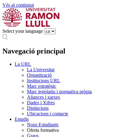
Vés al contingut
Select your language
Navegació principal
La URL
La Universitat
Organització
Institucions URL
Marc estratègic
Marc legislatiu i normativa pròpia
Aliances i xarxes
Dades i Xifres
Distincions
Ubicacions i contacte
Estudis
Nous Estudiants
Oferta formativa
Graus