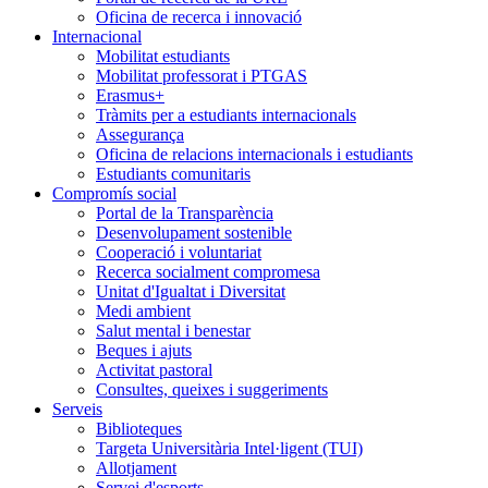
Oficina de recerca i innovació
Internacional
Mobilitat estudiants
Mobilitat professorat i PTGAS
Erasmus+
Tràmits per a estudiants internacionals
Assegurança
Oficina de relacions internacionals i estudiants
Estudiants comunitaris
Compromís social
Portal de la Transparència
Desenvolupament sostenible
Cooperació i voluntariat
Recerca socialment compromesa
Unitat d'Igualtat i Diversitat
Medi ambient
Salut mental i benestar
Beques i ajuts
Activitat pastoral
Consultes, queixes i suggeriments
Serveis
Biblioteques
Targeta Universitària Intel·ligent (TUI)
Allotjament
Servei d'esports