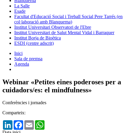
Blanquerna
La Salle
Esade
Facultat d'Educació Social i Treball Social Pere Tarrés (en
col·laboració amb Blanquerna)
Institut Universitari Observatori de l'Ebre
Institut Universitari de Salut Mental Vidal i Barraquer
Institut Borja de Bioètica
ESDI (centre adscrit)
Inici
Sala de premsa
Agenda
Webinar «Petites eines poderoses per a
cuidadors/es: el mindfulness»
Conferències i jornades
Comparteix:
LinkedIn
Facebook
Email
WhatsApp
Data inici