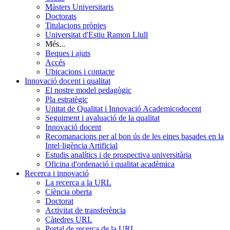
Màsters Universitaris
Doctorats
Titulacions pròpies
Universitat d'Estiu Ramon Llull
Més...
Beques i ajuts
Accés
Ubicacions i contacte
Innovació docent i qualitat
El nostre model pedagògic
Pla estratègic
Unitat de Qualitat i Innovació Academicodocent
Seguiment i avaluació de la qualitat
Innovació docent
Recomanacions per al bon ús de les eines basades en la
Intel·ligència Artificial
Estudis analítics i de prospectiva universitària
Oficina d'ordenació i qualitat acadèmica
Recerca i innovació
La recerca a la URL
Ciència oberta
Doctorat
Activitat de transferència
Càtedres URL
Portal de recerca de la URL