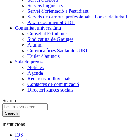
Serveis lingüístics
Servei d'orientació a l'estudiant
Serveis de carreres professionals i borses de treball
Arxiu documental URL
Comunitat universitària
Consell d'Estudiants
Sindicatura de Greuges
Alumni
Convocatòries Santander-URL
Tauler d'anuncis
Sala de premsa
Notícies
Agenda
Recursos audiovisuals
Contactes de comunicació
Directori xarxes socials
Search
Institucions
IQS