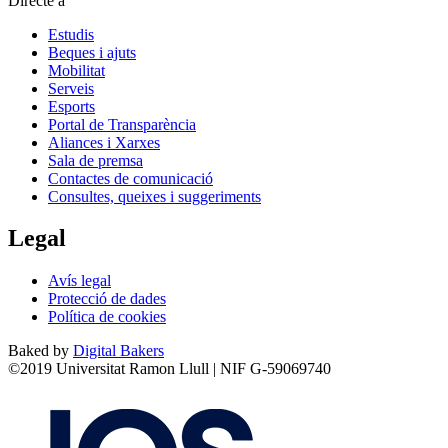
Directe a
Estudis
Beques i ajuts
Mobilitat
Serveis
Esports
Portal de Transparència
Aliances i Xarxes
Sala de premsa
Contactes de comunicació
Consultes, queixes i suggeriments
Legal
Avís legal
Protecció de dades
Política de cookies
Baked by
Digital Bakers
©2019 Universitat Ramon Llull | NIF G-59069740