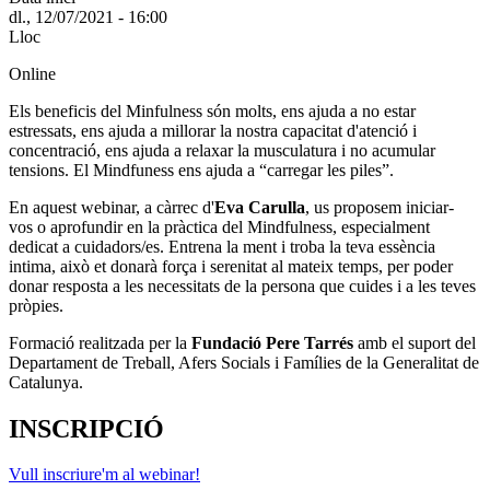
dl., 12/07/2021 - 16:00
Lloc
Online
Els beneficis del Minfulness són molts, ens ajuda a no estar
estressats, ens ajuda a millorar la nostra capacitat d'atenció i
concentració, ens ajuda a relaxar la musculatura i no acumular
tensions. El Mindfuness ens ajuda a “carregar les piles”.
En aquest webinar, a càrrec d'
Eva Carulla
, us proposem iniciar-
vos o aprofundir en la pràctica del Mindfulness, especialment
dedicat a cuidadors/es. Entrena la ment i troba la teva essència
intima, això et donarà força i serenitat al mateix temps, per poder
donar resposta a les necessitats de la persona que cuides i a les teves
pròpies.
Formació realitzada per la
Fundació Pere Tarrés
amb el suport del
Departament de Treball, Afers Socials i Famílies de la Generalitat de
Catalunya.
INSCRIPCIÓ
Vull inscriure'm al webinar!