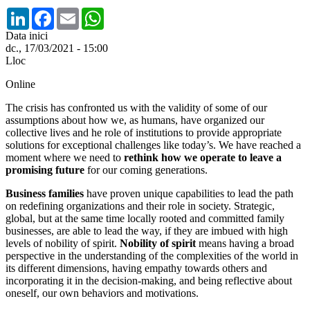
LinkedIn
Facebook
Email
WhatsApp
Data inici
dc., 17/03/2021 - 15:00
Lloc
Online
The crisis has confronted us with the validity of some of our
assumptions about how we, as humans, have organized our
collective lives and he role of institutions to provide appropriate
solutions for exceptional challenges like today’s. We have reached a
moment where we need to
rethink how we operate to leave a
promising future
for our coming generations.
Business families
have proven unique capabilities to lead the path
on redefining organizations and their role in society. Strategic,
global, but at the same time locally rooted and committed family
businesses, are able to lead the way, if they are imbued with high
levels of nobility of spirit.
Nobility of spirit
means having a broad
perspective in the understanding of the complexities of the world in
its different dimensions, having empathy towards others and
incorporating it in the decision-making, and being reflective about
oneself, our own behaviors and motivations.