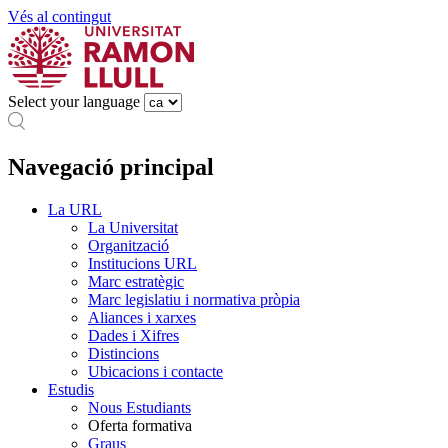
Vés al contingut
Select your language
Navegació principal
La URL
La Universitat
Organització
Institucions URL
Marc estratègic
Marc legislatiu i normativa pròpia
Aliances i xarxes
Dades i Xifres
Distincions
Ubicacions i contacte
Estudis
Nous Estudiants
Oferta formativa
Graus