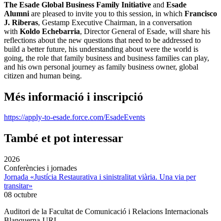
The Esade Global Business Family Initiative
and
Esade
Alumni
are pleased to invite you to this session, in which
Francisco
J. Riberas
, Gestamp Executive Chairman, in a conversation
with
Koldo Echebarria
, Director General of Esade, will share his
reflections about the new questions that need to be addressed to
build a better future, his understanding about were the world is
going, the role that family business and business families can play,
and his own personal journey as family business owner, global
citizen and human being.
Més informació i inscripció
https://apply-to-esade.force.com/EsadeEvents
També et pot interessar
2026
Conferències i jornades
Jornada «Justícia Restaurativa i sinistralitat viària. Una via per
transitar»
08 octubre
Auditori de la Facultat de Comunicació i Relacions Internacionals
Blanquerna-URL