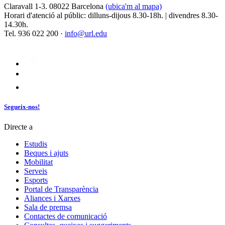
Claravall 1-3. 08022 Barcelona
(ubica'm al mapa)
Horari d'atenció al públic: dilluns-dijous 8.30-18h. | divendres 8.30-
14.30h.
Tel. 936 022 200 ·
info@url.edu
Segueix-nos!
Directe a
Estudis
Beques i ajuts
Mobilitat
Serveis
Esports
Portal de Transparència
Aliances i Xarxes
Sala de premsa
Contactes de comunicació