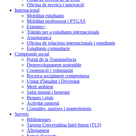
Oficina de recerca i innovació
Internacional
Mobilitat estudiants
Mobilitat professorat i PTGAS
Erasmus+
Tràmits per a estudiants internacionals
Assegurança
Oficina de relacions internacionals i estudiants
Estudiants comunitaris
Compromís social
Portal de la Transparència
Desenvolupament sostenible
Cooperació i voluntariat
Recerca socialment compromesa
Unitat d'Igualtat i Diversitat
Medi ambient
Salut mental i benestar
Beques i ajuts
Activitat pastoral
Consultes, queixes i suggeriments
Serveis
Biblioteques
Targeta Universitària Intel·ligent (TUI)
Allotjament
Servei d'esports