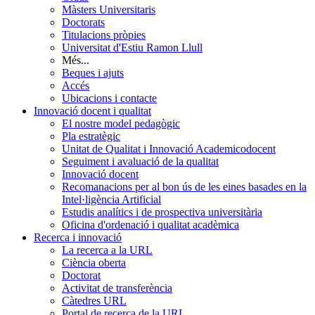
Màsters Universitaris
Doctorats
Titulacions pròpies
Universitat d'Estiu Ramon Llull
Més...
Beques i ajuts
Accés
Ubicacions i contacte
Innovació docent i qualitat
El nostre model pedagògic
Pla estratègic
Unitat de Qualitat i Innovació Academicodocent
Seguiment i avaluació de la qualitat
Innovació docent
Recomanacions per al bon ús de les eines basades en la
Intel·ligència Artificial
Estudis analítics i de prospectiva universitària
Oficina d'ordenació i qualitat acadèmica
Recerca i innovació
La recerca a la URL
Ciència oberta
Doctorat
Activitat de transferència
Càtedres URL
Portal de recerca de la URL