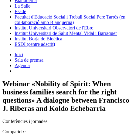
Blanquerna
La Salle
Esade
Facultat d'Educació Social i Treball Social Pere Tarrés (en
col·laboració amb Blanquerna)
Institut Universitari Observatori de l'Ebre
Institut Universitari de Salut Mental Vidal i Barraquer
Institut Borja de Bioètica
ESDI (centre adscrit)
Inici
Sala de premsa
Agenda
Webinar «Nobility of Spirit: When
business families search for the right
questions» A dialogue between Francisco
J. Riberas and Koldo Echebarria
Conferències i jornades
Comparteix: