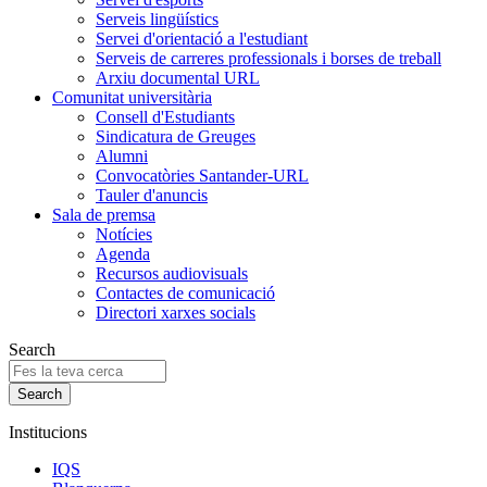
Serveis lingüístics
Servei d'orientació a l'estudiant
Serveis de carreres professionals i borses de treball
Arxiu documental URL
Comunitat universitària
Consell d'Estudiants
Sindicatura de Greuges
Alumni
Convocatòries Santander-URL
Tauler d'anuncis
Sala de premsa
Notícies
Agenda
Recursos audiovisuals
Contactes de comunicació
Directori xarxes socials
Search
Institucions
IQS