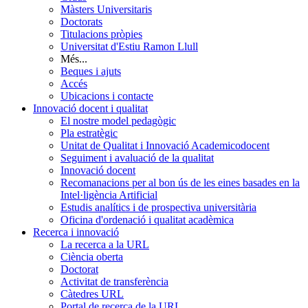
Màsters Universitaris
Doctorats
Titulacions pròpies
Universitat d'Estiu Ramon Llull
Més...
Beques i ajuts
Accés
Ubicacions i contacte
Innovació docent i qualitat
El nostre model pedagògic
Pla estratègic
Unitat de Qualitat i Innovació Academicodocent
Seguiment i avaluació de la qualitat
Innovació docent
Recomanacions per al bon ús de les eines basades en la
Intel·ligència Artificial
Estudis analítics i de prospectiva universitària
Oficina d'ordenació i qualitat acadèmica
Recerca i innovació
La recerca a la URL
Ciència oberta
Doctorat
Activitat de transferència
Càtedres URL
Portal de recerca de la URL