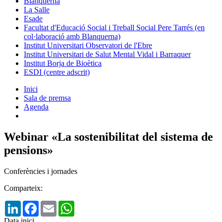
Blanquerna
La Salle
Esade
Facultat d'Educació Social i Treball Social Pere Tarrés (en
col·laboració amb Blanquerna)
Institut Universitari Observatori de l'Ebre
Institut Universitari de Salut Mental Vidal i Barraquer
Institut Borja de Bioètica
ESDI (centre adscrit)
Inici
Sala de premsa
Agenda
Webinar «La sostenibilitat del sistema de
pensions»
Conferències i jornades
Comparteix:
LinkedIn
Facebook
Email
WhatsApp
Data inici