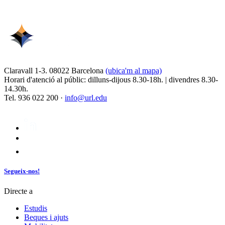
Claravall 1-3. 08022 Barcelona
(ubica'm al mapa)
Horari d'atenció al públic: dilluns-dijous 8.30-18h. | divendres 8.30-
14.30h.
Tel. 936 022 200 ·
info@url.edu
Segueix-nos!
Directe a
Estudis
Beques i ajuts