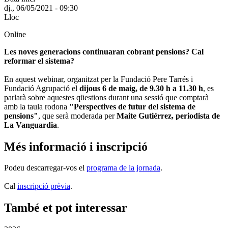
dj., 06/05/2021 - 09:30
Lloc
Online
Les noves generacions continuaran cobrant pensions? Cal
reformar el sistema?
En aquest webinar, organitzat per la Fundació Pere Tarrés i
Fundació Agrupació el
dijous 6 de maig, de 9.30 h a 11.30 h
, es
parlarà sobre aquestes qüestions durant una sessió que comptarà
amb la taula rodona
"Perspectives de futur del sistema de
pensions"
, que serà moderada per
Maite Gutiérrez, periodista de
La Vanguardia
.
Més informació i inscripció
Podeu descarregar-vos el
programa de la jornada
.
Cal
inscripció prèvia
.
També et pot interessar