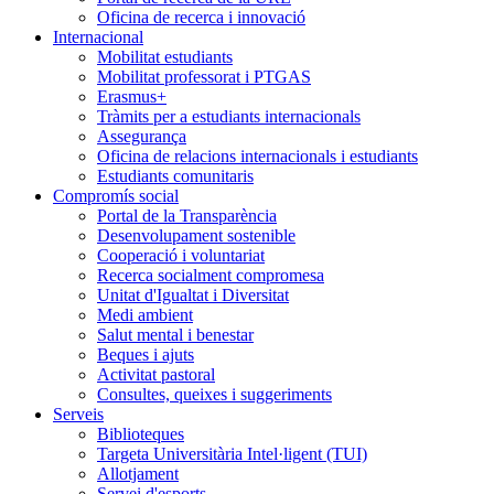
Oficina de recerca i innovació
Internacional
Mobilitat estudiants
Mobilitat professorat i PTGAS
Erasmus+
Tràmits per a estudiants internacionals
Assegurança
Oficina de relacions internacionals i estudiants
Estudiants comunitaris
Compromís social
Portal de la Transparència
Desenvolupament sostenible
Cooperació i voluntariat
Recerca socialment compromesa
Unitat d'Igualtat i Diversitat
Medi ambient
Salut mental i benestar
Beques i ajuts
Activitat pastoral
Consultes, queixes i suggeriments
Serveis
Biblioteques
Targeta Universitària Intel·ligent (TUI)
Allotjament
Servei d'esports