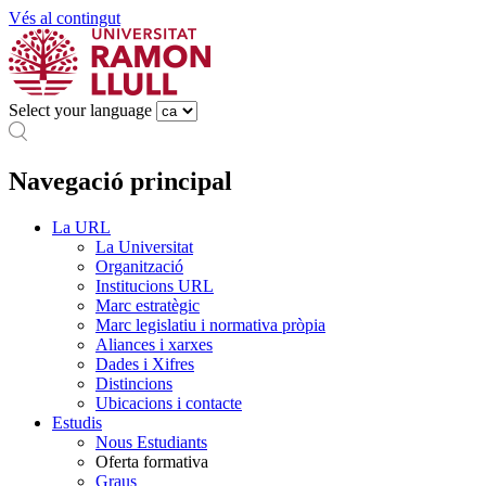
Vés al contingut
Select your language
Navegació principal
La URL
La Universitat
Organització
Institucions URL
Marc estratègic
Marc legislatiu i normativa pròpia
Aliances i xarxes
Dades i Xifres
Distincions
Ubicacions i contacte
Estudis
Nous Estudiants
Oferta formativa
Graus