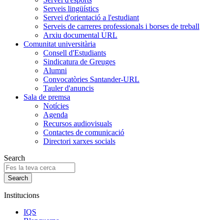
Serveis lingüístics
Servei d'orientació a l'estudiant
Serveis de carreres professionals i borses de treball
Arxiu documental URL
Comunitat universitària
Consell d'Estudiants
Sindicatura de Greuges
Alumni
Convocatòries Santander-URL
Tauler d'anuncis
Sala de premsa
Notícies
Agenda
Recursos audiovisuals
Contactes de comunicació
Directori xarxes socials
Search
Institucions
IQS