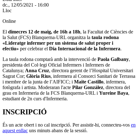
dc., 12/05/2021 - 16:00
Lloc
Online
El
dimecres 12 de maig, de 16h a 18h
, la Facultat de Ciències de
la Salut (FCS) Blanquerna-URL organitza la
taula rodona
«Lideratge infermer per un sistema de salut proper i
efectiu»
per celebrar el
Dia Internacional de la Infermera
.
La taula rodona comptarà amb la intervenció de
Paola Galbany
,
presidenta del Col·legi Oficial Infermers i Infermers de
Catalunya;
Anna Cruz
, directora gerent de l’Hospital Universitari
Sagrat Cor;
Glòria Rius
, infermera al Consorci Sanitari de Terrassa
i membre de la junta de l’AIFICC; i
Maite Castillo
, infermera,
fotògrafa i artista. Moderaran l'acte
Pilar González
, directora del
grau en Infermeria de la FCS Blanquerna-URL i
Yureine Baya
,
estudiant de 2n curs d'Infermeria.
INSCRIPCIÓ
És un acte obert i no cal inscripció.
Per assistir-hi, connecteu-vos
en
aquest enllaç
uns minuts abans de la sessió.