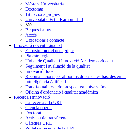
Màsters Universitaris
Doctorats
Titulacions pròpies
Universitat d'Estiu Ramon Llull
Més...
Beques i ajuts
Accés
Ubicacions i contacte
Innovació docent i qualitat
El nostre model pedagògic
Pla estratègic
Unitat de Qualitat i Innovació Academicodocent
Seguiment i avaluació de la qualitat
Innovació docent
Recomanacions per al bon ús de les eines basades en la
Intel·ligència Artificial
Estudis analítics i de prospectiva universitària
Oficina d'ordenació i qualitat acadèmica
Recerca i innovació
La recerca a la URL
Ciència oberta
Doctorat
Activitat de transferència
Càtedres URL
Portal de recerca de la URL