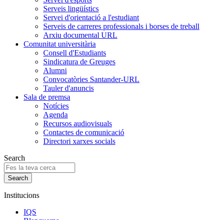
Serveis lingüístics
Servei d'orientació a l'estudiant
Serveis de carreres professionals i borses de treball
Arxiu documental URL
Comunitat universitària
Consell d'Estudiants
Sindicatura de Greuges
Alumni
Convocatòries Santander-URL
Tauler d'anuncis
Sala de premsa
Notícies
Agenda
Recursos audiovisuals
Contactes de comunicació
Directori xarxes socials
Search
Institucions
IQS