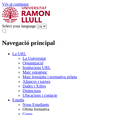
Vés al contingut
Select your language
Navegació principal
La URL
La Universitat
Organització
Institucions URL
Marc estratègic
Marc legislatiu i normativa pròpia
Aliances i xarxes
Dades i Xifres
Distincions
Ubicacions i contacte
Estudis
Nous Estudiants
Oferta formativa
Graus