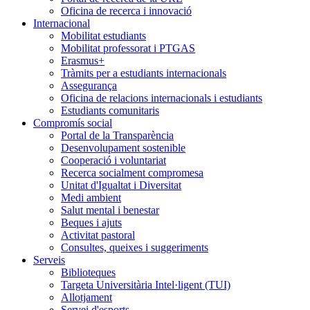
Oficina de recerca i innovació
Internacional
Mobilitat estudiants
Mobilitat professorat i PTGAS
Erasmus+
Tràmits per a estudiants internacionals
Assegurança
Oficina de relacions internacionals i estudiants
Estudiants comunitaris
Compromís social
Portal de la Transparència
Desenvolupament sostenible
Cooperació i voluntariat
Recerca socialment compromesa
Unitat d'Igualtat i Diversitat
Medi ambient
Salut mental i benestar
Beques i ajuts
Activitat pastoral
Consultes, queixes i suggeriments
Serveis
Biblioteques
Targeta Universitària Intel·ligent (TUI)
Allotjament
Servei d'esports