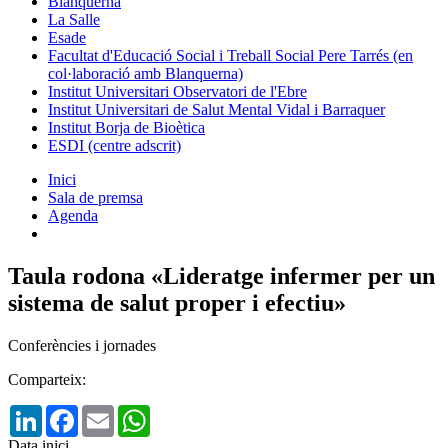
Blanquerna
La Salle
Esade
Facultat d'Educació Social i Treball Social Pere Tarrés (en
col·laboració amb Blanquerna)
Institut Universitari Observatori de l'Ebre
Institut Universitari de Salut Mental Vidal i Barraquer
Institut Borja de Bioètica
ESDI (centre adscrit)
Inici
Sala de premsa
Agenda
Taula rodona «Lideratge infermer per un
sistema de salut proper i efectiu»
Conferències i jornades
Comparteix:
LinkedIn
Facebook
Email
WhatsApp
Data inici