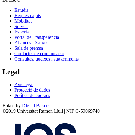
Estudis
Beques i ajuts
Mobilitat
Serveis
Esports
Portal de Transparència
Aliances i Xarxes
Sala de premsa
Contactes de comunicació
Consultes, queixes i suggeriments
Legal
Avís legal
Protecció de dades
Política de cookies
Baked by
Digital Bakers
©2019 Universitat Ramon Llull | NIF G-59069740