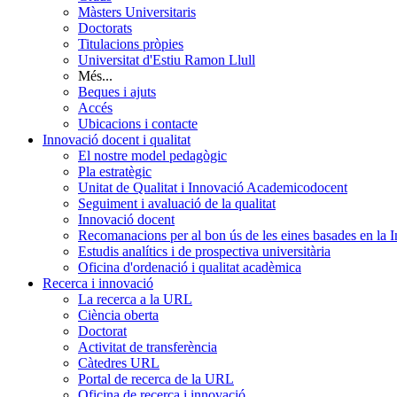
Màsters Universitaris
Doctorats
Titulacions pròpies
Universitat d'Estiu Ramon Llull
Més...
Beques i ajuts
Accés
Ubicacions i contacte
Innovació docent i qualitat
El nostre model pedagògic
Pla estratègic
Unitat de Qualitat i Innovació Academicodocent
Seguiment i avaluació de la qualitat
Innovació docent
Recomanacions per al bon ús de les eines basades en la Int
Estudis analítics i de prospectiva universitària
Oficina d'ordenació i qualitat acadèmica
Recerca i innovació
La recerca a la URL
Ciència oberta
Doctorat
Activitat de transferència
Càtedres URL
Portal de recerca de la URL
Oficina de recerca i innovació