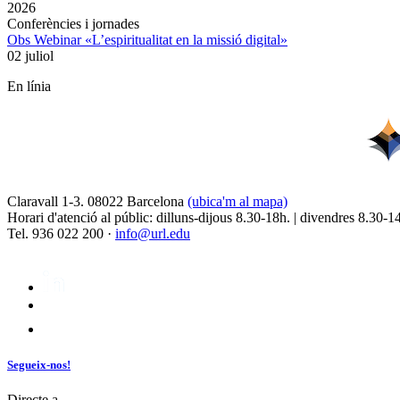
2026
Conferències i jornades
Obs Webinar «L’espiritualitat en la missió digital»
02 juliol
En línia
Claravall 1-3. 08022 Barcelona
(ubica'm al mapa)
Horari d'atenció al públic: dilluns-dijous 8.30-18h. | divendres 8.30-1
Tel. 936 022 200 ·
info@url.edu
Segueix-nos!
Directe a