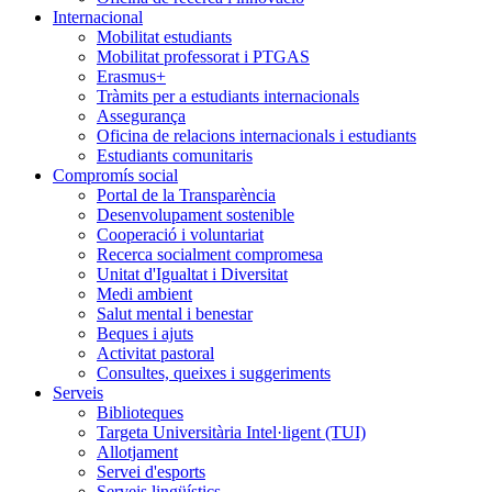
Internacional
Mobilitat estudiants
Mobilitat professorat i PTGAS
Erasmus+
Tràmits per a estudiants internacionals
Assegurança
Oficina de relacions internacionals i estudiants
Estudiants comunitaris
Compromís social
Portal de la Transparència
Desenvolupament sostenible
Cooperació i voluntariat
Recerca socialment compromesa
Unitat d'Igualtat i Diversitat
Medi ambient
Salut mental i benestar
Beques i ajuts
Activitat pastoral
Consultes, queixes i suggeriments
Serveis
Biblioteques
Targeta Universitària Intel·ligent (TUI)
Allotjament
Servei d'esports
Serveis lingüístics