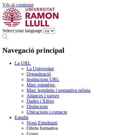
Vés al contingut
Select your language
Navegació principal
La URL
La Universitat
Organització
Institucions URL
Marc estratègic
Marc legislatiu i normativa pròpia
Aliances i xarxes
Dades i Xifres
Distincions
Ubicacions i contacte
Estudis
Nous Estudiants
Oferta formativa
Graus