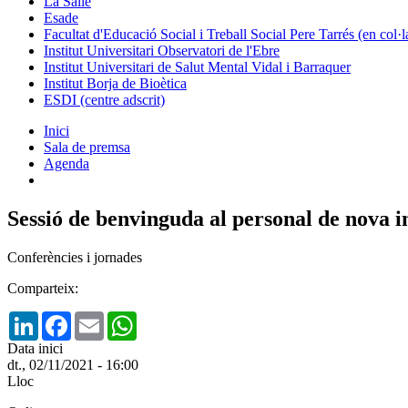
La Salle
Esade
Facultat d'Educació Social i Treball Social Pere Tarrés (en col
Institut Universitari Observatori de l'Ebre
Institut Universitari de Salut Mental Vidal i Barraquer
Institut Borja de Bioètica
ESDI (centre adscrit)
Inici
Sala de premsa
Agenda
Sessió de benvinguda al personal de nova 
Conferències i jornades
Comparteix:
LinkedIn
Facebook
Email
WhatsApp
Data inici
dt., 02/11/2021 - 16:00
Lloc