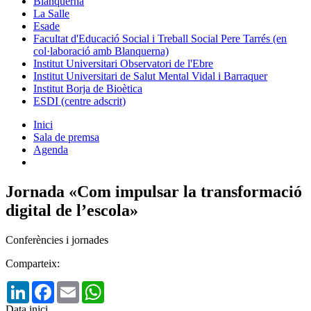
Blanquerna
La Salle
Esade
Facultat d'Educació Social i Treball Social Pere Tarrés (en
col·laboració amb Blanquerna)
Institut Universitari Observatori de l'Ebre
Institut Universitari de Salut Mental Vidal i Barraquer
Institut Borja de Bioètica
ESDI (centre adscrit)
Inici
Sala de premsa
Agenda
Jornada «Com impulsar la transformació
digital de l’escola»
Conferències i jornades
Comparteix:
LinkedIn
Facebook
Email
WhatsApp
Data inici