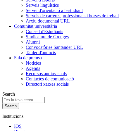
Serveis lingüístics
Servei d'orientació a l'estudiant
Serveis de carreres professionals i borses de treball
Arxiu documental URL
Comunitat universitària
Consell d'Estudiants
Sindicatura de Greuges
Alumni
Convocatòries Santander-URL
Tauler d'anuncis
Sala de premsa
Notícies
Agenda
Recursos audiovisuals
Contactes de comunicació
Directori xarxes socials
Search
Institucions
IQS