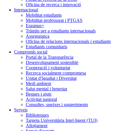
Oficina de recerca i innovació
Internacional
Mobilitat estudiants
Mobilitat professorat i PTGAS
Erasmus+
Tràmits per a estudiants internacionals
Assegurança
Oficina de relacions internacionals i estudiants
Estudiants comunitaris
Compromís social
Portal de la Transparència
Desenvolupament sostenible
Cooperació i voluntariat
Recerca socialment compromesa
Unitat d'Igualtat i Diversitat
Medi ambient
Salut mental i benestar
Beques i ajuts
Activitat pastoral
Consultes, queixes i suggeriments
Serveis
Biblioteques
Targeta Universitària Intel·ligent (TUI)
Allotjament
Servei d'esports