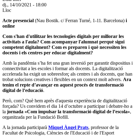
dj., 14/10/2021 - 18:00
Lloc
Acte presencial
(Nau Bostik. c/ Ferran Turné, 1-11. Barcelona)
i
online
Com s'han d'utilitzar les tecnologies digitals per millorar les
activitats a l'aula? Com acompanyar l'alumnat perquè sigui
competent digitalment? Com es preparen i què necessiten les
docents i els centres per educar digitalment?
Amb la pandèmia s’ha fet una gran inversió per garantir dispositius i
connectivitat a les escoles i formar als docents. La digitalització
accelerada ha exigit un sobreesforç als centres i als docents, que han
trobat solucions creatives i flexibles en un context molt advers.
Ara
tenim el repte d’avançar en aquest procés de transformació
digital de l’educació
.
Però, com? Què hem après d'aquesta experiència de digitalització
forçada? Us convidem el dia 14 d’octubre a participar i debatre-ho a
la
jornada «Com impulsar la transformació digital de l’escola»
,
organitzada per la Fundació Bofill.
A la jornada participarà
Miquel Àngel Prats
, professor de la
Facultat de Psicologia, Ciències de l'Educació i de l'Esport