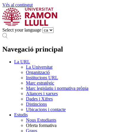
Vés al contingut
Select your language
Navegació principal
La URL
La Universitat
Organització
Institucions URL
Marc estratègic
Marc legislatiu i normativa pròpia
Aliances i xarxes
Dades i Xifres
Distincions
Ubicacions i contacte
Estudis
Nous Estudiants
Oferta formativa
Graus