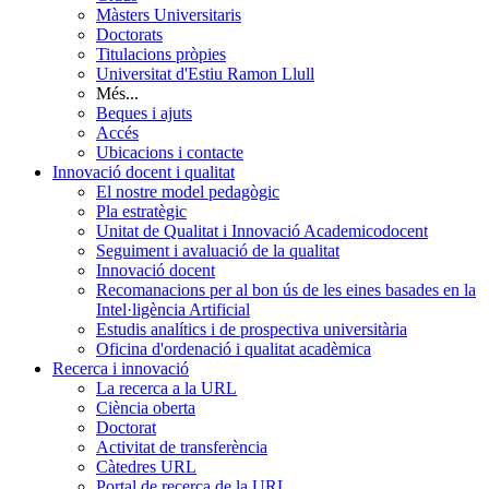
Màsters Universitaris
Doctorats
Titulacions pròpies
Universitat d'Estiu Ramon Llull
Més...
Beques i ajuts
Accés
Ubicacions i contacte
Innovació docent i qualitat
El nostre model pedagògic
Pla estratègic
Unitat de Qualitat i Innovació Academicodocent
Seguiment i avaluació de la qualitat
Innovació docent
Recomanacions per al bon ús de les eines basades en la
Intel·ligència Artificial
Estudis analítics i de prospectiva universitària
Oficina d'ordenació i qualitat acadèmica
Recerca i innovació
La recerca a la URL
Ciència oberta
Doctorat
Activitat de transferència
Càtedres URL
Portal de recerca de la URL