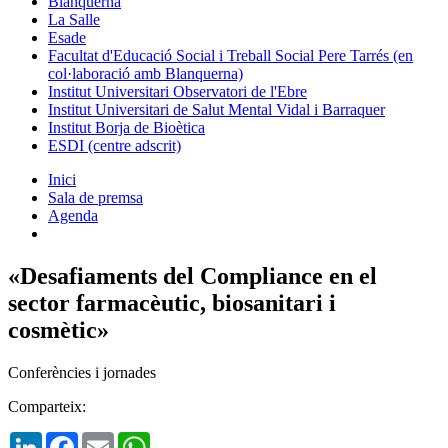
Blanquerna
La Salle
Esade
Facultat d'Educació Social i Treball Social Pere Tarrés (en
col·laboració amb Blanquerna)
Institut Universitari Observatori de l'Ebre
Institut Universitari de Salut Mental Vidal i Barraquer
Institut Borja de Bioètica
ESDI (centre adscrit)
Inici
Sala de premsa
Agenda
«Desafiaments del Compliance en el
sector farmacèutic, biosanitari i
cosmètic»
Conferències i jornades
Comparteix:
LinkedIn
Facebook
Email
WhatsApp