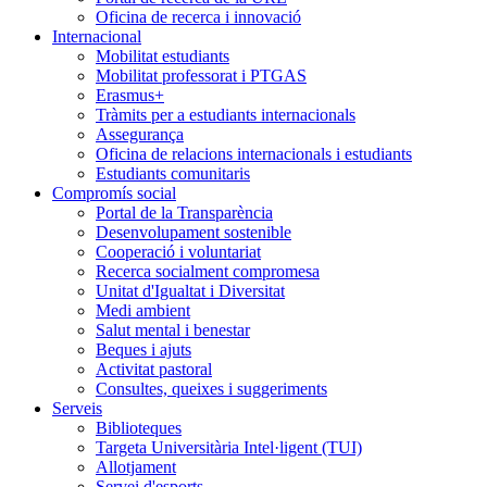
Oficina de recerca i innovació
Internacional
Mobilitat estudiants
Mobilitat professorat i PTGAS
Erasmus+
Tràmits per a estudiants internacionals
Assegurança
Oficina de relacions internacionals i estudiants
Estudiants comunitaris
Compromís social
Portal de la Transparència
Desenvolupament sostenible
Cooperació i voluntariat
Recerca socialment compromesa
Unitat d'Igualtat i Diversitat
Medi ambient
Salut mental i benestar
Beques i ajuts
Activitat pastoral
Consultes, queixes i suggeriments
Serveis
Biblioteques
Targeta Universitària Intel·ligent (TUI)
Allotjament
Servei d'esports