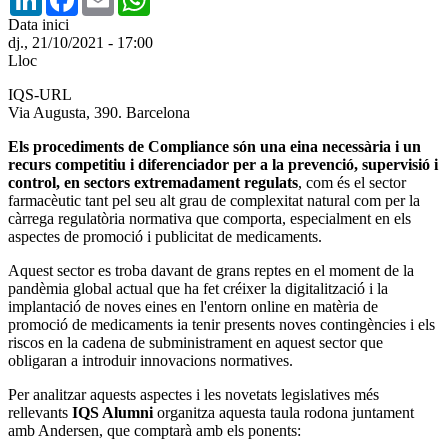
Data inici
dj., 21/10/2021 - 17:00
Lloc
IQS-URL
Via Augusta, 390. Barcelona
Els procediments de Compliance són una eina necessària i un
recurs competitiu i diferenciador per a la prevenció, supervisió i
control, en sectors extremadament regulats
, com és el sector
farmacèutic tant pel seu alt grau de complexitat natural com per la
càrrega regulatòria normativa que comporta, especialment en els
aspectes de promoció i publicitat de medicaments.
Aquest sector es troba davant de grans reptes en el moment de la
pandèmia global actual que ha fet créixer la digitalització i la
implantació de noves eines en l'entorn online en matèria de
promoció de medicaments ia tenir presents noves contingències i els
riscos en la cadena de subministrament en aquest sector que
obligaran a introduir innovacions normatives.
Per analitzar aquests aspectes i les novetats legislatives més
rellevants
IQS Alumni
organitza aquesta taula rodona juntament
amb Andersen, que comptarà amb els ponents: