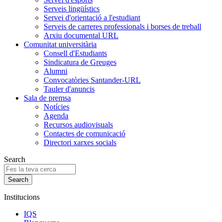
Serveis lingüístics
Servei d'orientació a l'estudiant
Serveis de carreres professionals i borses de treball
Arxiu documental URL
Comunitat universitària
Consell d'Estudiants
Sindicatura de Greuges
Alumni
Convocatòries Santander-URL
Tauler d'anuncis
Sala de premsa
Notícies
Agenda
Recursos audiovisuals
Contactes de comunicació
Directori xarxes socials
Search
Institucions
IQS