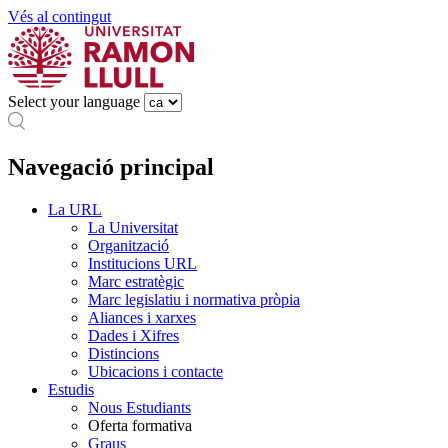
Vés al contingut
Select your language
Navegació principal
La URL
La Universitat
Organització
Institucions URL
Marc estratègic
Marc legislatiu i normativa pròpia
Aliances i xarxes
Dades i Xifres
Distincions
Ubicacions i contacte
Estudis
Nous Estudiants
Oferta formativa
Graus