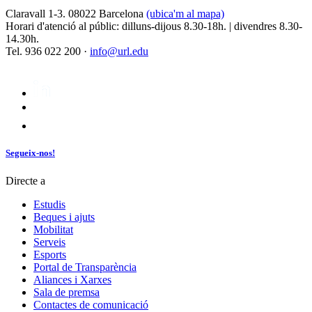
Claravall 1-3. 08022 Barcelona
(ubica'm al mapa)
Horari d'atenció al públic: dilluns-dijous 8.30-18h. | divendres 8.30-
14.30h.
Tel. 936 022 200 ·
info@url.edu
Segueix-nos!
Directe a
Estudis
Beques i ajuts
Mobilitat
Serveis
Esports
Portal de Transparència
Aliances i Xarxes
Sala de premsa
Contactes de comunicació