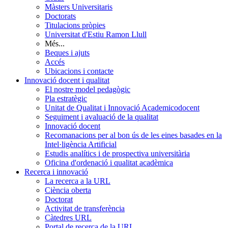
Màsters Universitaris
Doctorats
Titulacions pròpies
Universitat d'Estiu Ramon Llull
Més...
Beques i ajuts
Accés
Ubicacions i contacte
Innovació docent i qualitat
El nostre model pedagògic
Pla estratègic
Unitat de Qualitat i Innovació Academicodocent
Seguiment i avaluació de la qualitat
Innovació docent
Recomanacions per al bon ús de les eines basades en la
Intel·ligència Artificial
Estudis analítics i de prospectiva universitària
Oficina d'ordenació i qualitat acadèmica
Recerca i innovació
La recerca a la URL
Ciència oberta
Doctorat
Activitat de transferència
Càtedres URL
Portal de recerca de la URL