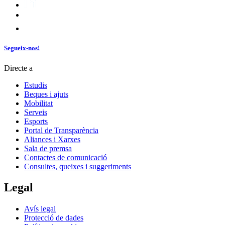
Segueix-nos!
Directe a
Estudis
Beques i ajuts
Mobilitat
Serveis
Esports
Portal de Transparència
Aliances i Xarxes
Sala de premsa
Contactes de comunicació
Consultes, queixes i suggeriments
Legal
Avís legal
Protecció de dades