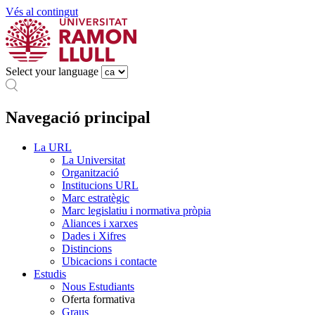
Vés al contingut
Select your language
Navegació principal
La URL
La Universitat
Organització
Institucions URL
Marc estratègic
Marc legislatiu i normativa pròpia
Aliances i xarxes
Dades i Xifres
Distincions
Ubicacions i contacte
Estudis
Nous Estudiants
Oferta formativa
Graus