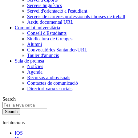
Serveis lingüístics
Servei d'orientació a l'estudiant
Serveis de carreres professionals i borses de treball
Arxiu documental URL
Comunitat universitària
Consell d'Estudiants
Sindicatura de Greuges
Alumni
Convocatòries Santander-URL
Tauler d'anuncis
Sala de premsa
Notícies
Agenda
Recursos audiovisuals
Contactes de comunicació
Directori xarxes socials
Search
Institucions
IQS