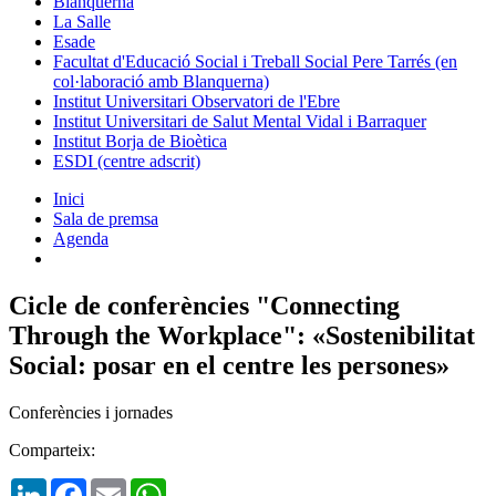
Blanquerna
La Salle
Esade
Facultat d'Educació Social i Treball Social Pere Tarrés (en
col·laboració amb Blanquerna)
Institut Universitari Observatori de l'Ebre
Institut Universitari de Salut Mental Vidal i Barraquer
Institut Borja de Bioètica
ESDI (centre adscrit)
Inici
Sala de premsa
Agenda
Cicle de conferències "Connecting
Through the Workplace": «Sostenibilitat
Social: posar en el centre les persones»
Conferències i jornades
Comparteix:
LinkedIn
Facebook
Email
WhatsApp