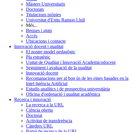
Màsters Universitaris
Doctorats
Titulacions pròpies
Universitat d'Estiu Ramon Llull
Més...
Beques i ajuts
Accés
Ubicacions i contacte
Innovació docent i qualitat
El nostre model pedagògic
Pla estratègic
Unitat de Qualitat i Innovació Academicodocent
Seguiment i avaluació de la qualitat
Innovació docent
Recomanacions per al bon ús de les eines basades en la
Intel·ligència Artificial
Estudis analítics i de prospectiva universitària
Oficina d'ordenació i qualitat acadèmica
Recerca i innovació
La recerca a la URL
Ciència oberta
Doctorat
Activitat de transferència
Càtedres URL
Portal de recerca de la URL