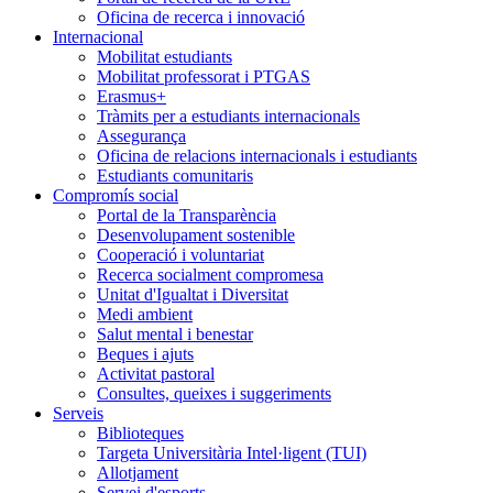
Oficina de recerca i innovació
Internacional
Mobilitat estudiants
Mobilitat professorat i PTGAS
Erasmus+
Tràmits per a estudiants internacionals
Assegurança
Oficina de relacions internacionals i estudiants
Estudiants comunitaris
Compromís social
Portal de la Transparència
Desenvolupament sostenible
Cooperació i voluntariat
Recerca socialment compromesa
Unitat d'Igualtat i Diversitat
Medi ambient
Salut mental i benestar
Beques i ajuts
Activitat pastoral
Consultes, queixes i suggeriments
Serveis
Biblioteques
Targeta Universitària Intel·ligent (TUI)
Allotjament
Servei d'esports