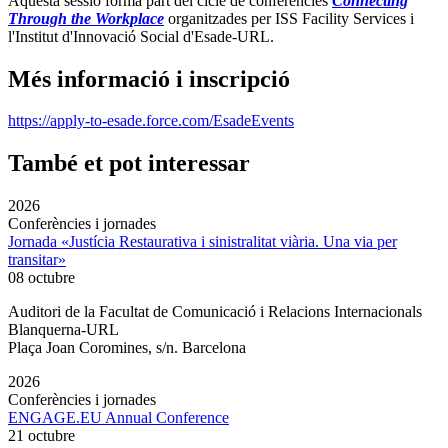
Aquesta sessió forma part del cicle de conferències
Connecting
Through the Workplace
organitzades per ISS Facility Services i
l'Institut d'Innovació Social d'Esade-URL.
Més informació i inscripció
https://apply-to-esade.force.com/EsadeEvents
També et pot interessar
2026
Conferències i jornades
Jornada «Justícia Restaurativa i sinistralitat viària. Una via per
transitar»
08 octubre
Auditori de la Facultat de Comunicació i Relacions Internacionals
Blanquerna-URL
Plaça Joan Coromines, s/n. Barcelona
2026
Conferències i jornades
ENGAGE.EU Annual Conference
21 octubre