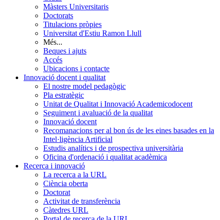
Màsters Universitaris
Doctorats
Titulacions pròpies
Universitat d'Estiu Ramon Llull
Més...
Beques i ajuts
Accés
Ubicacions i contacte
Innovació docent i qualitat
El nostre model pedagògic
Pla estratègic
Unitat de Qualitat i Innovació Academicodocent
Seguiment i avaluació de la qualitat
Innovació docent
Recomanacions per al bon ús de les eines basades en la
Intel·ligència Artificial
Estudis analítics i de prospectiva universitària
Oficina d'ordenació i qualitat acadèmica
Recerca i innovació
La recerca a la URL
Ciència oberta
Doctorat
Activitat de transferència
Càtedres URL
Portal de recerca de la URL