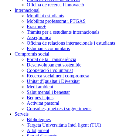
Oficina de recerca i innovació
Internacional
Mobilitat estudiants
Mobilitat professorat i PTGAS
Erasmus+
Tràmits per a estudiants internacionals
Assegurança
Oficina de relacions internacionals i estudiants
Estudiants comunitaris
Compromís social
Portal de la Transparència
Desenvolupament sostenible
Cooperació i voluntariat
Recerca socialment compromesa
Unitat d'Igualtat i Diversitat
Medi ambient
Salut mental i benestar
Beques i ajuts
Activitat pastoral
Consultes, queixes i suggeriments
Serveis
Biblioteques
Targeta Universitària Intel·ligent (TUI)
Allotjament
Servei d'esports