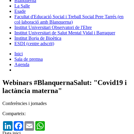
Blanquerna
La Salle
Esade
Facultat d'Educació Social i Treball Social Pere Tarrés (en
col·laboració amb Blanquerna)
Institut Universitari Observatori de l'Ebre
Institut Universitari de Salut Mental Vidal i Barraquer
Institut Borja de Bioètica
ESDI (centre adscrit)
Inici
Sala de premsa
Agenda
Webinars #BlanquernaSalut: "Covid19 i
lactància materna"
Conferències i jornades
Comparteix:
LinkedIn
Facebook
Email
WhatsApp
Data inici