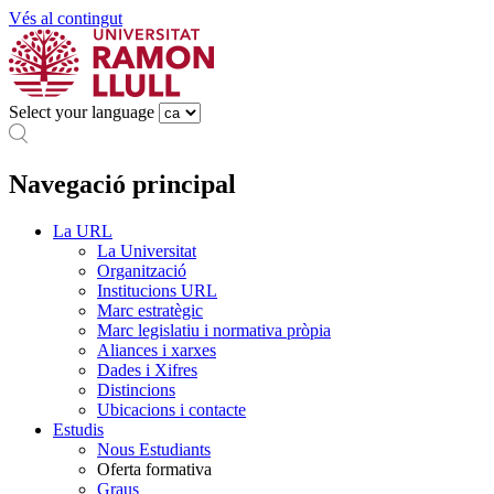
Vés al contingut
Select your language
Navegació principal
La URL
La Universitat
Organització
Institucions URL
Marc estratègic
Marc legislatiu i normativa pròpia
Aliances i xarxes
Dades i Xifres
Distincions
Ubicacions i contacte
Estudis
Nous Estudiants
Oferta formativa
Graus