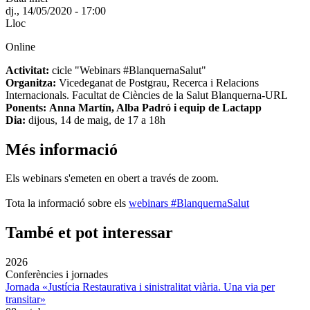
dj., 14/05/2020 - 17:00
Lloc
Online
Activitat:
cicle "Webinars #BlanquernaSalut"
Organitza:
Vicedeganat de Postgrau, Recerca i Relacions
Internacionals. Facultat de Ciències de la Salut Blanquerna-URL
Ponents: Anna Martín, Alba Padró i equip de Lactapp
Dia:
dijous, 14 de maig, de 17 a 18h
Més informació
Els webinars s'emeten en obert a través de zoom.
Tota la informació sobre els
webinars #BlanquernaSalut
També et pot interessar
2026
Conferències i jornades
Jornada «Justícia Restaurativa i sinistralitat viària. Una via per
transitar»