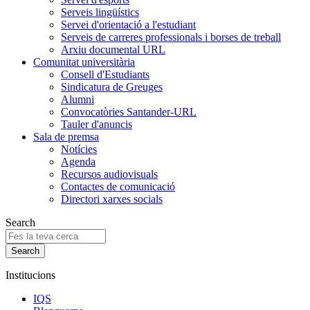
Serveis lingüístics
Servei d'orientació a l'estudiant
Serveis de carreres professionals i borses de treball
Arxiu documental URL
Comunitat universitària
Consell d'Estudiants
Sindicatura de Greuges
Alumni
Convocatòries Santander-URL
Tauler d'anuncis
Sala de premsa
Notícies
Agenda
Recursos audiovisuals
Contactes de comunicació
Directori xarxes socials
Search
Institucions
IQS