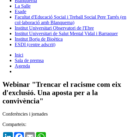
Blanquerna
La Salle
Esade
Facultat d'Educació Social i Treball Social Pere Tarrés (en
col·laboració amb Blanquerna)
Institut Universitari Observatori de l'Ebre
Institut Universitari de Salut Mental Vidal i Barraquer
Institut Borja de Bioètica
ESDI (centre adscrit)
Inici
Sala de premsa
Agenda
Webinar "Trencar el racisme com eix
d'exclusió. Una aposta per a la
convivència"
Conferències i jornades
Comparteix:
LinkedIn
Facebook
Email
WhatsApp