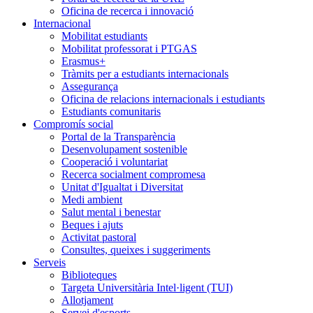
Oficina de recerca i innovació
Internacional
Mobilitat estudiants
Mobilitat professorat i PTGAS
Erasmus+
Tràmits per a estudiants internacionals
Assegurança
Oficina de relacions internacionals i estudiants
Estudiants comunitaris
Compromís social
Portal de la Transparència
Desenvolupament sostenible
Cooperació i voluntariat
Recerca socialment compromesa
Unitat d'Igualtat i Diversitat
Medi ambient
Salut mental i benestar
Beques i ajuts
Activitat pastoral
Consultes, queixes i suggeriments
Serveis
Biblioteques
Targeta Universitària Intel·ligent (TUI)
Allotjament
Servei d'esports