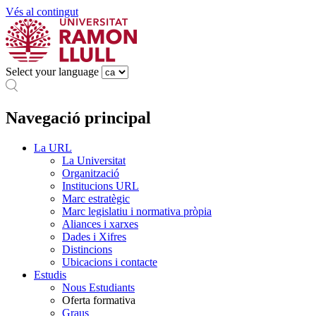
Vés al contingut
Select your language
Navegació principal
La URL
La Universitat
Organització
Institucions URL
Marc estratègic
Marc legislatiu i normativa pròpia
Aliances i xarxes
Dades i Xifres
Distincions
Ubicacions i contacte
Estudis
Nous Estudiants
Oferta formativa
Graus