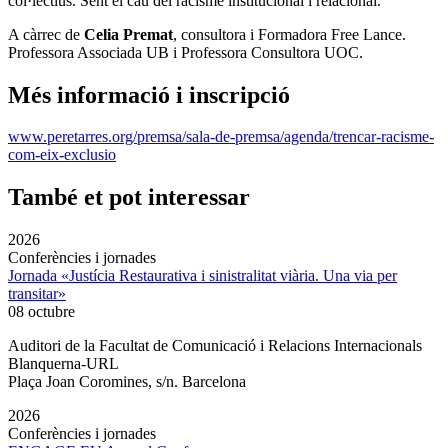
col·lectius. Sent el cau del racisme institucional i relacional.
A càrrec de
Celia Premat
, consultora i Formadora Free Lance.
Professora Associada UB i Professora Consultora UOC.
Més informació i inscripció
www.peretarres.org/premsa/sala-de-premsa/agenda/trencar-racisme-
com-eix-exclusio
També et pot interessar
2026
Conferències i jornades
Jornada «Justícia Restaurativa i sinistralitat viària. Una via per
transitar»
08 octubre
Auditori de la Facultat de Comunicació i Relacions Internacionals
Blanquerna-URL
Plaça Joan Coromines, s/n. Barcelona
2026
Conferències i jornades