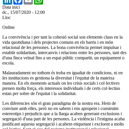
Data inici
dc., 15/07/2020 - 12:00
Lloc
Online
La convivència i per tant la cohesió social son elements claus en la
vida quotidiana i dels projectes comuns en els barris i en món
relacional de les persones. La bona convivència permet impulsar i
establir solidaritats, intercanvis i relacions entre les persones, tant des
d'una finca veïnal fins a un espai públic compartit, un equipament o
escola.
Malauradament no tothom és troba en igualtat de condicions, ni en
les institucions es gestiona la diversitat i l'equitat de la mateixa
manera. En els moments actuals on les crisis socials i col·lectives
prenen molta força, els interessos individuals i de certs col·lectius
estan per sobre de l'equitat i la solidaritat.
Les diferencies són el gran paradigma de la nostra era. Hem de
conviure amb elles, però no en sabem i ens apropem i construïm
estereotips i prejudicis que a la llarga acaben generant exclusions i
segregació d'una part de les persones. La violència i l'estigma acaba
justificant aquesta segregació i acabem etiquetant i excloent a molts