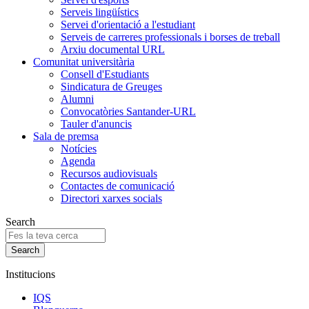
Serveis lingüístics
Servei d'orientació a l'estudiant
Serveis de carreres professionals i borses de treball
Arxiu documental URL
Comunitat universitària
Consell d'Estudiants
Sindicatura de Greuges
Alumni
Convocatòries Santander-URL
Tauler d'anuncis
Sala de premsa
Notícies
Agenda
Recursos audiovisuals
Contactes de comunicació
Directori xarxes socials
Search
Institucions
IQS