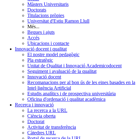
Màsters Universitaris
Doctorats
Titulacions pròpies
Universitat d'Estiu Ramon Llull
Més...
Beques i ajuts
Accés
Ubicacions i contacte
Innovació docent i qualitat
El nostre model pedagògic
Pla estratègic
Unitat de Qualitat i Innovació Academicodocent
Seguiment i avaluació de la qualitat
Innovació docent
Recomanacions per al bon ús de les eines basades en la
Intel·ligència Artificial
Estudis analítics i de prospectiva universitària
Oficina d'ordenació i qualitat acadèmica
Recerca i innovació
La recerca a la URL
Ciència oberta
Doctorat
Activitat de transferència
Càtedres URL
Portal de recerca de la URL