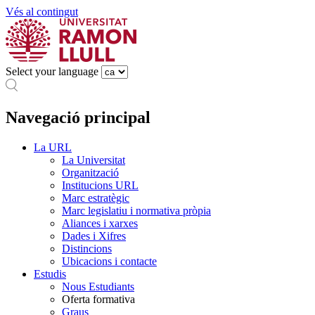
Vés al contingut
Select your language
Navegació principal
La URL
La Universitat
Organització
Institucions URL
Marc estratègic
Marc legislatiu i normativa pròpia
Aliances i xarxes
Dades i Xifres
Distincions
Ubicacions i contacte
Estudis
Nous Estudiants
Oferta formativa
Graus