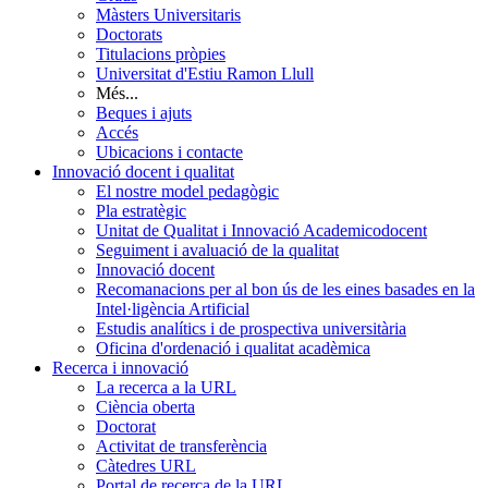
Màsters Universitaris
Doctorats
Titulacions pròpies
Universitat d'Estiu Ramon Llull
Més...
Beques i ajuts
Accés
Ubicacions i contacte
Innovació docent i qualitat
El nostre model pedagògic
Pla estratègic
Unitat de Qualitat i Innovació Academicodocent
Seguiment i avaluació de la qualitat
Innovació docent
Recomanacions per al bon ús de les eines basades en la
Intel·ligència Artificial
Estudis analítics i de prospectiva universitària
Oficina d'ordenació i qualitat acadèmica
Recerca i innovació
La recerca a la URL
Ciència oberta
Doctorat
Activitat de transferència
Càtedres URL
Portal de recerca de la URL