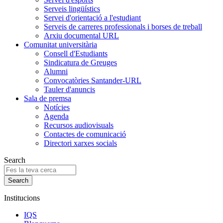
Serveis lingüístics
Servei d'orientació a l'estudiant
Serveis de carreres professionals i borses de treball
Arxiu documental URL
Comunitat universitària
Consell d'Estudiants
Sindicatura de Greuges
Alumni
Convocatòries Santander-URL
Tauler d'anuncis
Sala de premsa
Notícies
Agenda
Recursos audiovisuals
Contactes de comunicació
Directori xarxes socials
Search
Institucions
IQS