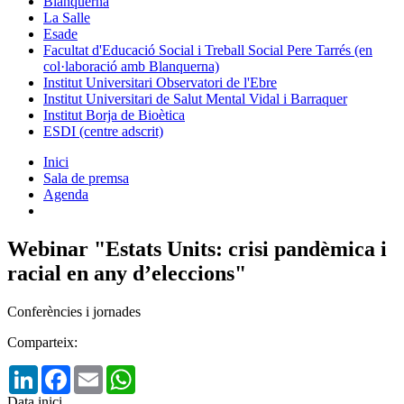
Blanquerna
La Salle
Esade
Facultat d'Educació Social i Treball Social Pere Tarrés (en
col·laboració amb Blanquerna)
Institut Universitari Observatori de l'Ebre
Institut Universitari de Salut Mental Vidal i Barraquer
Institut Borja de Bioètica
ESDI (centre adscrit)
Inici
Sala de premsa
Agenda
Webinar "Estats Units: crisi pandèmica i
racial en any d’eleccions"
Conferències i jornades
Comparteix:
LinkedIn
Facebook
Email
WhatsApp
Data inici