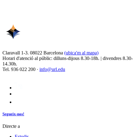
Claravall 1-3. 08022 Barcelona
(ubica'm al mapa)
Horari d'atenció al públic: dilluns-dijous 8.30-18h. | divendres 8.30-
14.30h.
Tel. 936 022 200 ·
info@url.edu
Segueix-nos!
Directe a
Estudis