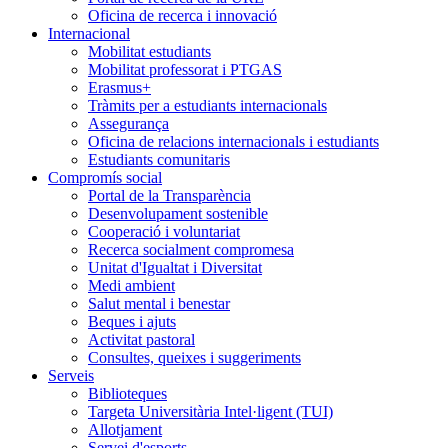
Oficina de recerca i innovació
Internacional
Mobilitat estudiants
Mobilitat professorat i PTGAS
Erasmus+
Tràmits per a estudiants internacionals
Assegurança
Oficina de relacions internacionals i estudiants
Estudiants comunitaris
Compromís social
Portal de la Transparència
Desenvolupament sostenible
Cooperació i voluntariat
Recerca socialment compromesa
Unitat d'Igualtat i Diversitat
Medi ambient
Salut mental i benestar
Beques i ajuts
Activitat pastoral
Consultes, queixes i suggeriments
Serveis
Biblioteques
Targeta Universitària Intel·ligent (TUI)
Allotjament
Servei d'esports