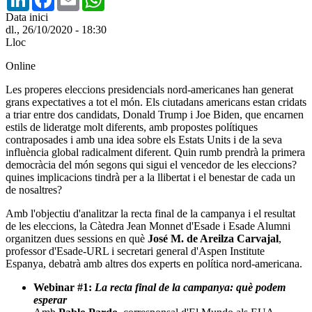
Data inici
dl., 26/10/2020 - 18:30
Lloc
Online
Les properes eleccions presidencials nord-americanes han generat
grans expectatives a tot el món. Els ciutadans americans estan cridats
a triar entre dos candidats, Donald Trump i Joe Biden, que encarnen
estils de lideratge molt diferents, amb propostes polítiques
contraposades i amb una idea sobre els Estats Units i de la seva
influència global radicalment diferent. Quin rumb prendrà la primera
democràcia del món segons qui sigui el vencedor de les eleccions?
quines implicacions tindrà per a la llibertat i el benestar de cada un
de nosaltres?
Amb l'objectiu d'analitzar la recta final de la campanya i el resultat
de les eleccions, la Càtedra Jean Monnet d'Esade i Esade Alumni
organitzen dues sessions en què
José M. de Areilza Carvajal
,
professor d'Esade-URL i secretari general d'Aspen Institute
Espanya, debatrà amb altres dos experts en política nord-americana.
Webinar
#1:
La recta final de la campanya: què podem
esperar