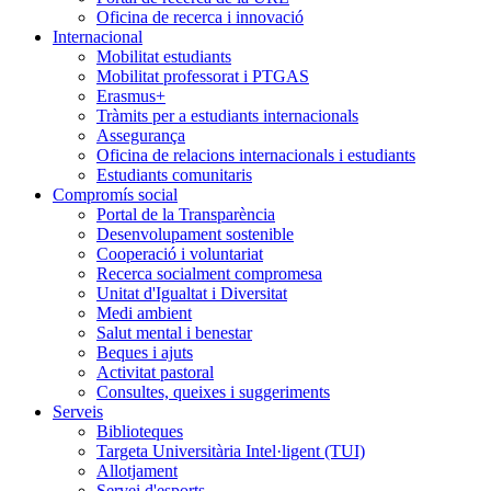
Oficina de recerca i innovació
Internacional
Mobilitat estudiants
Mobilitat professorat i PTGAS
Erasmus+
Tràmits per a estudiants internacionals
Assegurança
Oficina de relacions internacionals i estudiants
Estudiants comunitaris
Compromís social
Portal de la Transparència
Desenvolupament sostenible
Cooperació i voluntariat
Recerca socialment compromesa
Unitat d'Igualtat i Diversitat
Medi ambient
Salut mental i benestar
Beques i ajuts
Activitat pastoral
Consultes, queixes i suggeriments
Serveis
Biblioteques
Targeta Universitària Intel·ligent (TUI)
Allotjament
Servei d'esports