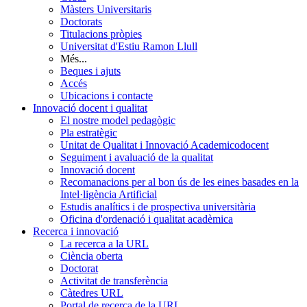
Màsters Universitaris
Doctorats
Titulacions pròpies
Universitat d'Estiu Ramon Llull
Més...
Beques i ajuts
Accés
Ubicacions i contacte
Innovació docent i qualitat
El nostre model pedagògic
Pla estratègic
Unitat de Qualitat i Innovació Academicodocent
Seguiment i avaluació de la qualitat
Innovació docent
Recomanacions per al bon ús de les eines basades en la
Intel·ligència Artificial
Estudis analítics i de prospectiva universitària
Oficina d'ordenació i qualitat acadèmica
Recerca i innovació
La recerca a la URL
Ciència oberta
Doctorat
Activitat de transferència
Càtedres URL
Portal de recerca de la URL