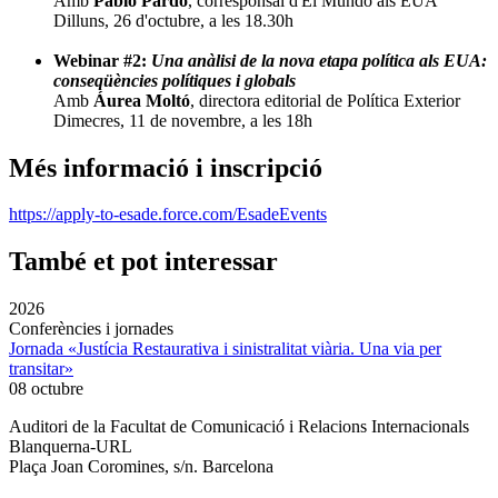
Amb
Pablo Pardo
, corresponsal d'El Mundo als EUA
Dilluns, 26 d'octubre, a les 18.30h
Webinar #2:
Una anàlisi de la nova etapa política als EUA:
conseqüències polítiques i globals
Amb
Áurea Moltó
, directora editorial de Política Exterior
Dimecres, 11 de novembre, a les 18h
Més informació i inscripció
https://apply-to-esade.force.com/EsadeEvents
També et pot interessar
2026
Conferències i jornades
Jornada «Justícia Restaurativa i sinistralitat viària. Una via per
transitar»
08 octubre
Auditori de la Facultat de Comunicació i Relacions Internacionals
Blanquerna-URL
Plaça Joan Coromines, s/n. Barcelona