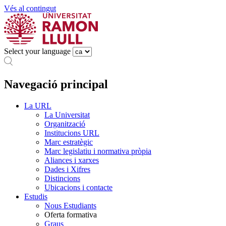
Vés al contingut
Select your language
Navegació principal
La URL
La Universitat
Organització
Institucions URL
Marc estratègic
Marc legislatiu i normativa pròpia
Aliances i xarxes
Dades i Xifres
Distincions
Ubicacions i contacte
Estudis
Nous Estudiants
Oferta formativa
Graus