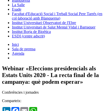
Blanquerna
La Salle
Esade
Facultat d'Educació Social i Treball Social Pere Tarrés (en
col·laboració amb Blanquerna)
Institut Universitari Observatori de l'Ebre
Institut Universitari de Salut Mental Vidal i Barraquer
Institut Borja de Bioètica
ESDI (centre adscrit)
Inici
Sala de premsa
Agenda
Webinar «Eleccions presidencials als
Estats Units 2020 - La recta final de la
campanya: què podem esperar»
Conferències i jornades
Comparteix:
LinkedIn
Facebook
Email
WhatsApp