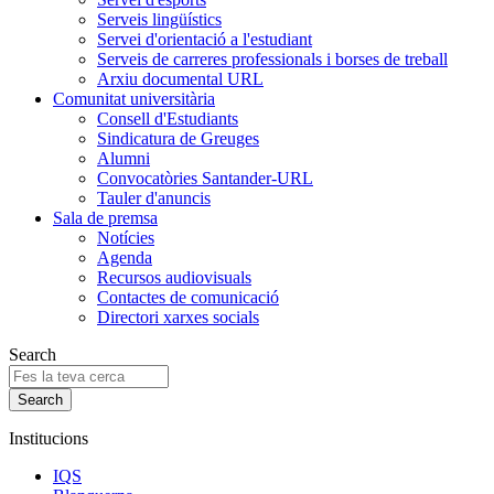
Serveis lingüístics
Servei d'orientació a l'estudiant
Serveis de carreres professionals i borses de treball
Arxiu documental URL
Comunitat universitària
Consell d'Estudiants
Sindicatura de Greuges
Alumni
Convocatòries Santander-URL
Tauler d'anuncis
Sala de premsa
Notícies
Agenda
Recursos audiovisuals
Contactes de comunicació
Directori xarxes socials
Search
Institucions
IQS