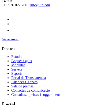
14.30h.
Tel. 936 022 200 ·
info@url.edu
Segueix-nos!
Directe a
Estudis
Beques i ajuts
Mobilitat
Serveis
Esports
Portal de Transparència
Aliances i Xarxes
Sala de premsa
Contactes de comunicació
Consultes, queixes i suggeriments
Legal