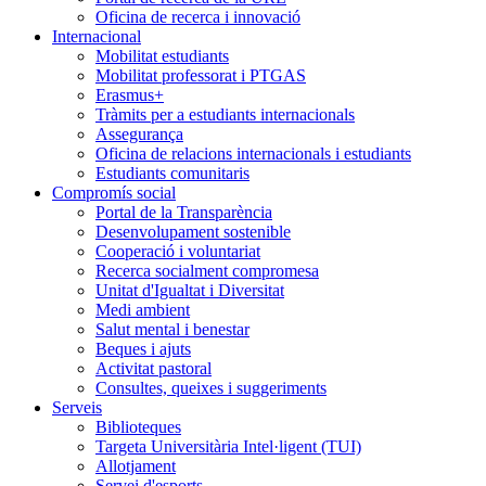
Oficina de recerca i innovació
Internacional
Mobilitat estudiants
Mobilitat professorat i PTGAS
Erasmus+
Tràmits per a estudiants internacionals
Assegurança
Oficina de relacions internacionals i estudiants
Estudiants comunitaris
Compromís social
Portal de la Transparència
Desenvolupament sostenible
Cooperació i voluntariat
Recerca socialment compromesa
Unitat d'Igualtat i Diversitat
Medi ambient
Salut mental i benestar
Beques i ajuts
Activitat pastoral
Consultes, queixes i suggeriments
Serveis
Biblioteques
Targeta Universitària Intel·ligent (TUI)
Allotjament
Servei d'esports