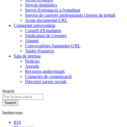
Serveis lingüístics
Servei d'orientació a l'estudiant
Serveis de carreres professionals i borses de treball
Arxiu documental URL
Comunitat universitària
Consell d'Estudiants
Sindicatura de Greuges
Alumni
Convocatòries Santander-URL
Tauler d'anuncis
Sala de premsa
Notícies
Agenda
Recursos audiovisuals
Contactes de comunicació
Directori xarxes socials
Search
Institucions
IQS