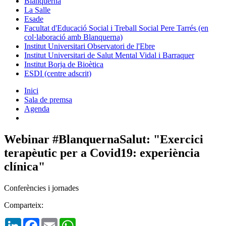
Blanquerna
La Salle
Esade
Facultat d'Educació Social i Treball Social Pere Tarrés (en
col·laboració amb Blanquerna)
Institut Universitari Observatori de l'Ebre
Institut Universitari de Salut Mental Vidal i Barraquer
Institut Borja de Bioètica
ESDI (centre adscrit)
Inici
Sala de premsa
Agenda
Webinar #BlanquernaSalut: "Exercici
terapèutic per a Covid19: experiència
clínica"
Conferències i jornades
Comparteix:
LinkedIn
Facebook
Email
WhatsApp