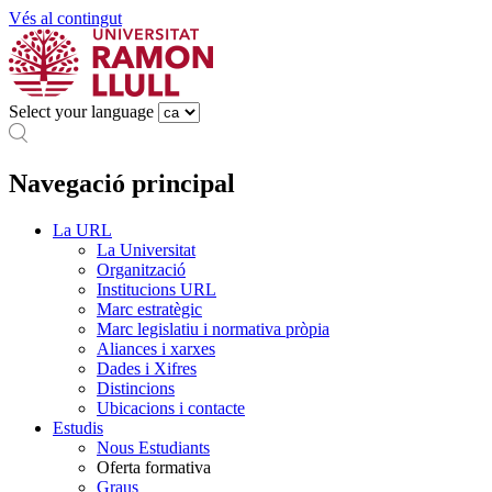
Vés al contingut
Select your language
Navegació principal
La URL
La Universitat
Organització
Institucions URL
Marc estratègic
Marc legislatiu i normativa pròpia
Aliances i xarxes
Dades i Xifres
Distincions
Ubicacions i contacte
Estudis
Nous Estudiants
Oferta formativa
Graus