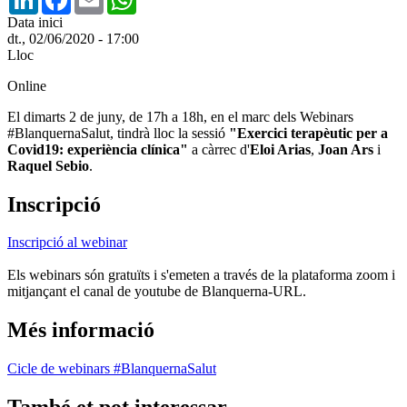
Data inici
dt., 02/06/2020 - 17:00
Lloc
Online
El dimarts 2 de juny, de 17h a 18h, en el marc dels Webinars
#BlanquernaSalut, tindrà lloc la sessió
"Exercici terapèutic per a
Covid19: experiència clínica"
a càrrec d'
Eloi Arias
,
Joan Ars
i
Raquel Sebio
.
Inscripció
Inscripció al webinar
Els webinars són gratuïts i s'emeten a través de la plataforma zoom i
mitjançant el canal de youtube de Blanquerna-URL.
Més informació
Cicle de webinars #BlanquernaSalut