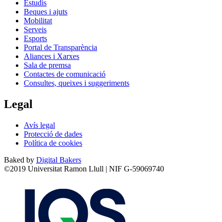
Estudis
Beques i ajuts
Mobilitat
Serveis
Esports
Portal de Transparència
Aliances i Xarxes
Sala de premsa
Contactes de comunicació
Consultes, queixes i suggeriments
Legal
Avís legal
Protecció de dades
Política de cookies
Baked by
Digital Bakers
©2019 Universitat Ramon Llull | NIF G-59069740