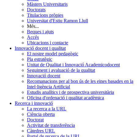
Màsters Universitaris
Doctorats
Titulacions pròpies
Universitat d'Estiu Ramon Llull
Més...
Beques i ajuts
Accés
Ubicacions i contacte
Innovació docent i qualitat
El nostre model pedagògic
Pla estratègic
Unitat de Qualitat i Innovació Academicodocent
Seguiment i avaluació de la qualitat
Innovació docent
Recomanacions per al bon ús de les eines basades en la
Intel·ligència Artificial
Estudis analítics i de prospectiva universitària
Oficina d'ordenació i qualitat acadèmica
Recerca i innovació
La recerca a la URL
Ciència oberta
Doctorat
Activitat de transferència
Càtedres URL
Portal de recerca de la URL