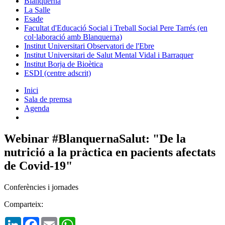
Blanquerna
La Salle
Esade
Facultat d'Educació Social i Treball Social Pere Tarrés (en
col·laboració amb Blanquerna)
Institut Universitari Observatori de l'Ebre
Institut Universitari de Salut Mental Vidal i Barraquer
Institut Borja de Bioètica
ESDI (centre adscrit)
Inici
Sala de premsa
Agenda
Webinar #BlanquernaSalut: "De la
nutrició a la pràctica en pacients afectats
de Covid-19"
Conferències i jornades
Comparteix:
LinkedIn
Facebook
Email
WhatsApp