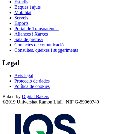
Estudis
Beques i ajuts
Mobilitat
Serveis
Esports
Portal de Transparència
Aliances i Xarxes
Sala de premsa
Contactes de comunicació
Consultes, queixes i suggeriments
Legal
Avís legal
Protecció de dades
Política de cookies
Baked by
Digital Bakers
©2019 Universitat Ramon Llull | NIF G-59069740