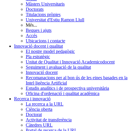
Màsters Universitaris
Doctorats
Titulacions pròpies
Universitat d'Estiu Ramon Llull
Més...
Beques i ajuts
Accés
Ubicacions i contacte
Innovació docent i qualitat
El nostre model pedagògic
Pla estratègic
Unitat de Qualitat i Innovació Academicodocent
Seguiment i avaluació de la qualitat
Innovació docent
Recomanacions per al bon ús de les eines basades en la
Intel·ligència Artificial
Estudis analítics i de prospectiva universitària
Oficina d'ordenació i qualitat acadèmica
Recerca i innovació
La recerca a la URL
Ciència oberta
Doctorat
Activitat de transferència
Càtedres URL
Portal de recerca de la URL