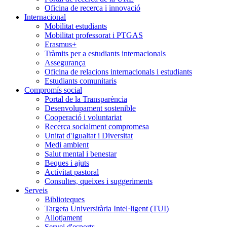
Oficina de recerca i innovació
Internacional
Mobilitat estudiants
Mobilitat professorat i PTGAS
Erasmus+
Tràmits per a estudiants internacionals
Assegurança
Oficina de relacions internacionals i estudiants
Estudiants comunitaris
Compromís social
Portal de la Transparència
Desenvolupament sostenible
Cooperació i voluntariat
Recerca socialment compromesa
Unitat d'Igualtat i Diversitat
Medi ambient
Salut mental i benestar
Beques i ajuts
Activitat pastoral
Consultes, queixes i suggeriments
Serveis
Biblioteques
Targeta Universitària Intel·ligent (TUI)
Allotjament
Servei d'esports