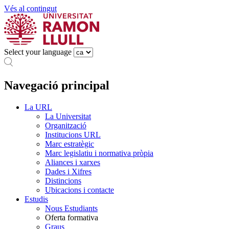
Vés al contingut
Select your language
Navegació principal
La URL
La Universitat
Organització
Institucions URL
Marc estratègic
Marc legislatiu i normativa pròpia
Aliances i xarxes
Dades i Xifres
Distincions
Ubicacions i contacte
Estudis
Nous Estudiants
Oferta formativa
Graus