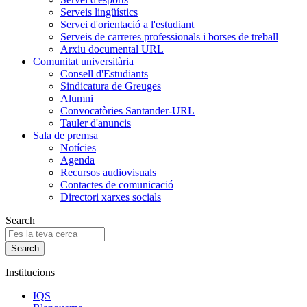
Serveis lingüístics
Servei d'orientació a l'estudiant
Serveis de carreres professionals i borses de treball
Arxiu documental URL
Comunitat universitària
Consell d'Estudiants
Sindicatura de Greuges
Alumni
Convocatòries Santander-URL
Tauler d'anuncis
Sala de premsa
Notícies
Agenda
Recursos audiovisuals
Contactes de comunicació
Directori xarxes socials
Search
Institucions
IQS