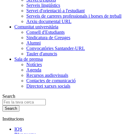
Serveis lingüístics
Servei d'orientació a l'estudiant
Serveis de carreres professionals i borses de treball
Arxiu documental URL
Comunitat universitària
Consell d'Estudiants
Sindicatura de Greuges
Alumni
Convocatòries Santander-URL
Tauler d'anuncis
Sala de premsa
Notícies
Agenda
Recursos audiovisuals
Contactes de comunicació
Directori xarxes socials
Search
Institucions
IQS