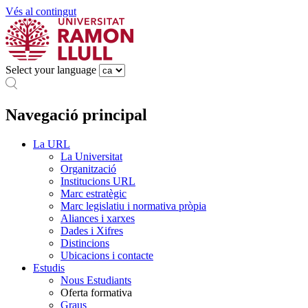
Vés al contingut
Select your language
Navegació principal
La URL
La Universitat
Organització
Institucions URL
Marc estratègic
Marc legislatiu i normativa pròpia
Aliances i xarxes
Dades i Xifres
Distincions
Ubicacions i contacte
Estudis
Nous Estudiants
Oferta formativa
Graus