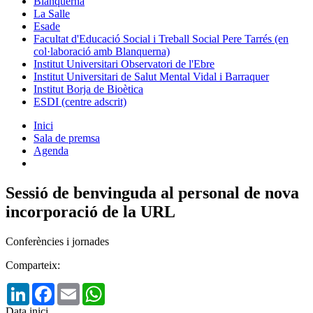
Blanquerna
La Salle
Esade
Facultat d'Educació Social i Treball Social Pere Tarrés (en
col·laboració amb Blanquerna)
Institut Universitari Observatori de l'Ebre
Institut Universitari de Salut Mental Vidal i Barraquer
Institut Borja de Bioètica
ESDI (centre adscrit)
Inici
Sala de premsa
Agenda
Sessió de benvinguda al personal de nova
incorporació de la URL
Conferències i jornades
Comparteix:
LinkedIn
Facebook
Email
WhatsApp
Data inici