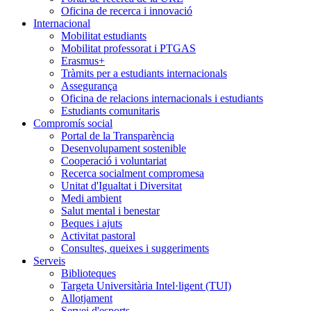
Oficina de recerca i innovació
Internacional
Mobilitat estudiants
Mobilitat professorat i PTGAS
Erasmus+
Tràmits per a estudiants internacionals
Assegurança
Oficina de relacions internacionals i estudiants
Estudiants comunitaris
Compromís social
Portal de la Transparència
Desenvolupament sostenible
Cooperació i voluntariat
Recerca socialment compromesa
Unitat d'Igualtat i Diversitat
Medi ambient
Salut mental i benestar
Beques i ajuts
Activitat pastoral
Consultes, queixes i suggeriments
Serveis
Biblioteques
Targeta Universitària Intel·ligent (TUI)
Allotjament
Servei d'esports