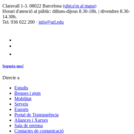
Claravall 1-3. 08022 Barcelona
(ubica'm al mapa)
Horari d'atenció al públic: dilluns-dijous 8.30-18h. | divendres 8.30-
14.30h.
Tel. 936 022 200 ·
info@url.edu
Segueix-nos!
Directe a
Estudis
Beques i ajuts
Mobilitat
Serveis
Esports
Portal de Transparència
Aliances i Xarxes
Sala de premsa
Contactes de comunicació