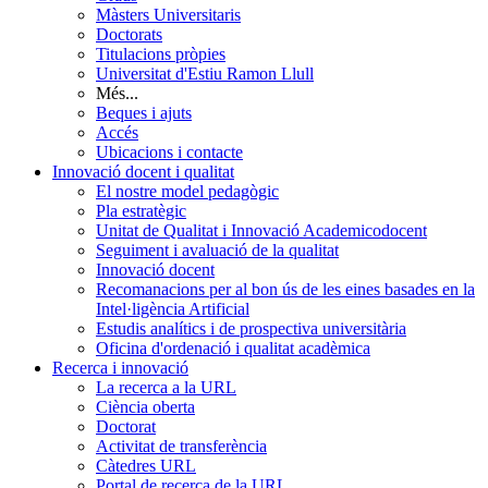
Màsters Universitaris
Doctorats
Titulacions pròpies
Universitat d'Estiu Ramon Llull
Més...
Beques i ajuts
Accés
Ubicacions i contacte
Innovació docent i qualitat
El nostre model pedagògic
Pla estratègic
Unitat de Qualitat i Innovació Academicodocent
Seguiment i avaluació de la qualitat
Innovació docent
Recomanacions per al bon ús de les eines basades en la
Intel·ligència Artificial
Estudis analítics i de prospectiva universitària
Oficina d'ordenació i qualitat acadèmica
Recerca i innovació
La recerca a la URL
Ciència oberta
Doctorat
Activitat de transferència
Càtedres URL
Portal de recerca de la URL