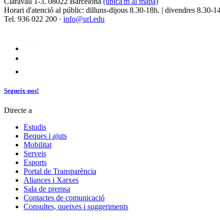
Claravall 1-3. 08022 Barcelona
(ubica'm al mapa)
Horari d'atenció al públic: dilluns-dijous 8.30-18h. | divendres 8.30-1
Tel. 936 022 200 ·
info@url.edu
Segueix-nos!
Directe a
Estudis
Beques i ajuts
Mobilitat
Serveis
Esports
Portal de Transparència
Aliances i Xarxes
Sala de premsa
Contactes de comunicació
Consultes, queixes i suggeriments