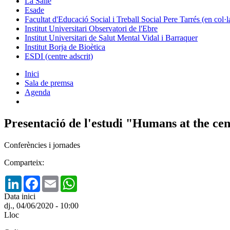
La Salle
Esade
Facultat d'Educació Social i Treball Social Pere Tarrés (en col
Institut Universitari Observatori de l'Ebre
Institut Universitari de Salut Mental Vidal i Barraquer
Institut Borja de Bioètica
ESDI (centre adscrit)
Inici
Sala de premsa
Agenda
Presentació de l'estudi "Humans at the ce
Conferències i jornades
Comparteix:
LinkedIn
Facebook
Email
WhatsApp
Data inici
dj., 04/06/2020 - 10:00
Lloc