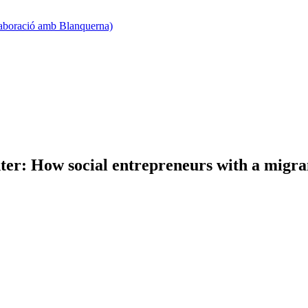
·laboració amb Blanquerna)
nter: How social entrepreneurs with a migr