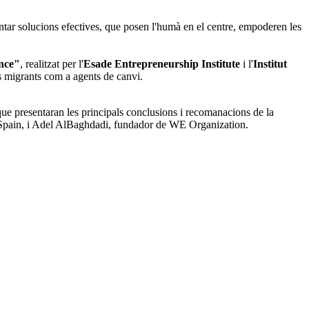
ar solucions efectives, que posen l'humà en el centre, empoderen les
ence"
, realitzat per l'
Esade Entrepreneurship Institute
i l'
Institut
s migrants com a agents de canvi.
que presentaran les principals conclusions i recomanacions de la
 Spain, i Adel AlBaghdadi, fundador de WE Organization.