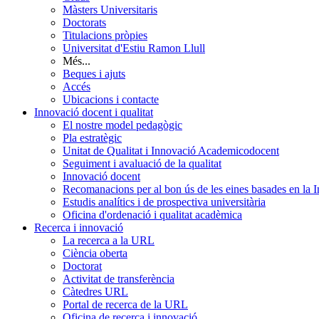
Màsters Universitaris
Doctorats
Titulacions pròpies
Universitat d'Estiu Ramon Llull
Més...
Beques i ajuts
Accés
Ubicacions i contacte
Innovació docent i qualitat
El nostre model pedagògic
Pla estratègic
Unitat de Qualitat i Innovació Academicodocent
Seguiment i avaluació de la qualitat
Innovació docent
Recomanacions per al bon ús de les eines basades en la Int
Estudis analítics i de prospectiva universitària
Oficina d'ordenació i qualitat acadèmica
Recerca i innovació
La recerca a la URL
Ciència oberta
Doctorat
Activitat de transferència
Càtedres URL
Portal de recerca de la URL
Oficina de recerca i innovació