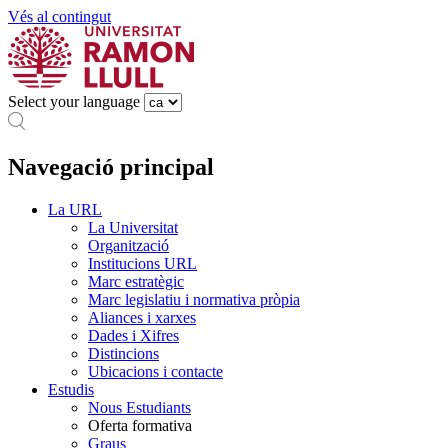
Vés al contingut
Select your language
Navegació principal
La URL
La Universitat
Organització
Institucions URL
Marc estratègic
Marc legislatiu i normativa pròpia
Aliances i xarxes
Dades i Xifres
Distincions
Ubicacions i contacte
Estudis
Nous Estudiants
Oferta formativa
Graus