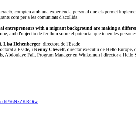
eració, compten amb una experiència personal que els permet implement
grants com per a les comunitats d'acollida.
ial entrepreneurs with a migrant background are making a differ
pe, amb l'objectiu de fer llum sobre el potencial que tenen les persone
i,
Lisa Hehenberger
, directora de l'Esade
doctorat a Esade, i
Kenny Clewett
, director executiu de Hello Europe, 
cials, Abdoulaye Fall, Program Manager en Winkomun i director a Hello
bed/P56NzZKROtw