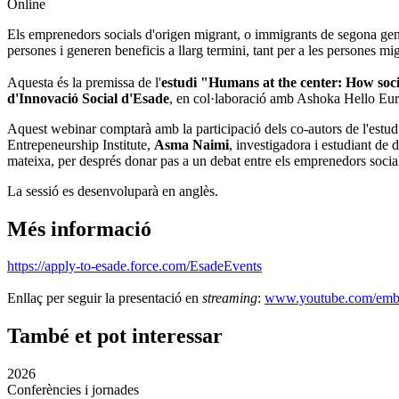
Online
Els emprenedors socials d'origen migrant, o immigrants de segona gen
persones i generen beneficis a llarg termini, tant per a les persones mi
Aquesta és la premissa de l'
estudi "Humans at the center: How soc
d'Innovació Social d'Esade
, en col·laboració amb Ashoka Hello Euro
Aquest webinar comptarà amb la participació dels co-autors de l'estud
Entrepeneurship Institute,
Asma Naimi
, investigadora i estudiant de 
mateixa, per després donar pas a un debat entre els emprenedors so
La sessió es desenvoluparà en anglès.
Més informació
https://apply-to-esade.force.com/EsadeEvents
Enllaç per seguir la presentació en
streaming
:
www.youtube.com/em
També et pot interessar
2026
Conferències i jornades