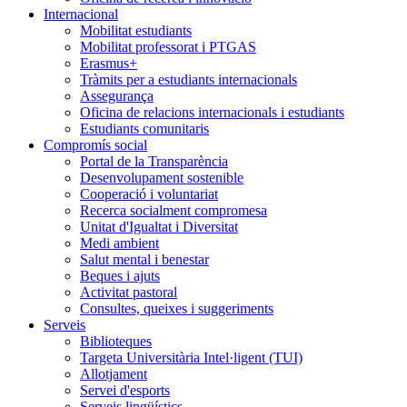
Internacional
Mobilitat estudiants
Mobilitat professorat i PTGAS
Erasmus+
Tràmits per a estudiants internacionals
Assegurança
Oficina de relacions internacionals i estudiants
Estudiants comunitaris
Compromís social
Portal de la Transparència
Desenvolupament sostenible
Cooperació i voluntariat
Recerca socialment compromesa
Unitat d'Igualtat i Diversitat
Medi ambient
Salut mental i benestar
Beques i ajuts
Activitat pastoral
Consultes, queixes i suggeriments
Serveis
Biblioteques
Targeta Universitària Intel·ligent (TUI)
Allotjament
Servei d'esports
Serveis lingüístics