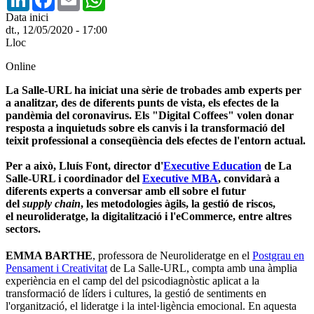
Data inici
dt., 12/05/2020 - 17:00
Lloc
Online
La Salle-URL ha iniciat una sèrie de trobades amb experts per
a analitzar, des de diferents punts de vista, els efectes de la
pandèmia del coronavirus. Els "Digital Coffees" volen donar
resposta a inquietuds sobre els canvis i la transformació del
teixit professional a conseqüència dels efectes de l'entorn actual.
Per a això, Lluís Font, director d'
Executive Education
de La
Salle-URL i coordinador del
Executive MBA
, convidarà a
diferents experts a conversar amb ell sobre el futur
del
supply chain
, les metodologies àgils, la gestió de riscos,
el neurolideratge, la digitalització i l'eCommerce, entre altres
sectors.
EMMA BARTHE
, professora de Neurolideratge en el
Postgrau en
Pensament i Creativitat
de La Salle-URL, compta amb una àmplia
experiència en el camp del del psicodiagnòstic aplicat a la
transformació de líders i cultures, la gestió de sentiments en
l'organització, el lideratge i la intel·ligència emocional. En aquesta