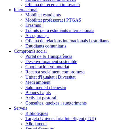
Oficina de recerca i innovació
Internacional
Mobilitat estudiants
Mobilitat professorat i PTGAS
Erasmus+
Tràmits per a estudiants internacionals
Assegurança
Oficina de relacions internacionals i estudiants
Estudiants comunitaris
Compromís social
Portal de la Transparència
Desenvolupament sostenible
Cooperació i voluntariat
Recerca socialment compromesa
Unitat d'Igualtat i Diversitat
Medi ambient
Salut mental i benestar
Beques i ajuts
Activitat pastoral
Consultes, queixes i suggeriments
Serveis
Biblioteques
Targeta Universitària Intel·ligent (TUI)
Allotjament
Servei d'esports