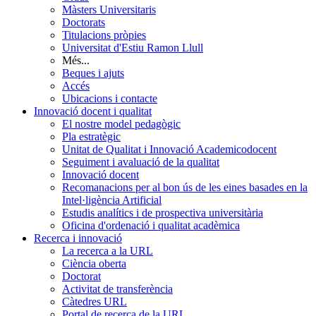
Màsters Universitaris
Doctorats
Titulacions pròpies
Universitat d'Estiu Ramon Llull
Més...
Beques i ajuts
Accés
Ubicacions i contacte
Innovació docent i qualitat
El nostre model pedagògic
Pla estratègic
Unitat de Qualitat i Innovació Academicodocent
Seguiment i avaluació de la qualitat
Innovació docent
Recomanacions per al bon ús de les eines basades en la
Intel·ligència Artificial
Estudis analítics i de prospectiva universitària
Oficina d'ordenació i qualitat acadèmica
Recerca i innovació
La recerca a la URL
Ciència oberta
Doctorat
Activitat de transferència
Càtedres URL
Portal de recerca de la URL