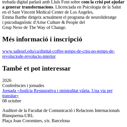
trobada digital parlarà amb Lluís Font sobre
com la crisi pot ajudar
a generar transformacions
. Llicenciada en Psicologia de la Salut
en el Sant Vincent Medical Center de Los Angeles,
Emma Barthe dirigeix actualment el programa de neurolideratge
i psicodiagnòstic d'Arise Culture & People del
Grup Nexe de The Way of Change.
Més informació i inscripció
www.salleurl.edu/ca/digital-coffee-temps-de-crisi-no-temps-de-
revoluciode-revolucio-interior
També et pot interessar
2026
Conferències i jornades
Jornada «Justícia Restaurativa i sinistralitat viària. Una via per
transitar»
08 octubre
Auditori de la Facultat de Comunicació i Relacions Internacionals
Blanquerna-URL
Plaça Joan Coromines, s/n. Barcelona