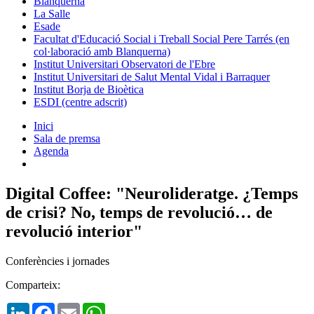
Blanquerna
La Salle
Esade
Facultat d'Educació Social i Treball Social Pere Tarrés (en
col·laboració amb Blanquerna)
Institut Universitari Observatori de l'Ebre
Institut Universitari de Salut Mental Vidal i Barraquer
Institut Borja de Bioètica
ESDI (centre adscrit)
Inici
Sala de premsa
Agenda
Digital Coffee: "Neurolideratge. ¿Temps
de crisi? No, temps de revolució… de
revolució interior"
Conferències i jornades
Comparteix:
LinkedIn
Facebook
Email
WhatsApp