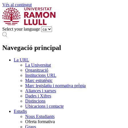
Vés al contingut
Select your language
Navegació principal
La URL
La Universitat
Organització
Institucions URL
Marc estratègic
Marc legislatiu i normativa pròpia
Aliances i xarxes
Dades i Xifres
Distincions
Ubicacions i contacte
Estudis
Nous Estudiants
Oferta formativa
Graus