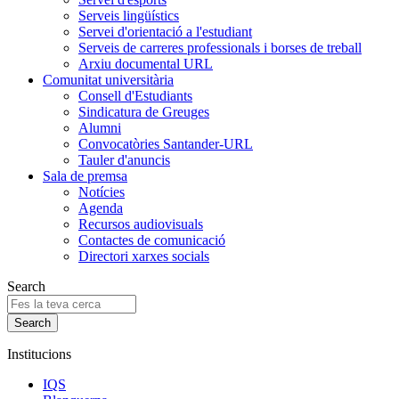
Serveis lingüístics
Servei d'orientació a l'estudiant
Serveis de carreres professionals i borses de treball
Arxiu documental URL
Comunitat universitària
Consell d'Estudiants
Sindicatura de Greuges
Alumni
Convocatòries Santander-URL
Tauler d'anuncis
Sala de premsa
Notícies
Agenda
Recursos audiovisuals
Contactes de comunicació
Directori xarxes socials
Search
Institucions
IQS