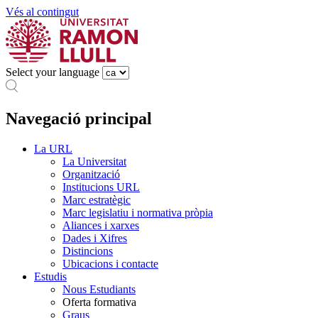
Vés al contingut
Select your language
Navegació principal
La URL
La Universitat
Organització
Institucions URL
Marc estratègic
Marc legislatiu i normativa pròpia
Aliances i xarxes
Dades i Xifres
Distincions
Ubicacions i contacte
Estudis
Nous Estudiants
Oferta formativa
Graus