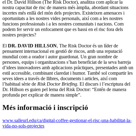
el Dr. David Hillson (The Risk Doctor), analitza com aplicar la
nostra capacitat de risc de manera més àmplia, abordant situacions
incertes més enllà del món dels projectes. Existeixen amenaces i
oportunitats a les nostres vides personals, així com a les nostres
funcions professionals i a les nostres comunitats i nacions. Com
podem fer servir un enfocament que es bassi en el risc fora dels
nostres projectes?
El
DR. DAVID HILLSON
, The Risk Doctor és un líder de
pensament internacional en gestió de riscos, amb una reputació
mundial com a orador i autor guardonat. Un gran nombre de
persones, equips i organitzacions s’han beneficiat de la seva barreja
d’idees innovadores amb aplicacions pràctiques, presentades amb un
estil accessible, combinant claredat i humor. També sol compartir les
seves idees a través de llibres, documents i articles, així com
l’habitual sèrie de
Risk Doctor Briefing
. El discurs i l’escriptura del
Dr. Hillson es guien pel lema del Risk Doctor: “Entén de manera
profunda per explicar de manera simple”.
Més informació i inscripció
www.salleurl.edu/ca/digital-coffee-gestionar-el-risc-una-habilitat-la-
vida-no-sols-projectes