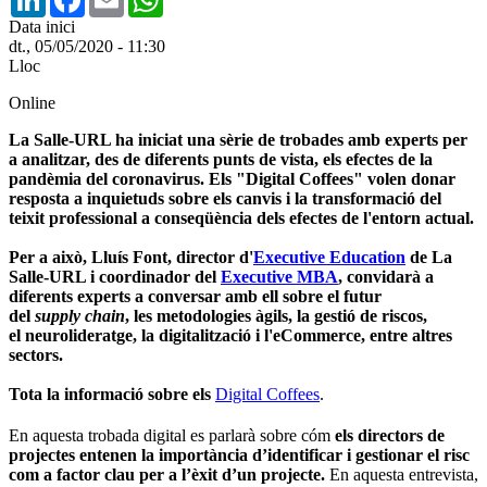
Data inici
dt., 05/05/2020 - 11:30
Lloc
Online
La Salle-URL ha iniciat una sèrie de trobades amb experts per
a analitzar, des de diferents punts de vista, els efectes de la
pandèmia del coronavirus. Els "Digital Coffees" volen donar
resposta a inquietuds sobre els canvis i la transformació del
teixit professional a conseqüència dels efectes de l'entorn actual.
Per a això, Lluís Font, director d'
Executive Education
de La
Salle-URL i coordinador del
Executive MBA
, convidarà a
diferents experts a conversar amb ell sobre el futur
del
supply chain
, les metodologies àgils, la gestió de riscos,
el neurolideratge, la digitalització i l'eCommerce, entre altres
sectors.
Tota la informació sobre els
Digital Coffees
.
En aquesta trobada digital es parlarà sobre cóm
els directors de
projectes entenen la importància d’identificar i gestionar el risc
com a factor clau per a l’èxit d’un projecte.
En aquesta entrevista,