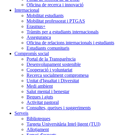
Oficina de recerca i innovació
Internacional
Mobilitat estudiants
Mobilitat professorat i PTGAS
Erasmus+
Tràmits per a estudiants internacionals
Assegurança
Oficina de relacions internacionals i estudiants
Estudiants comunitaris
Compromís social
Portal de la Transparència
Desenvolupament sostenible
Cooperació i voluntariat
Recerca socialment compromesa
Unitat d'Igualtat i Diversitat
Medi ambient
Salut mental i benestar
Beques i ajuts
Activitat pastoral
Consultes, queixes i suggeriments
Serveis
Biblioteques
Targeta Universitària Intel·ligent (TUI)
Allotjament
Servei d'esports