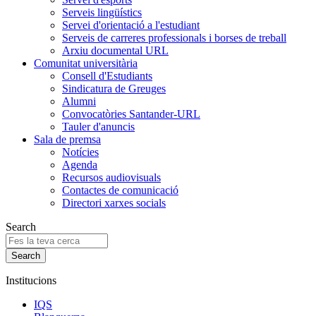
Serveis lingüístics
Servei d'orientació a l'estudiant
Serveis de carreres professionals i borses de treball
Arxiu documental URL
Comunitat universitària
Consell d'Estudiants
Sindicatura de Greuges
Alumni
Convocatòries Santander-URL
Tauler d'anuncis
Sala de premsa
Notícies
Agenda
Recursos audiovisuals
Contactes de comunicació
Directori xarxes socials
Search
Institucions
IQS