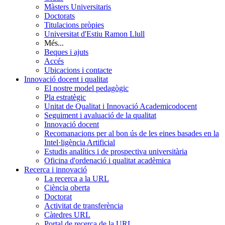
Màsters Universitaris
Doctorats
Titulacions pròpies
Universitat d'Estiu Ramon Llull
Més...
Beques i ajuts
Accés
Ubicacions i contacte
Innovació docent i qualitat
El nostre model pedagògic
Pla estratègic
Unitat de Qualitat i Innovació Academicodocent
Seguiment i avaluació de la qualitat
Innovació docent
Recomanacions per al bon ús de les eines basades en la
Intel·ligència Artificial
Estudis analítics i de prospectiva universitària
Oficina d'ordenació i qualitat acadèmica
Recerca i innovació
La recerca a la URL
Ciència oberta
Doctorat
Activitat de transferència
Càtedres URL
Portal de recerca de la URL