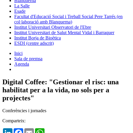
Blanquerna
La Salle
Esade
Facultat d'Educació Social i Treball Social Pere Tarrés (en
col·laboració amb Blanquerna)
Institut Universitari Observatori de l'Ebre
Institut Universitari de Salut Mental Vidal i Barraquer
Institut Borja de Bioètica
ESDI (centre adscrit)
Inici
Sala de premsa
Agenda
Digital Coffee: "Gestionar el risc: una
habilitat per a la vida, no sols per a
projectes​"
Conferències i jornades
Comparteix:
LinkedIn
Facebook
Email
WhatsApp