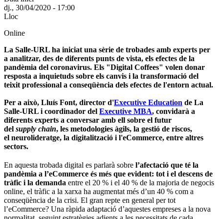
dj., 30/04/2020 - 17:00
Lloc
Online
La Salle-URL ha iniciat una sèrie de trobades amb experts per
a analitzar, des de diferents punts de vista, els efectes de la
pandèmia del coronavirus. Els "Digital Coffees" volen donar
resposta a inquietuds sobre els canvis i la transformació del
teixit professional a conseqüència dels efectes de l'entorn actual.
Per a això, Lluís Font, director d'
Executive Education
de La
Salle-URL i coordinador del
Executive MBA
, convidarà a
diferents experts a conversar amb ell sobre el futur
del
supply chain
, les metodologies àgils, la gestió de riscos,
el neurolideratge, la digitalització i l'eCommerce, entre altres
sectors.
En aquesta trobada digital es parlarà sobre
l’afectació
que té la
pandèmia a l’eCommerce és més que evident: tot i el descens de
tràfic i la demanda
entre el 20 % i el 40 % de la majoria de negocis
online, el tràfic a la xarxa ha augmentat més d’un 40 % com a
conseqüència de la crisi. El gran repte en general per tot
l’eCommerce? Una ràpida adaptació d’aquestes empreses a la nova
normalitat, seguint estratègies adients a les necessitats de cada