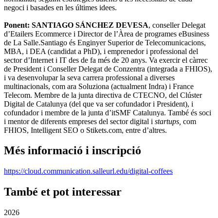
negoci i basades en les últimes idees.
Ponent: SANTIAGO SÁNCHEZ DEVESA
, conseller Delegat
d’Etailers Ecommerce i Director de l’Àrea de programes eBusiness
de La Salle.Santiago és Enginyer Superior de Telecomunicacions,
MBA, i DEA (candidat a PhD), i emprenedor i professional del
sector d’Internet i IT des de fa més de 20 anys. Va exercir el càrrec
de President i Conseller Delegat de Conzentra (integrada a FHIOS),
i va desenvolupar la seva carrera professional a diverses
multinacionals, com ara Soluziona (actualment Indra) i France
Telecom. Membre de la junta directiva de CTECNO, del Clúster
Digital de Catalunya (del que va ser cofundador i President), i
cofundador i membre de la junta d’itSMF Catalunya. També és soci
i mentor de diferents empreses del sector digital i
startups,
com
FHIOS, Intelligent SEO o Stikets.com, entre d’altres.
Més informació i inscripció
https://cloud.communication.salleurl.edu/digital-coffees
També et pot interessar
2026