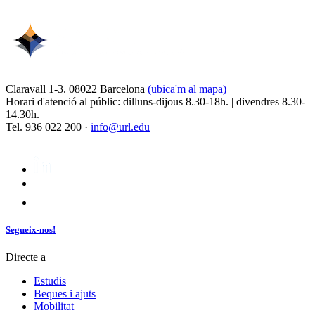
Claravall 1-3. 08022 Barcelona
(ubica'm al mapa)
Horari d'atenció al públic: dilluns-dijous 8.30-18h. | divendres 8.30-
14.30h.
Tel. 936 022 200 ·
info@url.edu
Segueix-nos!
Directe a
Estudis
Beques i ajuts
Mobilitat