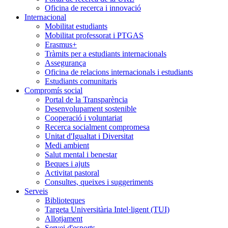
Oficina de recerca i innovació
Internacional
Mobilitat estudiants
Mobilitat professorat i PTGAS
Erasmus+
Tràmits per a estudiants internacionals
Assegurança
Oficina de relacions internacionals i estudiants
Estudiants comunitaris
Compromís social
Portal de la Transparència
Desenvolupament sostenible
Cooperació i voluntariat
Recerca socialment compromesa
Unitat d'Igualtat i Diversitat
Medi ambient
Salut mental i benestar
Beques i ajuts
Activitat pastoral
Consultes, queixes i suggeriments
Serveis
Biblioteques
Targeta Universitària Intel·ligent (TUI)
Allotjament
Servei d'esports