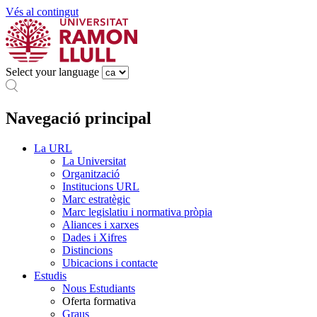
Vés al contingut
Select your language
Navegació principal
La URL
La Universitat
Organització
Institucions URL
Marc estratègic
Marc legislatiu i normativa pròpia
Aliances i xarxes
Dades i Xifres
Distincions
Ubicacions i contacte
Estudis
Nous Estudiants
Oferta formativa
Graus