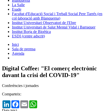
Blanquerna
La Salle
Esade
Facultat d'Educació Social i Treball Social Pere Tarrés (en
col·laboració amb Blanquerna)
Institut Universitari Observatori de l'Ebre
Institut Universitari de Salut Mental Vidal i Barraquer
Institut Borja de Bioètica
ESDI (centre adscrit)
Inici
Sala de premsa
Agenda
Digital Coffee: "El comerç electrònic
davant la crisi del COVID-19"
Conferències i jornades
Comparteix:
LinkedIn
Facebook
Email
WhatsApp
Data inici