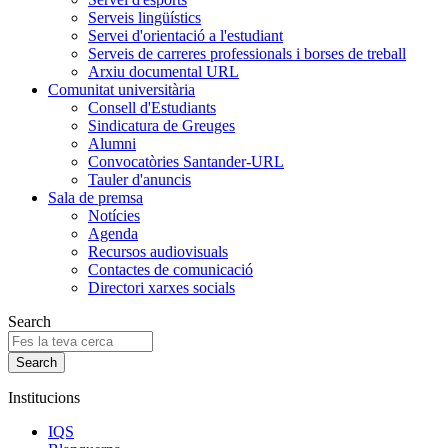
Serveis lingüístics
Servei d'orientació a l'estudiant
Serveis de carreres professionals i borses de treball
Arxiu documental URL
Comunitat universitària
Consell d'Estudiants
Sindicatura de Greuges
Alumni
Convocatòries Santander-URL
Tauler d'anuncis
Sala de premsa
Notícies
Agenda
Recursos audiovisuals
Contactes de comunicació
Directori xarxes socials
Search
Institucions
IQS