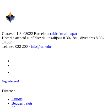
Claravall 1-3. 08022 Barcelona
(ubica'm al mapa)
Horari d'atenció al públic: dilluns-dijous 8.30-18h. | divendres 8.30-
14.30h.
Tel. 936 022 200 ·
info@url.edu
Segueix-nos!
Directe a
Estudis
Beques i ajuts