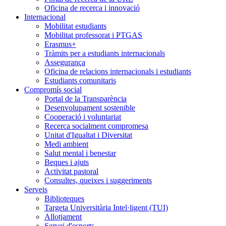
Oficina de recerca i innovació
Internacional
Mobilitat estudiants
Mobilitat professorat i PTGAS
Erasmus+
Tràmits per a estudiants internacionals
Assegurança
Oficina de relacions internacionals i estudiants
Estudiants comunitaris
Compromís social
Portal de la Transparència
Desenvolupament sostenible
Cooperació i voluntariat
Recerca socialment compromesa
Unitat d'Igualtat i Diversitat
Medi ambient
Salut mental i benestar
Beques i ajuts
Activitat pastoral
Consultes, queixes i suggeriments
Serveis
Biblioteques
Targeta Universitària Intel·ligent (TUI)
Allotjament
Servei d'esports