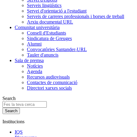
Serveis lingüístics
Servei d'orientació a l'estudiant
Serveis de carreres professionals i borses de treball
Arxiu documental URL
Comunitat universitària
Consell d'Estudiants
Sindicatura de Greuges
Alumni
Convocatòries Santander-URL
Tauler d'anuncis
Sala de premsa
Notícies
Agenda
Recursos audiovisuals
Contactes de comunicació
Directori xarxes socials
Search
Institucions
IQS