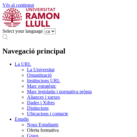
Vés al contingut
Select your language
Navegació principal
La URL
La Universitat
Organització
Institucions URL
Marc estratègic
Marc legislatiu i normativa pròpia
Aliances i xarxes
Dades i Xifres
Distincions
Ubicacions i contacte
Estudis
Nous Estudiants
Oferta formativa
Graus