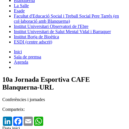
Blanquerna
La Salle
Esade
Facultat d'Educació Social i Treball Social Pere Tarrés (en
col·laboració amb Blanquerna)
Institut Universitari Observatori de l'Ebre
Institut Universitari de Salut Mental Vidal i Barraquer
Institut Borja de Bioètica
ESDI (centre adscrit)
Inici
Sala de premsa
Agenda
10a Jornada Esportiva CAFE
Blanquerna-URL
Conferències i jornades
Comparteix:
LinkedIn
Facebook
Email
WhatsApp
Data inici