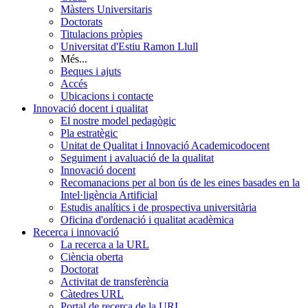
Màsters Universitaris
Doctorats
Titulacions pròpies
Universitat d'Estiu Ramon Llull
Més...
Beques i ajuts
Accés
Ubicacions i contacte
Innovació docent i qualitat
El nostre model pedagògic
Pla estratègic
Unitat de Qualitat i Innovació Academicodocent
Seguiment i avaluació de la qualitat
Innovació docent
Recomanacions per al bon ús de les eines basades en la
Intel·ligència Artificial
Estudis analítics i de prospectiva universitària
Oficina d'ordenació i qualitat acadèmica
Recerca i innovació
La recerca a la URL
Ciència oberta
Doctorat
Activitat de transferència
Càtedres URL
Portal de recerca de la URL