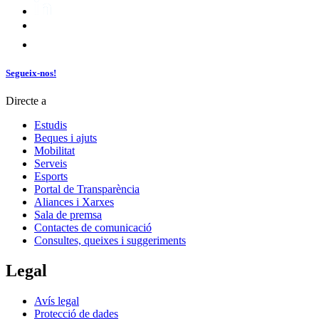
Segueix-nos!
Directe a
Estudis
Beques i ajuts
Mobilitat
Serveis
Esports
Portal de Transparència
Aliances i Xarxes
Sala de premsa
Contactes de comunicació
Consultes, queixes i suggeriments
Legal
Avís legal
Protecció de dades