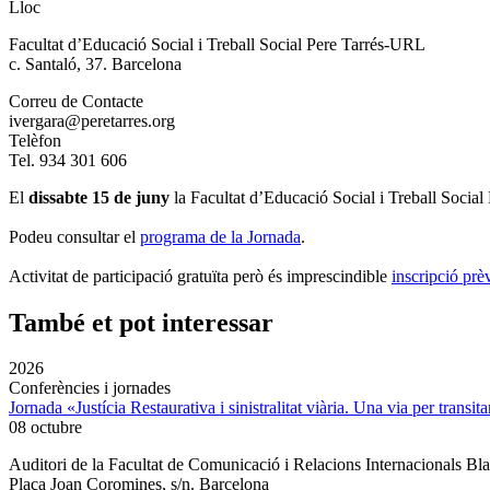
Lloc
Facultat d’Educació Social i Treball Social Pere Tarrés-URL
c. Santaló, 37. Barcelona
Correu de Contacte
ivergara@peretarres.org
Telèfon
Tel. 934 301 606
El
dissabte 15 de juny
la Facultat d’Educació Social i Treball Social
Podeu consultar el
programa de la Jornada
.
Activitat de participació gratuïta però és imprescindible
inscripció prè
També et pot interessar
2026
Conferències i jornades
Jornada «Justícia Restaurativa i sinistralitat viària. Una via per transita
08 octubre
Auditori de la Facultat de Comunicació i Relacions Internacionals 
Plaça Joan Coromines, s/n. Barcelona