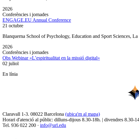
2026
Conferències i jornades
ENGAGE.EU Annual Conference
21 octubre
Blanquerna School of Psychology, Education and Sport Sciences, L
2026
Conferències i jornades
Obs Webinar «L’espiritualitat en la missió digital»
02 juliol
En línia
Claravall 1-3. 08022 Barcelona
(ubica'm al mapa)
Horari d'atenció al públic: dilluns-dijous 8.30-18h. | divendres 8.30-1
Tel. 936 022 200 ·
info@url.edu