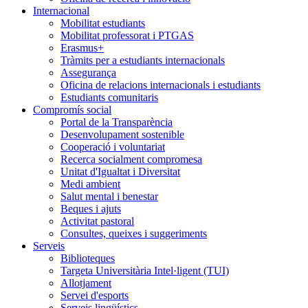
Internacional
Mobilitat estudiants
Mobilitat professorat i PTGAS
Erasmus+
Tràmits per a estudiants internacionals
Assegurança
Oficina de relacions internacionals i estudiants
Estudiants comunitaris
Compromís social
Portal de la Transparència
Desenvolupament sostenible
Cooperació i voluntariat
Recerca socialment compromesa
Unitat d'Igualtat i Diversitat
Medi ambient
Salut mental i benestar
Beques i ajuts
Activitat pastoral
Consultes, queixes i suggeriments
Serveis
Biblioteques
Targeta Universitària Intel·ligent (TUI)
Allotjament
Servei d'esports
Serveis lingüístics