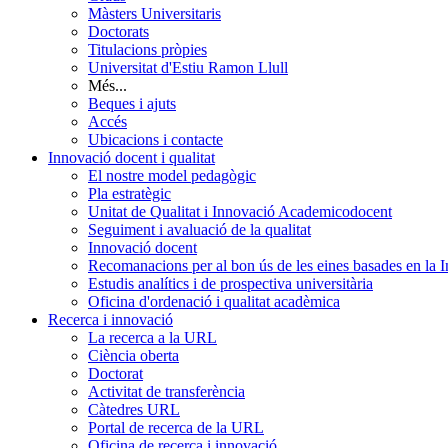
Màsters Universitaris
Doctorats
Titulacions pròpies
Universitat d'Estiu Ramon Llull
Més...
Beques i ajuts
Accés
Ubicacions i contacte
Innovació docent i qualitat
El nostre model pedagògic
Pla estratègic
Unitat de Qualitat i Innovació Academicodocent
Seguiment i avaluació de la qualitat
Innovació docent
Recomanacions per al bon ús de les eines basades en la Int
Estudis analítics i de prospectiva universitària
Oficina d'ordenació i qualitat acadèmica
Recerca i innovació
La recerca a la URL
Ciència oberta
Doctorat
Activitat de transferència
Càtedres URL
Portal de recerca de la URL
Oficina de recerca i innovació