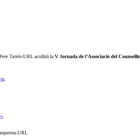
 Pere Tarrés-URL acollirà la
V Jornada de l’Associació del Counsell
via
.
r»
Blanquerna-URL