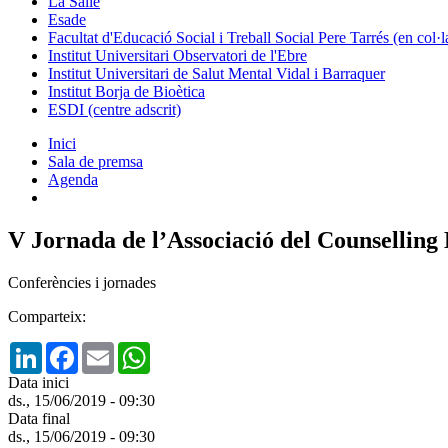
La Salle
Esade
Facultat d'Educació Social i Treball Social Pere Tarrés (en col
Institut Universitari Observatori de l'Ebre
Institut Universitari de Salut Mental Vidal i Barraquer
Institut Borja de Bioètica
ESDI (centre adscrit)
Inici
Sala de premsa
Agenda
V Jornada de l’Associació del Counsellin
Conferències i jornades
Comparteix:
LinkedIn
Facebook
Email
WhatsApp
Data inici
ds., 15/06/2019 - 09:30
Data final
ds., 15/06/2019 - 09:30