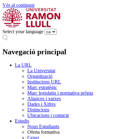
Vés al contingut
Select your language
Navegació principal
La URL
La Universitat
Organització
Institucions URL
Marc estratègic
Marc legislatiu i normativa pròpia
Aliances i xarxes
Dades i Xifres
Distincions
Ubicacions i contacte
Estudis
Nous Estudiants
Oferta formativa
Graus