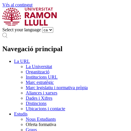
Vés al contingut
Select your language
Navegació principal
La URL
La Universitat
Organització
Institucions URL
Marc estratègic
Marc legislatiu i normativa pròpia
Aliances i xarxes
Dades i Xifres
Distincions
Ubicacions i contacte
Estudis
Nous Estudiants
Oferta formativa
Graus