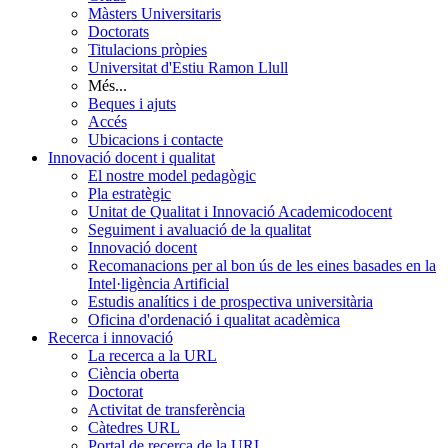
Màsters Universitaris
Doctorats
Titulacions pròpies
Universitat d'Estiu Ramon Llull
Més...
Beques i ajuts
Accés
Ubicacions i contacte
Innovació docent i qualitat
El nostre model pedagògic
Pla estratègic
Unitat de Qualitat i Innovació Academicodocent
Seguiment i avaluació de la qualitat
Innovació docent
Recomanacions per al bon ús de les eines basades en la
Intel·ligència Artificial
Estudis analítics i de prospectiva universitària
Oficina d'ordenació i qualitat acadèmica
Recerca i innovació
La recerca a la URL
Ciència oberta
Doctorat
Activitat de transferència
Càtedres URL
Portal de recerca de la URL