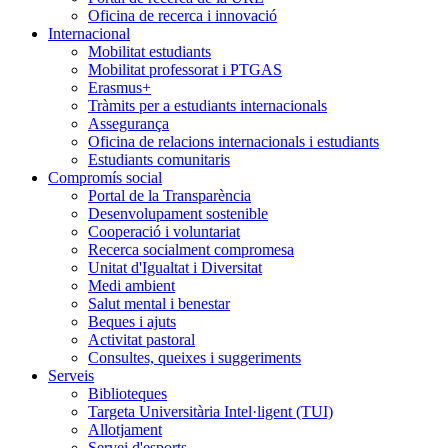
Oficina de recerca i innovació
Internacional
Mobilitat estudiants
Mobilitat professorat i PTGAS
Erasmus+
Tràmits per a estudiants internacionals
Assegurança
Oficina de relacions internacionals i estudiants
Estudiants comunitaris
Compromís social
Portal de la Transparència
Desenvolupament sostenible
Cooperació i voluntariat
Recerca socialment compromesa
Unitat d'Igualtat i Diversitat
Medi ambient
Salut mental i benestar
Beques i ajuts
Activitat pastoral
Consultes, queixes i suggeriments
Serveis
Biblioteques
Targeta Universitària Intel·ligent (TUI)
Allotjament
Servei d'esports