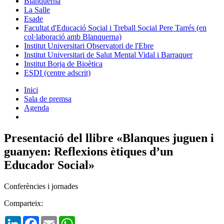
Blanquerna
La Salle
Esade
Facultat d'Educació Social i Treball Social Pere Tarrés (en
col·laboració amb Blanquerna)
Institut Universitari Observatori de l'Ebre
Institut Universitari de Salut Mental Vidal i Barraquer
Institut Borja de Bioètica
ESDI (centre adscrit)
Inici
Sala de premsa
Agenda
Presentació del llibre «Blanques juguen i
guanyen: Reflexions ètiques d’un
Educador Social»
Conferències i jornades
Comparteix:
LinkedIn
Facebook
Email
WhatsApp