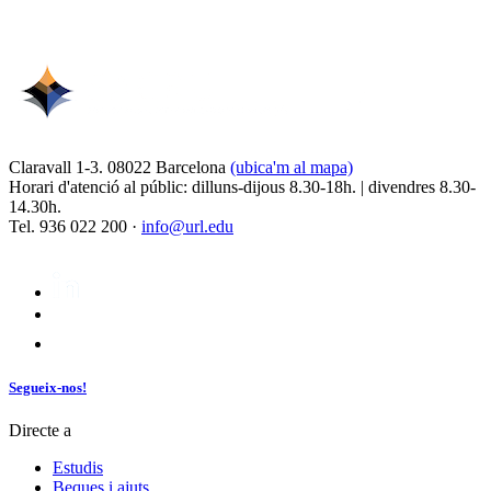
Claravall 1-3. 08022 Barcelona
(ubica'm al mapa)
Horari d'atenció al públic: dilluns-dijous 8.30-18h. | divendres 8.30-
14.30h.
Tel. 936 022 200 ·
info@url.edu
Segueix-nos!
Directe a
Estudis
Beques i ajuts