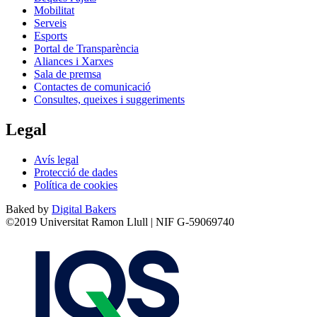
Mobilitat
Serveis
Esports
Portal de Transparència
Aliances i Xarxes
Sala de premsa
Contactes de comunicació
Consultes, queixes i suggeriments
Legal
Avís legal
Protecció de dades
Política de cookies
Baked by
Digital Bakers
©2019 Universitat Ramon Llull | NIF G-59069740