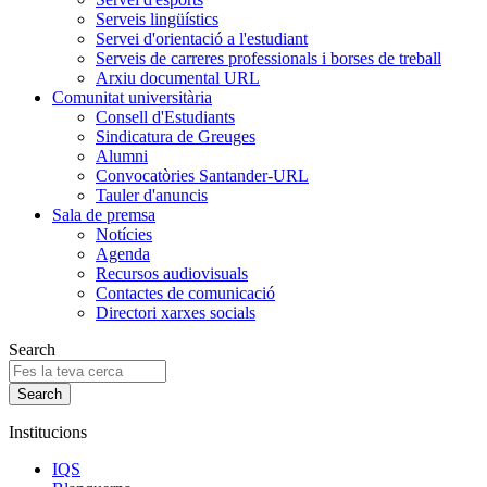
Serveis lingüístics
Servei d'orientació a l'estudiant
Serveis de carreres professionals i borses de treball
Arxiu documental URL
Comunitat universitària
Consell d'Estudiants
Sindicatura de Greuges
Alumni
Convocatòries Santander-URL
Tauler d'anuncis
Sala de premsa
Notícies
Agenda
Recursos audiovisuals
Contactes de comunicació
Directori xarxes socials
Search
Institucions
IQS