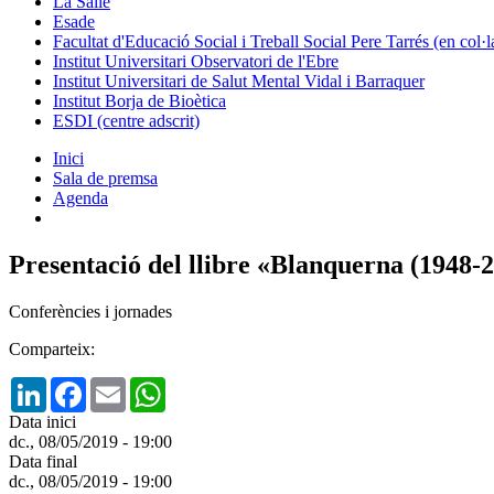
La Salle
Esade
Facultat d'Educació Social i Treball Social Pere Tarrés (en col
Institut Universitari Observatori de l'Ebre
Institut Universitari de Salut Mental Vidal i Barraquer
Institut Borja de Bioètica
ESDI (centre adscrit)
Inici
Sala de premsa
Agenda
Presentació del llibre «Blanquerna (1948-
Conferències i jornades
Comparteix:
LinkedIn
Facebook
Email
WhatsApp
Data inici
dc., 08/05/2019 - 19:00
Data final
dc., 08/05/2019 - 19:00