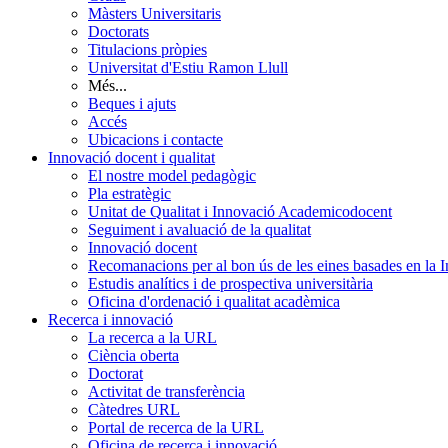
Màsters Universitaris
Doctorats
Titulacions pròpies
Universitat d'Estiu Ramon Llull
Més...
Beques i ajuts
Accés
Ubicacions i contacte
Innovació docent i qualitat
El nostre model pedagògic
Pla estratègic
Unitat de Qualitat i Innovació Academicodocent
Seguiment i avaluació de la qualitat
Innovació docent
Recomanacions per al bon ús de les eines basades en la Int
Estudis analítics i de prospectiva universitària
Oficina d'ordenació i qualitat acadèmica
Recerca i innovació
La recerca a la URL
Ciència oberta
Doctorat
Activitat de transferència
Càtedres URL
Portal de recerca de la URL
Oficina de recerca i innovació