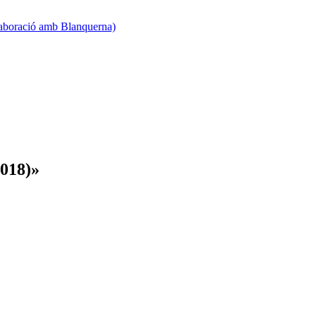
·laboració amb Blanquerna)
2018)»