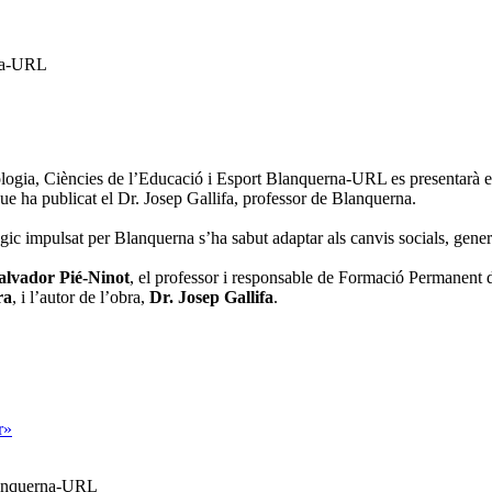
rna-URL
sicologia, Ciències de l’Educació i Esport Blanquerna-URL es presentarà 
que ha publicat el Dr. Josep Gallifa, professor de Blanquerna.
ic impulsat per Blanquerna s’ha sabut adaptar als canvis socials, generac
alvador Pié-Ninot
, el professor i responsable de Formació Permanent
ra
, i l’autor de l’obra,
Dr. Josep Gallifa
.
r»
Blanquerna-URL