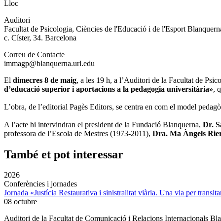
Lloc
Auditori
Facultat de Psicologia, Ciències de l'Educació i de l'Esport Blanque
c. Císter, 34. Barcelona
Correu de Contacte
immagp@blanquerna.url.edu
El
dimecres 8 de maig
, a les 19 h, a l’Auditori de la Facultat de P
d’educació superior i aportacions a la pedagogia universitària»
, 
L’obra, de l’editorial Pagès Editors, se centra en com el model pedagòg
A l’acte hi intervindran el president de la Fundació Blanquerna,
Dr. S
professora de l’Escola de Mestres (1973-2011),
Dra. Ma Àngels Rie
També et pot interessar
2026
Conferències i jornades
Jornada «Justícia Restaurativa i sinistralitat viària. Una via per transita
08 octubre
Auditori de la Facultat de Comunicació i Relacions Internacionals 