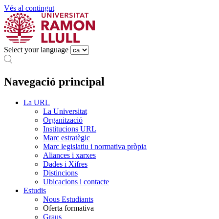
Vés al contingut
Select your language
Navegació principal
La URL
La Universitat
Organització
Institucions URL
Marc estratègic
Marc legislatiu i normativa pròpia
Aliances i xarxes
Dades i Xifres
Distincions
Ubicacions i contacte
Estudis
Nous Estudiants
Oferta formativa
Graus