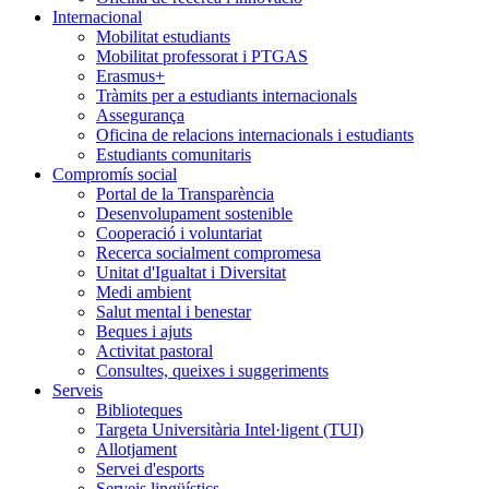
Internacional
Mobilitat estudiants
Mobilitat professorat i PTGAS
Erasmus+
Tràmits per a estudiants internacionals
Assegurança
Oficina de relacions internacionals i estudiants
Estudiants comunitaris
Compromís social
Portal de la Transparència
Desenvolupament sostenible
Cooperació i voluntariat
Recerca socialment compromesa
Unitat d'Igualtat i Diversitat
Medi ambient
Salut mental i benestar
Beques i ajuts
Activitat pastoral
Consultes, queixes i suggeriments
Serveis
Biblioteques
Targeta Universitària Intel·ligent (TUI)
Allotjament
Servei d'esports
Serveis lingüístics