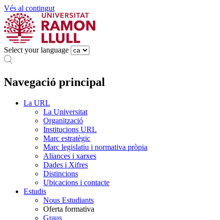
Vés al contingut
Select your language
Navegació principal
La URL
La Universitat
Organització
Institucions URL
Marc estratègic
Marc legislatiu i normativa pròpia
Aliances i xarxes
Dades i Xifres
Distincions
Ubicacions i contacte
Estudis
Nous Estudiants
Oferta formativa
Graus