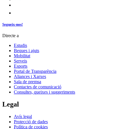
Segueix-nos!
Directe a
Estudis
Beques i ajuts
Mobilitat
Serveis
Esports
Portal de Transparència
Aliances i Xarxes
Sala de premsa
Contactes de comunicació
Consultes, queixes i suggeriments
Legal
Avís legal
Protecció de dades
Política de cookies