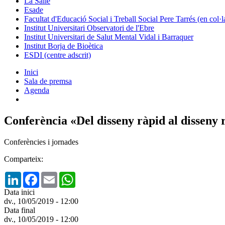
La Salle
Esade
Facultat d'Educació Social i Treball Social Pere Tarrés (en col
Institut Universitari Observatori de l'Ebre
Institut Universitari de Salut Mental Vidal i Barraquer
Institut Borja de Bioètica
ESDI (centre adscrit)
Inici
Sala de premsa
Agenda
Conferència «Del disseny ràpid al disseny
Conferències i jornades
Comparteix:
LinkedIn
Facebook
Email
WhatsApp
Data inici
dv., 10/05/2019 - 12:00
Data final
dv., 10/05/2019 - 12:00