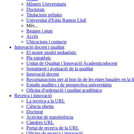
Màsters Universitaris
Doctorats
Titulacions pròpies
Universitat d'Estiu Ramon Llull
Més...
Beques i ajuts
Accés
Ubicacions i contacte
Innovació docent i qualitat
El nostre model pedagògic
Pla estratègic
Unitat de Qualitat i Innovació Academicodocent
Seguiment i avaluació de la qualitat
Innovació docent
Recomanacions per al bon ús de les eines basades en la Int
Estudis analítics i de prospectiva universitària
Oficina d'ordenació i qualitat acadèmica
Recerca i innovació
La recerca a la URL
Ciència oberta
Doctorat
Activitat de transferència
Càtedres URL
Portal de recerca de la URL
Oficina de recerca i innovació