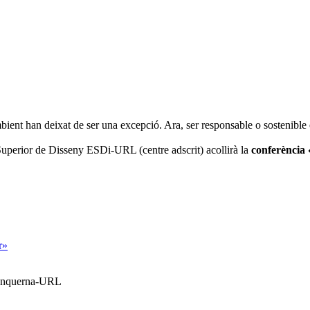
ient han deixat de ser una excepció. Ara, ser responsable o sostenible é
 Superior de Disseny ESDi-URL (centre adscrit) acollirà la
conferència 
r»
Blanquerna-URL