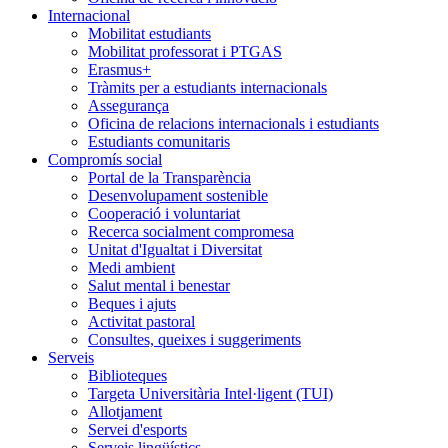
Internacional
Mobilitat estudiants
Mobilitat professorat i PTGAS
Erasmus+
Tràmits per a estudiants internacionals
Assegurança
Oficina de relacions internacionals i estudiants
Estudiants comunitaris
Compromís social
Portal de la Transparència
Desenvolupament sostenible
Cooperació i voluntariat
Recerca socialment compromesa
Unitat d'Igualtat i Diversitat
Medi ambient
Salut mental i benestar
Beques i ajuts
Activitat pastoral
Consultes, queixes i suggeriments
Serveis
Biblioteques
Targeta Universitària Intel·ligent (TUI)
Allotjament
Servei d'esports
Serveis lingüístics