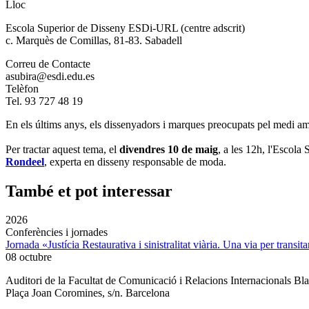
Lloc
Escola Superior de Disseny ESDi-URL (centre adscrit)
c. Marquès de Comillas, 81-83. Sabadell
Correu de Contacte
asubira@esdi.edu.es
Telèfon
Tel. 93 727 48 19
En els últims anys, els dissenyadors i marques preocupats pel medi amb
Per tractar aquest tema, el
divendres 10 de maig
, a les 12h, l'Escola
Rondeel
,
experta en disseny responsable de moda.
També et pot interessar
2026
Conferències i jornades
Jornada «Justícia Restaurativa i sinistralitat viària. Una via per transita
08 octubre
Auditori de la Facultat de Comunicació i Relacions Internacionals 
Plaça Joan Coromines, s/n. Barcelona