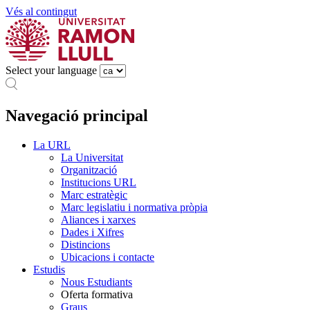
Vés al contingut
Select your language
Navegació principal
La URL
La Universitat
Organització
Institucions URL
Marc estratègic
Marc legislatiu i normativa pròpia
Aliances i xarxes
Dades i Xifres
Distincions
Ubicacions i contacte
Estudis
Nous Estudiants
Oferta formativa
Graus