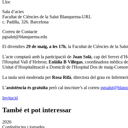
Lloc
Sala d’actes
Facultat de Ciències de la Salut Blanquerna-URL
c. Padilla, 326. Barcelona
Correu de Contacte
pgsalut@blanquerna.edu
El divendres
29 de maig, a les 17h
, la Facultat de Ciències de la S
L'acte comptarà amb la participació de
Joan Solà
, cap del Servei d’H
l'Hospital Vall d’Hebron;
Eulàlia B Villegas
, coordinadora mèdica de 
Unitat d’Hospitalització a Domicili de l'Hospital Dos de maig-Consorci
La taula serà moderada per
Rosa Rifà
, directora del grau en Inferm
L’
assistència és gratuïta
però cal inscriure’s al correu
pgsalut@blanq
Invitació
També et pot interessar
2026
Conferències i jornades