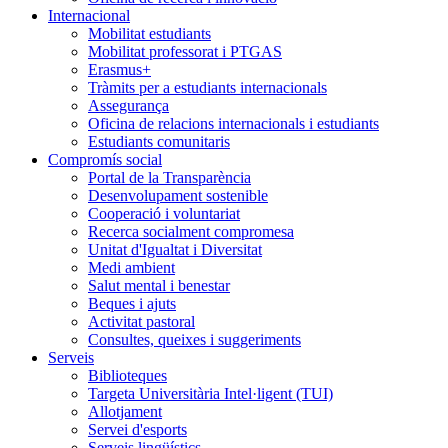
Internacional
Mobilitat estudiants
Mobilitat professorat i PTGAS
Erasmus+
Tràmits per a estudiants internacionals
Assegurança
Oficina de relacions internacionals i estudiants
Estudiants comunitaris
Compromís social
Portal de la Transparència
Desenvolupament sostenible
Cooperació i voluntariat
Recerca socialment compromesa
Unitat d'Igualtat i Diversitat
Medi ambient
Salut mental i benestar
Beques i ajuts
Activitat pastoral
Consultes, queixes i suggeriments
Serveis
Biblioteques
Targeta Universitària Intel·ligent (TUI)
Allotjament
Servei d'esports
Serveis lingüístics