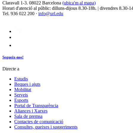
Claravall 1-3. 08022 Barcelona
(ubica'm al mapa)
Horari d'atenció al públic: dilluns-dijous 8.30-18h. | divendres 8.30-1
Tel. 936 022 200 ·
info@url.edu
Segueix-nos!
Directe a
Estudis
Beques i ajuts
Mobilitat
Serveis
Esports
Portal de Transparència
Aliances i Xarxes
Sala de premsa
Contactes de comunicació
Consultes, queixes i suggeriments