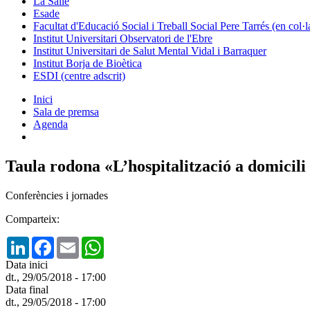
La Salle
Esade
Facultat d'Educació Social i Treball Social Pere Tarrés (en col
Institut Universitari Observatori de l'Ebre
Institut Universitari de Salut Mental Vidal i Barraquer
Institut Borja de Bioètica
ESDI (centre adscrit)
Inici
Sala de premsa
Agenda
Taula rodona «L’hospitalització a domicili 
Conferències i jornades
Comparteix:
LinkedIn
Facebook
Email
WhatsApp
Data inici
dt., 29/05/2018 - 17:00
Data final
dt., 29/05/2018 - 17:00