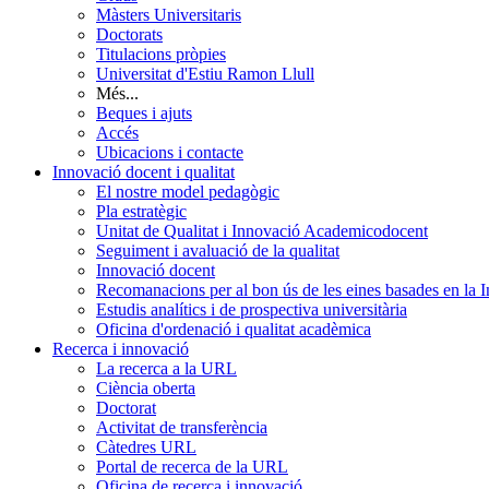
Màsters Universitaris
Doctorats
Titulacions pròpies
Universitat d'Estiu Ramon Llull
Més...
Beques i ajuts
Accés
Ubicacions i contacte
Innovació docent i qualitat
El nostre model pedagògic
Pla estratègic
Unitat de Qualitat i Innovació Academicodocent
Seguiment i avaluació de la qualitat
Innovació docent
Recomanacions per al bon ús de les eines basades en la Int
Estudis analítics i de prospectiva universitària
Oficina d'ordenació i qualitat acadèmica
Recerca i innovació
La recerca a la URL
Ciència oberta
Doctorat
Activitat de transferència
Càtedres URL
Portal de recerca de la URL
Oficina de recerca i innovació