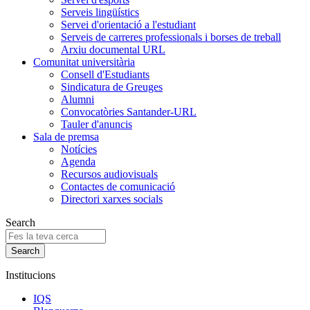
Serveis lingüístics
Servei d'orientació a l'estudiant
Serveis de carreres professionals i borses de treball
Arxiu documental URL
Comunitat universitària
Consell d'Estudiants
Sindicatura de Greuges
Alumni
Convocatòries Santander-URL
Tauler d'anuncis
Sala de premsa
Notícies
Agenda
Recursos audiovisuals
Contactes de comunicació
Directori xarxes socials
Search
Institucions
IQS