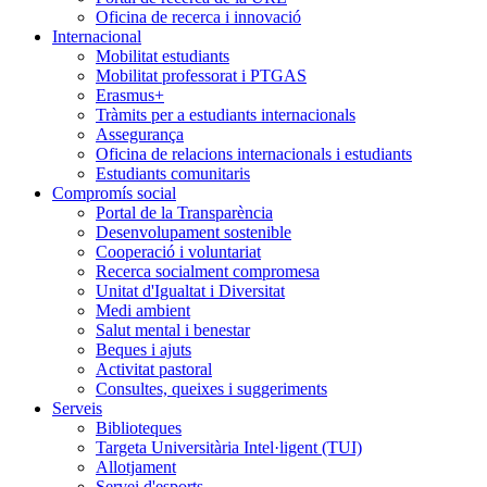
Oficina de recerca i innovació
Internacional
Mobilitat estudiants
Mobilitat professorat i PTGAS
Erasmus+
Tràmits per a estudiants internacionals
Assegurança
Oficina de relacions internacionals i estudiants
Estudiants comunitaris
Compromís social
Portal de la Transparència
Desenvolupament sostenible
Cooperació i voluntariat
Recerca socialment compromesa
Unitat d'Igualtat i Diversitat
Medi ambient
Salut mental i benestar
Beques i ajuts
Activitat pastoral
Consultes, queixes i suggeriments
Serveis
Biblioteques
Targeta Universitària Intel·ligent (TUI)
Allotjament
Servei d'esports