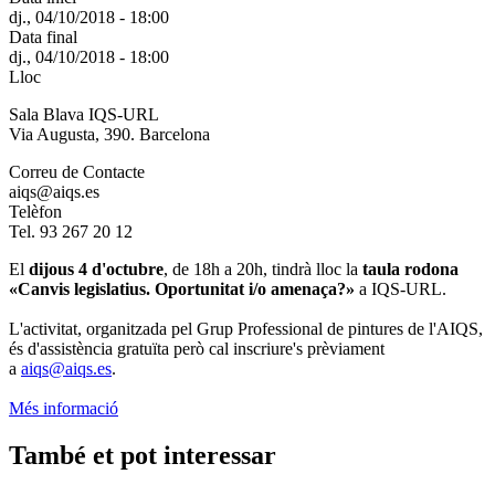
dj., 04/10/2018 - 18:00
Data final
dj., 04/10/2018 - 18:00
Lloc
Sala Blava IQS-URL
Via Augusta, 390. Barcelona
Correu de Contacte
aiqs@aiqs.es
Telèfon
Tel. 93 267 20 12
El
dijous 4 d'octubre
, de 18h a 20h, tindrà lloc la
taula rodona
«Canvis legislatius. Oportunitat i/o amenaça?»
a IQS-URL.
L'activitat, organitzada pel Grup Professional de pintures de l'AIQS,
és d'assistència gratuïta però cal inscriure's prèviament
a
aiqs@aiqs.es
.
Més informació
També et pot interessar