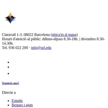
Claravall 1-3. 08022 Barcelona
(ubica'm al mapa)
Horari d'atenció al públic: dilluns-dijous 8.30-18h. | divendres 8.30-
14.30h.
Tel. 936 022 200 ·
info@url.edu
Segueix-nos!
Directe a
Estudis
Beques i ajuts