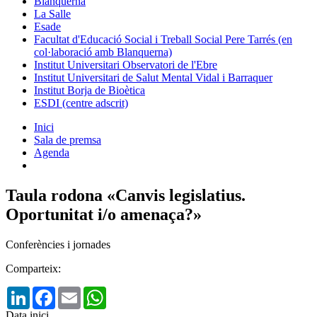
Blanquerna
La Salle
Esade
Facultat d'Educació Social i Treball Social Pere Tarrés (en
col·laboració amb Blanquerna)
Institut Universitari Observatori de l'Ebre
Institut Universitari de Salut Mental Vidal i Barraquer
Institut Borja de Bioètica
ESDI (centre adscrit)
Inici
Sala de premsa
Agenda
Taula rodona «Canvis legislatius.
Oportunitat i/o amenaça?»
Conferències i jornades
Comparteix:
LinkedIn
Facebook
Email
WhatsApp
Data inici