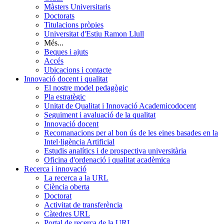
Màsters Universitaris
Doctorats
Titulacions pròpies
Universitat d'Estiu Ramon Llull
Més...
Beques i ajuts
Accés
Ubicacions i contacte
Innovació docent i qualitat
El nostre model pedagògic
Pla estratègic
Unitat de Qualitat i Innovació Academicodocent
Seguiment i avaluació de la qualitat
Innovació docent
Recomanacions per al bon ús de les eines basades en la
Intel·ligència Artificial
Estudis analítics i de prospectiva universitària
Oficina d'ordenació i qualitat acadèmica
Recerca i innovació
La recerca a la URL
Ciència oberta
Doctorat
Activitat de transferència
Càtedres URL
Portal de recerca de la URL