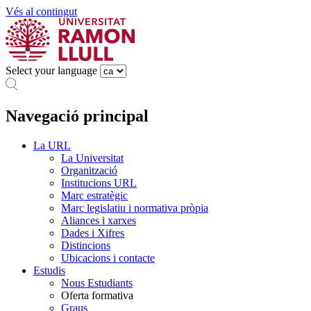
Vés al contingut
Select your language
Navegació principal
La URL
La Universitat
Organització
Institucions URL
Marc estratègic
Marc legislatiu i normativa pròpia
Aliances i xarxes
Dades i Xifres
Distincions
Ubicacions i contacte
Estudis
Nous Estudiants
Oferta formativa
Graus