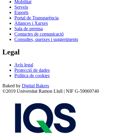
Mobilitat
Serveis
Esports
Portal de Transparència
Aliances i Xarxes
Sala de premsa
Contactes de comunicació
Consultes, queixes i suggeriments
Legal
Avís legal
Protecció de dades
Política de cookies
Baked by
Digital Bakers
©2019 Universitat Ramon Llull | NIF G-59069740