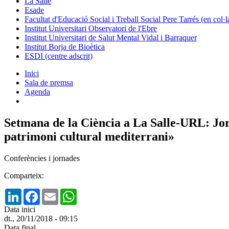
La Salle
Esade
Facultat d'Educació Social i Treball Social Pere Tarrés (en col
Institut Universitari Observatori de l'Ebre
Institut Universitari de Salut Mental Vidal i Barraquer
Institut Borja de Bioètica
ESDI (centre adscrit)
Inici
Sala de premsa
Agenda
Setmana de la Ciència a La Salle-URL: Jorn
patrimoni cultural mediterrani»
Conferències i jornades
Comparteix:
LinkedIn
Facebook
Email
WhatsApp
Data inici
dt., 20/11/2018 - 09:15
Data final