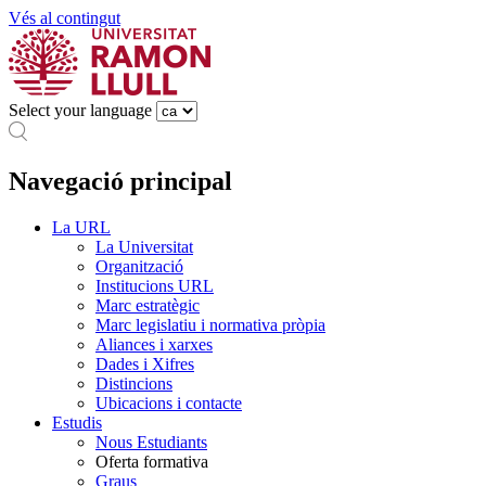
Vés al contingut
Select your language
Navegació principal
La URL
La Universitat
Organització
Institucions URL
Marc estratègic
Marc legislatiu i normativa pròpia
Aliances i xarxes
Dades i Xifres
Distincions
Ubicacions i contacte
Estudis
Nous Estudiants
Oferta formativa
Graus