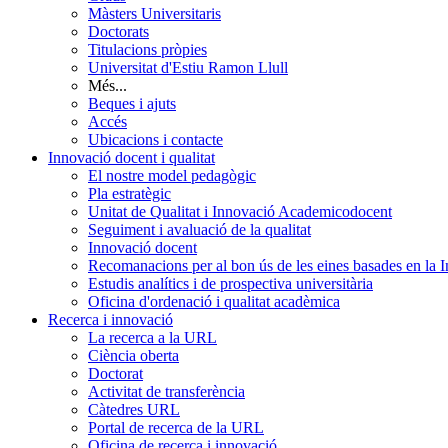
Màsters Universitaris
Doctorats
Titulacions pròpies
Universitat d'Estiu Ramon Llull
Més...
Beques i ajuts
Accés
Ubicacions i contacte
Innovació docent i qualitat
El nostre model pedagògic
Pla estratègic
Unitat de Qualitat i Innovació Academicodocent
Seguiment i avaluació de la qualitat
Innovació docent
Recomanacions per al bon ús de les eines basades en la Int
Estudis analítics i de prospectiva universitària
Oficina d'ordenació i qualitat acadèmica
Recerca i innovació
La recerca a la URL
Ciència oberta
Doctorat
Activitat de transferència
Càtedres URL
Portal de recerca de la URL
Oficina de recerca i innovació