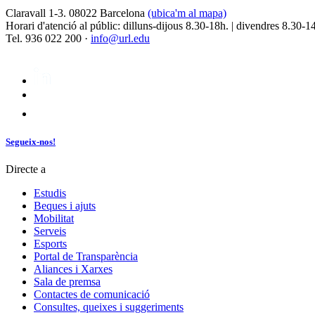
Claravall 1-3. 08022 Barcelona
(ubica'm al mapa)
Horari d'atenció al públic: dilluns-dijous 8.30-18h. | divendres 8.30-1
Tel. 936 022 200 ·
info@url.edu
Segueix-nos!
Directe a
Estudis
Beques i ajuts
Mobilitat
Serveis
Esports
Portal de Transparència
Aliances i Xarxes
Sala de premsa
Contactes de comunicació
Consultes, queixes i suggeriments