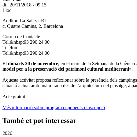
dt., 20/11/2018 - 09:15
Lloc
Auditori La Salle-URL
c. Quatre Camins, 2. Barcelona
Correu de Contacte
Tel.&nbsp;93 290 24 00
Telèfon
Tel.&nbsp;93 290 24 00
El
dimarts 20 de novembre
, en el marc de la Setmana de la Ciència
model per a la preservació del patrimoni cultural mediterrani»
.
Aquesta activitat proposa reflexionar sobre la presència dels càmpings e
situació actual amb una mirada des de l’arquitectura i el paisatge, a par
Acte gratuït
Més informació sobre programa i ponents i inscripció
També et pot interessar
2026