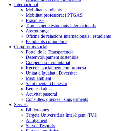
Internacional
Mobilitat estudiants
Mobilitat professorat i PTGAS
Erasmus+
Tràmits per a estudiants internacionals
Assegurança
Oficina de relacions internacionals i estudiants
Estudiants comunitaris
Compromís social
Portal de la Transparència
Desenvolupament sostenible
Cooperació i voluntariat
Recerca socialment compromesa
Unitat d'Igualtat i Diversitat
Medi ambient
Salut mental i benestar
Beques i ajuts
Activitat pastoral
Consultes, queixes i suggeriments
Serveis
Biblioteques
Targeta Universitària Intel·ligent (TUI)
Allotjament
Servei d'esports
Serveis lingüístics