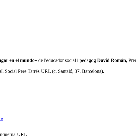
lugar en el mundo»
de l'educador social i pedagog
David Román
, Pre
ball Social Pere Tarrés-URL (c. Santaló, 37. Barcelona).
r»
Blanquerna-URL