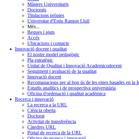
Màsters Universitaris
Doctorats
Titulacions pròpies
Universitat d'Estiu Ramon Llull
Més...
Beques i ajuts
Accés
Ubicacions i contacte
Innovació docent i qualitat
El nostre model pedagògic
Pla estratègic
Unitat de Qualitat i Innovació Academicodocent
Seguiment i avaluació de la qualitat
Innovació docent
Recomanacions per al bon ús de les eines basades en la Int
Estudis analítics i de prospectiva universitària
Oficina d'ordenació i qualitat acadèmica
Recerca i innovació
La recerca a la URL
Ciència oberta
Doctorat
Activitat de transferència
Càtedres URL
Portal de recerca de la URL
Oficina de recerca i innovació