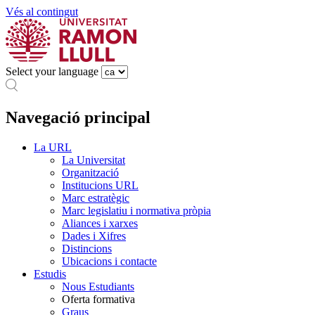
Vés al contingut
Select your language
Navegació principal
La URL
La Universitat
Organització
Institucions URL
Marc estratègic
Marc legislatiu i normativa pròpia
Aliances i xarxes
Dades i Xifres
Distincions
Ubicacions i contacte
Estudis
Nous Estudiants
Oferta formativa
Graus