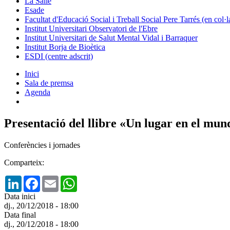
La Salle
Esade
Facultat d'Educació Social i Treball Social Pere Tarrés (en col
Institut Universitari Observatori de l'Ebre
Institut Universitari de Salut Mental Vidal i Barraquer
Institut Borja de Bioètica
ESDI (centre adscrit)
Inici
Sala de premsa
Agenda
Presentació del llibre «Un lugar en el mu
Conferències i jornades
Comparteix:
LinkedIn
Facebook
Email
WhatsApp
Data inici
dj., 20/12/2018 - 18:00
Data final
dj., 20/12/2018 - 18:00