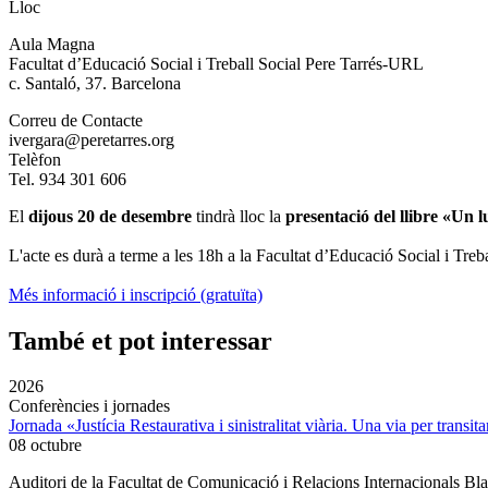
Lloc
Aula Magna
Facultat d’Educació Social i Treball Social Pere Tarrés-URL
c. Santaló, 37. Barcelona
Correu de Contacte
ivergara@peretarres.org
Telèfon
Tel. 934 301 606
El
dijous 20 de desembre
tindrà lloc la
presentació del llibre «Un 
L'acte es durà a terme a les 18h a la Facultat d’Educació Social i Tre
Més informació i inscripció (gratuïta)
També et pot interessar
2026
Conferències i jornades
Jornada «Justícia Restaurativa i sinistralitat viària. Una via per transita
08 octubre
Auditori de la Facultat de Comunicació i Relacions Internacionals 