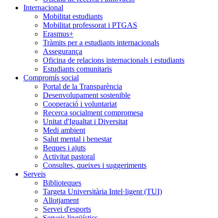
Internacional
Mobilitat estudiants
Mobilitat professorat i PTGAS
Erasmus+
Tràmits per a estudiants internacionals
Assegurança
Oficina de relacions internacionals i estudiants
Estudiants comunitaris
Compromís social
Portal de la Transparència
Desenvolupament sostenible
Cooperació i voluntariat
Recerca socialment compromesa
Unitat d'Igualtat i Diversitat
Medi ambient
Salut mental i benestar
Beques i ajuts
Activitat pastoral
Consultes, queixes i suggeriments
Serveis
Biblioteques
Targeta Universitària Intel·ligent (TUI)
Allotjament
Servei d'esports
Serveis lingüístics