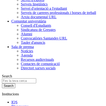
Serveis lingüístics
Servei d'orientació a l'estudiant
Serveis de carreres professionals i borses de treball
Arxiu documental URL
Comunitat universitària
Consell d'Estudiants
Sindicatura de Greuges
Alumni
Convocatòries Santander-URL
Tauler d'anuncis
Sala de premsa
Notícies
Agenda
Recursos audiovisuals
Contactes de comunicació
Directori xarxes socials
Search
Institucions
IQS