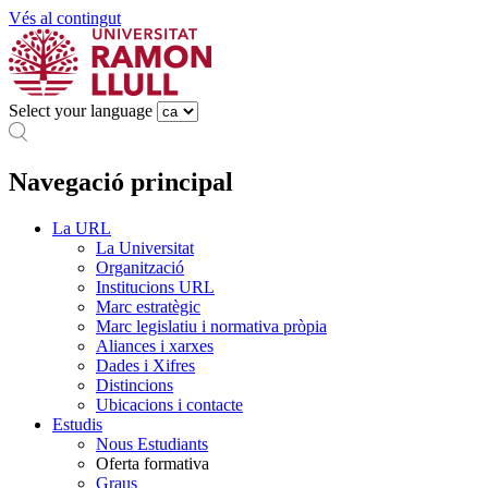
Vés al contingut
Select your language
Navegació principal
La URL
La Universitat
Organització
Institucions URL
Marc estratègic
Marc legislatiu i normativa pròpia
Aliances i xarxes
Dades i Xifres
Distincions
Ubicacions i contacte
Estudis
Nous Estudiants
Oferta formativa
Graus