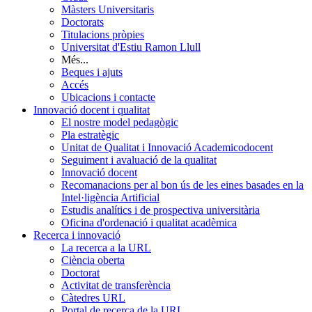
Màsters Universitaris
Doctorats
Titulacions pròpies
Universitat d'Estiu Ramon Llull
Més...
Beques i ajuts
Accés
Ubicacions i contacte
Innovació docent i qualitat
El nostre model pedagògic
Pla estratègic
Unitat de Qualitat i Innovació Academicodocent
Seguiment i avaluació de la qualitat
Innovació docent
Recomanacions per al bon ús de les eines basades en la
Intel·ligència Artificial
Estudis analítics i de prospectiva universitària
Oficina d'ordenació i qualitat acadèmica
Recerca i innovació
La recerca a la URL
Ciència oberta
Doctorat
Activitat de transferència
Càtedres URL
Portal de recerca de la URL