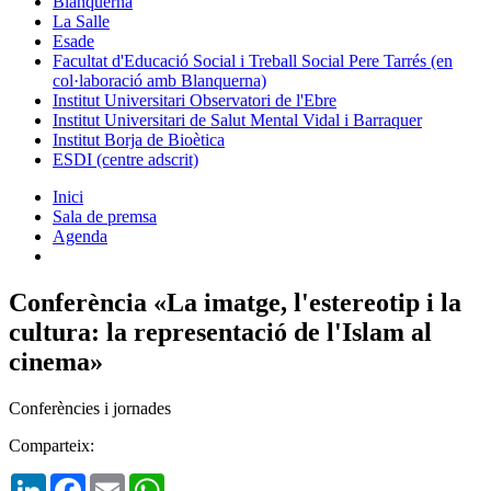
Blanquerna
La Salle
Esade
Facultat d'Educació Social i Treball Social Pere Tarrés (en
col·laboració amb Blanquerna)
Institut Universitari Observatori de l'Ebre
Institut Universitari de Salut Mental Vidal i Barraquer
Institut Borja de Bioètica
ESDI (centre adscrit)
Inici
Sala de premsa
Agenda
Conferència «La imatge, l'estereotip i la
cultura: la representació de l'Islam al
cinema»
Conferències i jornades
Comparteix:
LinkedIn
Facebook
Email
WhatsApp