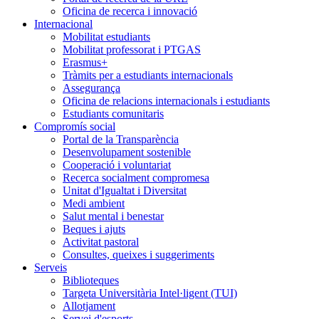
Oficina de recerca i innovació
Internacional
Mobilitat estudiants
Mobilitat professorat i PTGAS
Erasmus+
Tràmits per a estudiants internacionals
Assegurança
Oficina de relacions internacionals i estudiants
Estudiants comunitaris
Compromís social
Portal de la Transparència
Desenvolupament sostenible
Cooperació i voluntariat
Recerca socialment compromesa
Unitat d'Igualtat i Diversitat
Medi ambient
Salut mental i benestar
Beques i ajuts
Activitat pastoral
Consultes, queixes i suggeriments
Serveis
Biblioteques
Targeta Universitària Intel·ligent (TUI)
Allotjament
Servei d'esports