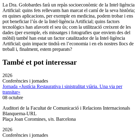
La Dra. Golobardes farà un repàs socioeconòmic de la Intel·ligència
Artificial: quins fets rellevants han marcat el camí de la seva història;
en quines aplicacions, per exemple en medicina, podem trobar i ens
pot beneficiar l’ús de la Intel·ligència Artificial; quins factors
tecnològics han afavorit el seu ús; com la utilització creixent de les
dades (per exemple, els missatges i fotografies que enviem des del
mòbil) també han estat un factor catalitzador de la Intel·ligència
Artificial; quin impacte tindrà en l’economia i en els nostres llocs de
treball i, finalment, estem preparats?
També et pot interessar
2026
Conferències i jornades
Jornada «Justícia Restaurativa i sinistralitat viària. Una via per
transitar»
08 octubre
Auditori de la Facultat de Comunicació i Relacions Internacionals
Blanquerna-URL
Plaça Joan Coromines, s/n. Barcelona
2026
Conferències i jornades