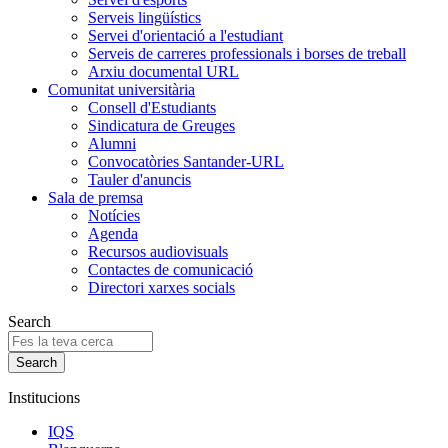
Serveis lingüístics
Servei d'orientació a l'estudiant
Serveis de carreres professionals i borses de treball
Arxiu documental URL
Comunitat universitària
Consell d'Estudiants
Sindicatura de Greuges
Alumni
Convocatòries Santander-URL
Tauler d'anuncis
Sala de premsa
Notícies
Agenda
Recursos audiovisuals
Contactes de comunicació
Directori xarxes socials
Search
Institucions
IQS