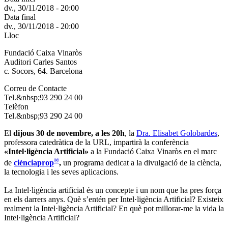
dv., 30/11/2018 - 20:00
Data final
dv., 30/11/2018 - 20:00
Lloc
Fundació Caixa Vinaròs
Auditori Carles Santos
c. Socors, 64. Barcelona
Correu de Contacte
Tel.&nbsp;93 290 24 00
Telèfon
Tel.&nbsp;93 290 24 00
El
dijous 30 de novembre, a les 20h
, la
Dra. Elisabet Golobardes
,
professora catedràtica de la URL, impartirà la conferència
«Intel·ligència Artificial»
a la Fundació Caixa Vinaròs en el marc
®
de
ciènciaprop
,
un programa dedicat a la divulgació de la ciència,
la tecnologia i les seves aplicacions.
La Intel·ligència artificial és un concepte i un nom que ha pres força
en els darrers anys. Què s’entén per Intel·ligència Artificial? Existeix
realment la Intel·ligència Artificial? En què pot millorar-me la vida la
Intel·ligència Artificial?