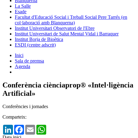
Blanquerna
La Salle
Esade
Facultat d'Educació Social i Treball Social Pere Tarrés (en
col·laboració amb Blanquerna)
Institut Universitari Observatori de l'Ebre
Institut Universitari de Salut Mental Vidal i Barraquer
Institut Borja de Bioètica
ESDI (centre adscrit)
Inici
Sala de premsa
Agenda
Conferència ciènciaprop® «Intel·ligència
Artificial»
Conferències i jornades
Comparteix:
LinkedIn
Facebook
Email
WhatsApp
Data inici