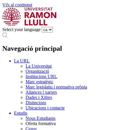
Vés al contingut
Select your language
Navegació principal
La URL
La Universitat
Organització
Institucions URL
Marc estratègic
Marc legislatiu i normativa pròpia
Aliances i xarxes
Dades i Xifres
Distincions
Ubicacions i contacte
Estudis
Nous Estudiants
Oferta formativa
Graus