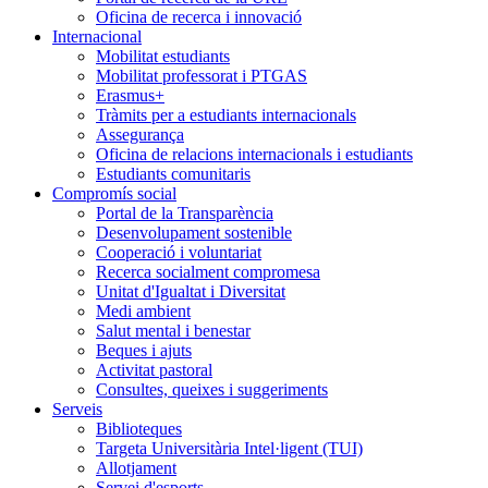
Oficina de recerca i innovació
Internacional
Mobilitat estudiants
Mobilitat professorat i PTGAS
Erasmus+
Tràmits per a estudiants internacionals
Assegurança
Oficina de relacions internacionals i estudiants
Estudiants comunitaris
Compromís social
Portal de la Transparència
Desenvolupament sostenible
Cooperació i voluntariat
Recerca socialment compromesa
Unitat d'Igualtat i Diversitat
Medi ambient
Salut mental i benestar
Beques i ajuts
Activitat pastoral
Consultes, queixes i suggeriments
Serveis
Biblioteques
Targeta Universitària Intel·ligent (TUI)
Allotjament
Servei d'esports