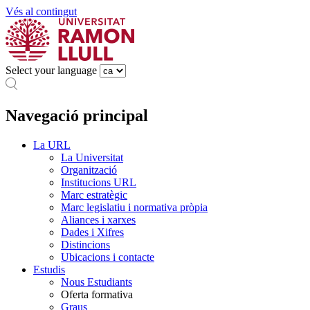
Vés al contingut
Select your language
Navegació principal
La URL
La Universitat
Organització
Institucions URL
Marc estratègic
Marc legislatiu i normativa pròpia
Aliances i xarxes
Dades i Xifres
Distincions
Ubicacions i contacte
Estudis
Nous Estudiants
Oferta formativa
Graus