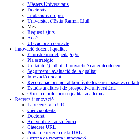
Màsters Universitaris
Doctorats
Titulacions pròpies
Universitat d'Estiu Ramon Llull
Més...
Beques i ajuts
Accés
Ubicacions i contacte
Innovació docent i qualitat
El nostre model pedagògic
Pla estratègic
Unitat de Qualitat i Innovació Academicodocent
Seguiment i avaluació de la qualitat
Innovació docent
Recomanacions per al bon ús de les eines basades en la Int
Estudis analítics i de prospectiva universitària
Oficina d'ordenació i qualitat acadèmica
Recerca i innovació
La recerca a la URL
Ciència oberta
Doctorat
Activitat de transferència
Càtedres URL
Portal de recerca de la URL
Oficina de recerca i innovació