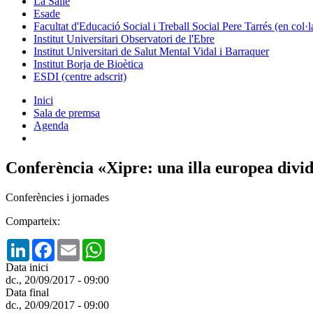
La Salle
Esade
Facultat d'Educació Social i Treball Social Pere Tarrés (en col
Institut Universitari Observatori de l'Ebre
Institut Universitari de Salut Mental Vidal i Barraquer
Institut Borja de Bioètica
ESDI (centre adscrit)
Inici
Sala de premsa
Agenda
Conferència «Xipre: una illa europea divid
Conferències i jornades
Comparteix:
LinkedIn
Facebook
Email
WhatsApp
Data inici
dc., 20/09/2017 - 09:00
Data final
dc., 20/09/2017 - 09:00