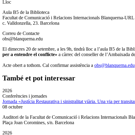
Lloc
Aula B5 de la Biblioteca
Facultat de Comunicació i Relacions Internacionals Blanquerna-URL
c. Valldonzella, 23. Barcelona
Correu de Contacte
obs@blanquerna.edu
El dimecres 20 de setembre, a les 9h, tindrà lloc a l’aula B5 de la B
per a entendre el conflicte»
a càrrec del conseller de l’Ambaixada de
Acte obert a tothom. Cal confirmar assistència a
obs@blanquerna.edu
També et pot interessar
2026
Conferències i jornades
Jornada «Justícia Restaurativa i sinistralitat viària. Una via per transita
08 octubre
Auditori de la Facultat de Comunicació i Relacions Internacionals 
Plaça Joan Coromines, s/n. Barcelona
2026