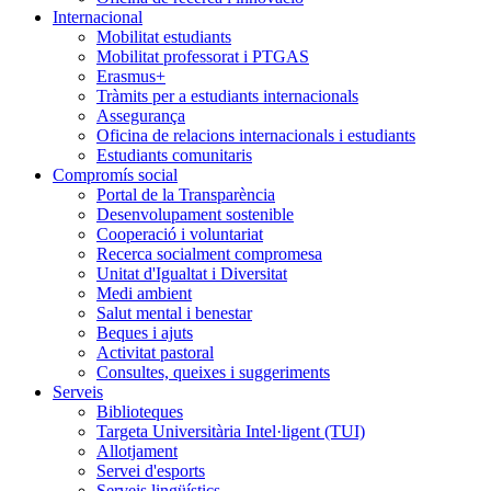
Internacional
Mobilitat estudiants
Mobilitat professorat i PTGAS
Erasmus+
Tràmits per a estudiants internacionals
Assegurança
Oficina de relacions internacionals i estudiants
Estudiants comunitaris
Compromís social
Portal de la Transparència
Desenvolupament sostenible
Cooperació i voluntariat
Recerca socialment compromesa
Unitat d'Igualtat i Diversitat
Medi ambient
Salut mental i benestar
Beques i ajuts
Activitat pastoral
Consultes, queixes i suggeriments
Serveis
Biblioteques
Targeta Universitària Intel·ligent (TUI)
Allotjament
Servei d'esports
Serveis lingüístics