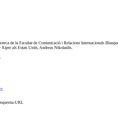
iblioteca de la Facultat de Comunicació i Relacions Internacionals Blan
 Xipre als Estats Units, Andreas Nikolaidis.
.
r»
Blanquerna-URL