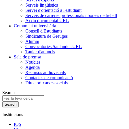
Serveis lingüístics
Servei d'orientació a l'estudiant
Serveis de carreres professionals i borses de treball
Arxiu documental URL
Comunitat universitària
Consell d'Estudiants
Sindicatura de Greuges
Alumni
Convocatòries Santander-URL
Tauler d'anuncis
Sala de premsa
Notícies
Agenda
Recursos audiovisuals
Contactes de comunicació
Directori xarxes socials
Search
Institucions
IQS