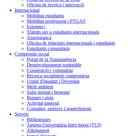
Oficina de recerca i innovació
Internacional
Mobilitat estudiants
Mobilitat professorat i PTGAS
Erasmus+
Tràmits per a estudiants internacionals
Assegurança
Oficina de relacions internacionals i estudiants
Estudiants comunitaris
Compromís social
Portal de la Transparència
Desenvolupament sostenible
Cooperació i voluntariat
Recerca socialment compromesa
Unitat d'Igualtat i Diversitat
Medi ambient
Salut mental i benestar
Beques i ajuts
Activitat pastoral
Consultes, queixes i suggeriments
Serveis
Biblioteques
Targeta Universitària Intel·ligent (TUI)
Allotjament
Servei d'esports