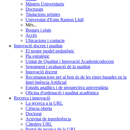
Màsters Universitaris
Doctorats
Titulacions pròpies
Universitat d'Estiu Ramon Llull
Més...
Beques i ajuts
Accés
Ubicacions i contacte
Innovació docent i qualitat
El nostre model pedagògic
Pla estratègic
Unitat de Qualitat i Innovació Academicodocent
Seguiment i avaluació de la qualitat
Innovació docent
Recomanacions per al bon ús de les eines basades en la
Intel·ligència Artificial
Estudis analítics i de prospectiva universitària
Oficina d'ordenació i qualitat acadèmica
Recerca i innovació
La recerca a la URL
Ciència oberta
Doctorat
Activitat de transferència
Càtedres URL
Portal de recerca de la URL