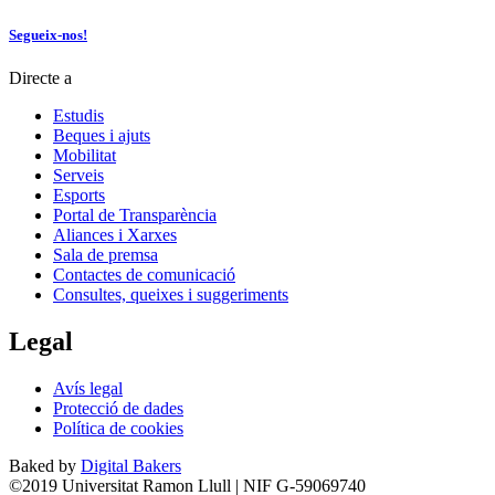
Segueix-nos!
Directe a
Estudis
Beques i ajuts
Mobilitat
Serveis
Esports
Portal de Transparència
Aliances i Xarxes
Sala de premsa
Contactes de comunicació
Consultes, queixes i suggeriments
Legal
Avís legal
Protecció de dades
Política de cookies
Baked by
Digital Bakers
©2019 Universitat Ramon Llull | NIF G-59069740