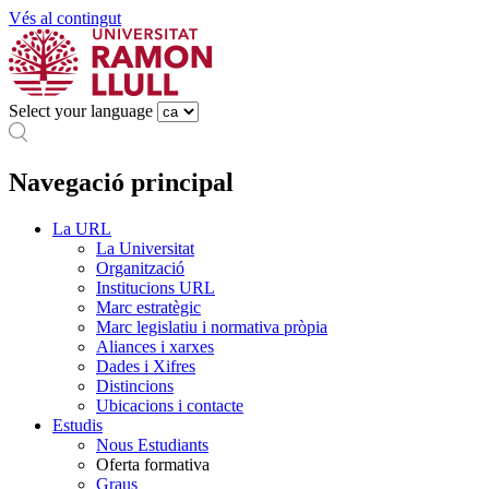
Vés al contingut
Select your language
Navegació principal
La URL
La Universitat
Organització
Institucions URL
Marc estratègic
Marc legislatiu i normativa pròpia
Aliances i xarxes
Dades i Xifres
Distincions
Ubicacions i contacte
Estudis
Nous Estudiants
Oferta formativa
Graus