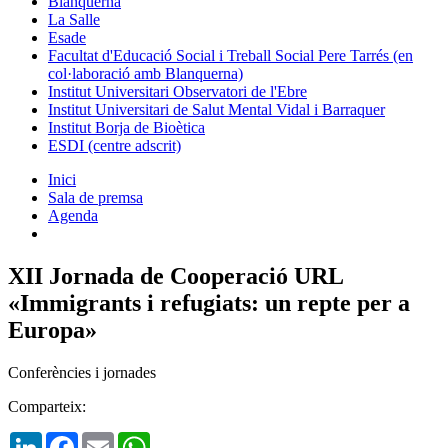
Blanquerna
La Salle
Esade
Facultat d'Educació Social i Treball Social Pere Tarrés (en
col·laboració amb Blanquerna)
Institut Universitari Observatori de l'Ebre
Institut Universitari de Salut Mental Vidal i Barraquer
Institut Borja de Bioètica
ESDI (centre adscrit)
Inici
Sala de premsa
Agenda
XII Jornada de Cooperació URL
«Immigrants i refugiats: un repte per a
Europa»
Conferències i jornades
Comparteix:
LinkedIn
Facebook
Email
WhatsApp