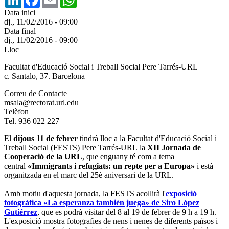
Data inici
dj., 11/02/2016 - 09:00
Data final
dj., 11/02/2016 - 09:00
Lloc
Facultat d'Educació Social i Treball Social Pere Tarrés-URL
c. Santalo, 37. Barcelona
Correu de Contacte
msala@rectorat.url.edu
Telèfon
Tel. 936 022 227
El
dijous 11 de febrer
tindrà lloc a la Facultat d'Educació Social i
Treball Social (FESTS) Pere Tarrés-URL la
XII Jornada de
Cooperació de la URL
, que enguany té com a tema
central
«Immigrants i refugiats: un repte per a Europa»
i està
organitzada en el marc del 25è aniversari de la URL.
Amb motiu d'aquesta jornada, la FESTS acollirà l'
exposició
fotogràfica «La esperanza también juega» de Siro López
Gutiérrez
, que es podrà visitar del 8 al 19 de febrer de 9 h a 19 h.
L'exposició mostra fotografies de nens i nenes de diferents països i