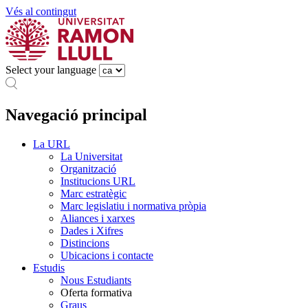
Vés al contingut
Select your language
Navegació principal
La URL
La Universitat
Organització
Institucions URL
Marc estratègic
Marc legislatiu i normativa pròpia
Aliances i xarxes
Dades i Xifres
Distincions
Ubicacions i contacte
Estudis
Nous Estudiants
Oferta formativa
Graus