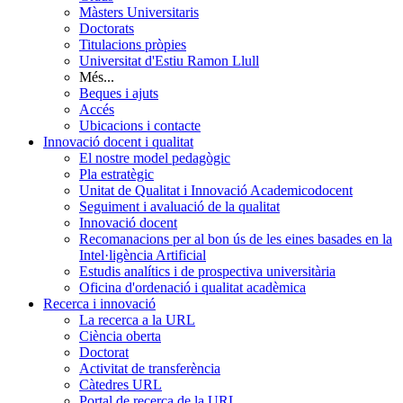
Màsters Universitaris
Doctorats
Titulacions pròpies
Universitat d'Estiu Ramon Llull
Més...
Beques i ajuts
Accés
Ubicacions i contacte
Innovació docent i qualitat
El nostre model pedagògic
Pla estratègic
Unitat de Qualitat i Innovació Academicodocent
Seguiment i avaluació de la qualitat
Innovació docent
Recomanacions per al bon ús de les eines basades en la
Intel·ligència Artificial
Estudis analítics i de prospectiva universitària
Oficina d'ordenació i qualitat acadèmica
Recerca i innovació
La recerca a la URL
Ciència oberta
Doctorat
Activitat de transferència
Càtedres URL
Portal de recerca de la URL