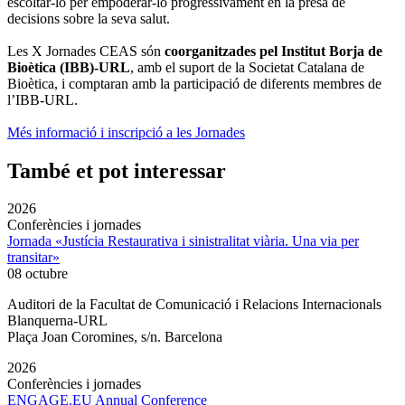
escoltar-lo per empoderar-lo progressivament en la presa de
decisions sobre la seva salut.
Les X Jornades CEAS són
coorganitzades pel Institut Borja de
Bioètica (IBB)-URL
, amb el suport de la Societat Catalana de
Bioètica, i comptaran amb la participació de diferents membres de
l’IBB-URL.
Més informació i inscripció a les Jornades
També et pot interessar
2026
Conferències i jornades
Jornada «Justícia Restaurativa i sinistralitat viària. Una via per
transitar»
08 octubre
Auditori de la Facultat de Comunicació i Relacions Internacionals
Blanquerna-URL
Plaça Joan Coromines, s/n. Barcelona
2026
Conferències i jornades
ENGAGE.EU Annual Conference