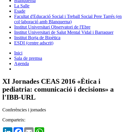
Blanquerna
La Salle
Esade
Facultat d'Educació Social i Treball Social Pere Tarrés (en
col·laboració amb Blanquerna)
Institut Universitari Observatori de l'Ebre
Institut Universitari de Salut Mental Vidal i Barraquer
Institut Borja de Bioètica
ESDI (centre adscrit)
Inici
Sala de premsa
Agenda
XI Jornades CEAS 2016 «Ètica i
pediatria: comunicació i decisions» a
l'IBB-URL
Conferències i jornades
Comparteix:
LinkedIn
Facebook
Email
WhatsApp