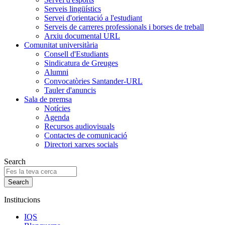
Serveis lingüístics
Servei d'orientació a l'estudiant
Serveis de carreres professionals i borses de treball
Arxiu documental URL
Comunitat universitària
Consell d'Estudiants
Sindicatura de Greuges
Alumni
Convocatòries Santander-URL
Tauler d'anuncis
Sala de premsa
Notícies
Agenda
Recursos audiovisuals
Contactes de comunicació
Directori xarxes socials
Search
Institucions
IQS