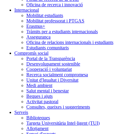
Oficina de recerca i innovació
Internacional
Mobilitat estudiants
Mobilitat professorat i PTGAS
Erasmus+
Tràmits per a estudiants internacionals
Assegurança
Oficina de relacions internacionals i estudiants
Estudiants comunitaris
Compromís social
Portal de la Transparència
Desenvolupament sostenible
Cooperació i voluntariat
Recerca socialment compromesa
Unitat d'Igualtat i Diversitat
Medi ambient
Salut mental i benestar
Beques i ajuts
Activitat pastoral
Consultes, queixes i suggeriments
Serveis
Biblioteques
Targeta Universitària Intel·ligent (TUI)
Allotjament
Servei d'esports