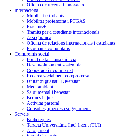
Oficina de recerca i innovació
Internacional
Mobilitat estudiants
Mobilitat professorat i PTGAS
Erasmus+
Tràmits per a estudiants internacionals
Assegurança
Oficina de relacions internacionals i estudiants
Estudiants comunitaris
Compromís social
Portal de la Transparència
Desenvolupament sostenible
Cooperació i voluntariat
Recerca socialment compromesa
Unitat d'Igualtat i Diversitat
Medi ambient
Salut mental i benestar
Beques i ajuts
Activitat pastoral
Consultes, queixes i suggeriments
Serveis
Biblioteques
Targeta Universitària Intel·ligent (TUI)
Allotjament
Servei d'esports