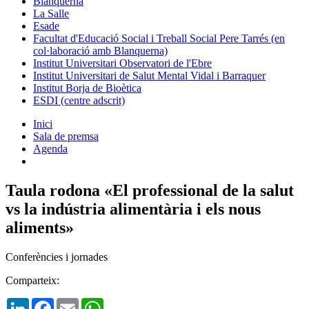
Blanquerna
La Salle
Esade
Facultat d'Educació Social i Treball Social Pere Tarrés (en
col·laboració amb Blanquerna)
Institut Universitari Observatori de l'Ebre
Institut Universitari de Salut Mental Vidal i Barraquer
Institut Borja de Bioètica
ESDI (centre adscrit)
Inici
Sala de premsa
Agenda
Taula rodona «El professional de la salut
vs la indústria alimentària i els nous
aliments»
Conferències i jornades
Comparteix:
LinkedIn
Facebook
Email
WhatsApp