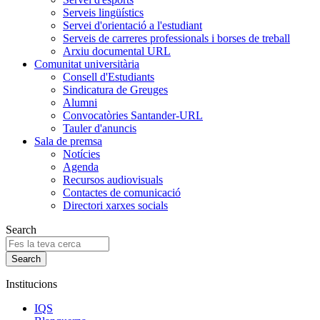
Serveis lingüístics
Servei d'orientació a l'estudiant
Serveis de carreres professionals i borses de treball
Arxiu documental URL
Comunitat universitària
Consell d'Estudiants
Sindicatura de Greuges
Alumni
Convocatòries Santander-URL
Tauler d'anuncis
Sala de premsa
Notícies
Agenda
Recursos audiovisuals
Contactes de comunicació
Directori xarxes socials
Search
Institucions
IQS