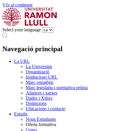
Vés al contingut
Select your language
Navegació principal
La URL
La Universitat
Organització
Institucions URL
Marc estratègic
Marc legislatiu i normativa pròpia
Aliances i xarxes
Dades i Xifres
Distincions
Ubicacions i contacte
Estudis
Nous Estudiants
Oferta formativa
Graus