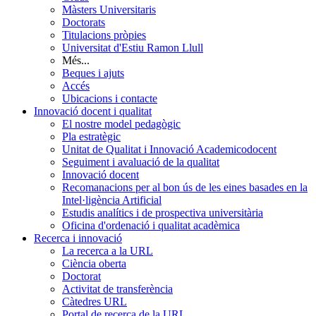
Màsters Universitaris
Doctorats
Titulacions pròpies
Universitat d'Estiu Ramon Llull
Més...
Beques i ajuts
Accés
Ubicacions i contacte
Innovació docent i qualitat
El nostre model pedagògic
Pla estratègic
Unitat de Qualitat i Innovació Academicodocent
Seguiment i avaluació de la qualitat
Innovació docent
Recomanacions per al bon ús de les eines basades en la
Intel·ligència Artificial
Estudis analítics i de prospectiva universitària
Oficina d'ordenació i qualitat acadèmica
Recerca i innovació
La recerca a la URL
Ciència oberta
Doctorat
Activitat de transferència
Càtedres URL
Portal de recerca de la URL