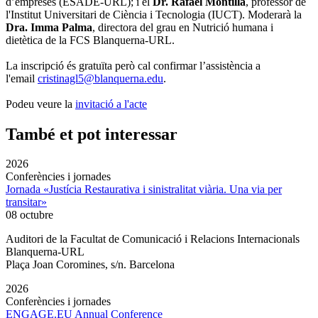
d’empreses (ESADE-URL); i el
Dr. Rafael Montilla
, professor de
l'Institut Universitari de Ciència i Tecnologia (IUCT). Moderarà la
Dra. Imma Palma
, directora del grau en Nutrició humana i
dietètica de la FCS Blanquerna-URL.
La inscripció és gratuïta però cal confirmar l’assistència a
l'email
cristinagl5@blanquerna.edu
.
Podeu veure la
invitació a l'acte
També et pot interessar
2026
Conferències i jornades
Jornada «Justícia Restaurativa i sinistralitat viària. Una via per
transitar»
08 octubre
Auditori de la Facultat de Comunicació i Relacions Internacionals
Blanquerna-URL
Plaça Joan Coromines, s/n. Barcelona
2026
Conferències i jornades
ENGAGE.EU Annual Conference