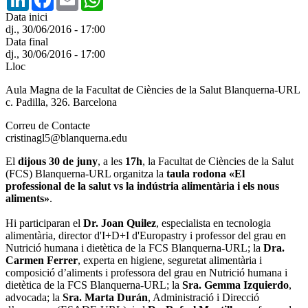
Data inici
dj., 30/06/2016 - 17:00
Data final
dj., 30/06/2016 - 17:00
Lloc
Aula Magna de la Facultat de Ciències de la Salut Blanquerna-URL
c. Padilla, 326. Barcelona
Correu de Contacte
cristinagl5@blanquerna.edu
El
dijous 30 de juny
, a les
17h
, la Facultat de Ciències de la Salut
(FCS) Blanquerna-URL organitza la
taula rodona «El
professional de la salut vs la indústria alimentària i els nous
aliments»
.
Hi participaran el
Dr. Joan Quilez
, especialista en tecnologia
alimentària, director d'I+D+I d'Europastry i professor del grau en
Nutrició humana i dietètica de la FCS Blanquerna-URL; la
Dra.
Carmen Ferrer
, experta en higiene, seguretat alimentària i
composició d’aliments i professora del grau en Nutrició humana i
dietètica de la FCS Blanquerna-URL; la
Sra. Gemma Izquierdo
,
advocada; la
Sra. Marta Durán
, Administració i Direcció